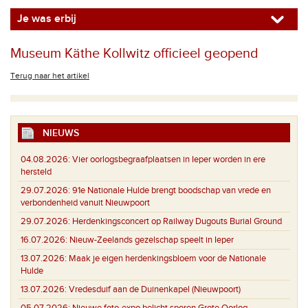
Je was erbij
Museum Käthe Kollwitz officieel geopend
Terug naar het artikel
NIEUWS
04.08.2026:
Vier oorlogsbegraafplaatsen in Ieper worden in ere
hersteld
29.07.2026:
91e Nationale Hulde brengt boodschap van vrede en
verbondenheid vanuit Nieuwpoort
29.07.2026:
Herdenkingsconcert op Railway Dugouts Burial Ground
16.07.2026:
Nieuw-Zeelands gezelschap speelt in Ieper
13.07.2026:
Maak je eigen herdenkingsbloem voor de Nationale
Hulde
13.07.2026:
Vredesduif aan de Duinenkapel (Nieuwpoort)
05.07.2026:
Nieuwe foto-expo belicht sporen Grote Oorlog