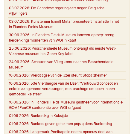
03.07.2026:
De Canadese regering eert negen Belgische
vrijwilligers
03.07.2026:
Kunstenaar Ismail Matar presenteert installatie in het
In Flanders Fields Museum
30.06.2026:
In Flanders Fields Museum lanceert oproep: breng
herdenkingsmomenten van WOI in kaart
25.06.2026:
Passchendaele Museum ontvangt als eerste West-
Vlaamse museum het Green Key-label
24.06.2026:
Schatten van Vlieg komt naar het Passchendaele
Museum
10.06.2026:
Vierdaagse van de IJzer steunt Stopalzheimer
10.06.2026:
53e Vierdaagse van de IJzer: “Vertrouwd concept en
enkele aangename verrassingen, met prachtige omlopen in een
gemoedelijke sfeer”.
10.06.2026:
In Flanders Fields Museum gastheer voor internationale
GOV4PeaCE-conferentie over WOI-erfgoed
01.06.2026:
Bunkerdag in Koksijde
01.06.2026:
Bunkers geven geheimen prijs tijdens Bunkerdag
01.06.2026:
Langemark-Poelkapelle neemt opnieuw deel aan