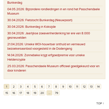
Bunkerdag
04.05.2026:
Bijzondere rondleidingen in en rond het Passchendaele
Museum
30.04.2026:
Fietstocht Bunkerdag (Nieuwpoort)
30.04.2026:
Bunkerdag in Koksijde
30.04.2026:
Jaarlijkse zoeavenherdenking ter ere van 8.000
gesneuvelden
21.04.2026:
Unieke WOI-houwitser onthuld en vernieuwd
bezoekersaanbod voorgesteld in de Dodengang
14.04.2026:
Zonnebeke krijgt erfgoedpremie voor unieke
Heldencrypte
25.03.2026:
Passchendaele Museum officieel goedgekeurd voor en
door kinderen
1
2
3
4
5
6
7
8
9
10
11
12
13
14
15
16
17
18
19
20
...
79
TOP ↑