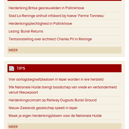
Herdenking Britse gesneuvelden in Pollinkhove
Stad Lo-Reninge onthult infobord bij hoeve ‘Ferme Tonneau’
Herdenkingsplechtigheid in Pollinkhove
Lezing: Burial Returns
Tentoonstelling over architect Charles Pil in Reninge
MEER
TIPS
Vier oorlogsbegraafplaatsen in Ieper worden in ere hersteld
91e Nationale Hulde brengt boodschap van vrede en verbondenheid
vanuit Nieuwpoort
Herdenkingsconcert op Railway Dugouts Burial Ground
Nieuw-Zeelands gezelschap speelt in Ieper
Maak je eigen herdenkingsbloem voor de Nationale Hulde
MEER