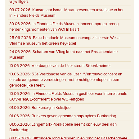
vrijwilligers
03.07.2026:
Kunstenaar Ismail Matar presenteert installatie in het
In Flanders Fields Museum
30.06.2026:
In Flanders Fields Museum lanceert oproep: breng
herdenkingsmomenten van WOI in kaart
25.06.2026:
Passchendaele Museum ontvangt als eerste West-
Vlaamse museum het Green Key-label
24.06.2026:
Schatten van Vlieg komt naar het Passchendaele
Museum
10.06.2026:
Vierdaagse van de IJzer steunt Stopalzheimer
10.06.2026:
53e Vierdaagse van de IJzer: “Vertrouwd concept en
enkele aangename verrassingen, met prachtige omlopen in een
gemoedelijke sfeer”.
10.06.2026:
In Flanders Fields Museum gastheer voor internationale
GOV4PeaCE-conferentie over WOI-erfgoed
01.06.2026:
Bunkerdag in Koksijde
01.06.2026:
Bunkers geven geheimen prijs tijdens Bunkerdag
01.06.2026:
Langemark-Poelkapelle neemt opnieuw deel aan
Bunkerdag
04.05.2026:
Bijzondere rondleidingen in en rond het Passchendaele