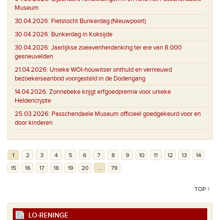
Museum
30.04.2026:
Fietstocht Bunkerdag (Nieuwpoort)
30.04.2026:
Bunkerdag in Koksijde
30.04.2026:
Jaarlijkse zoeavenherdenking ter ere van 8.000
gesneuvelden
21.04.2026:
Unieke WOI-houwitser onthuld en vernieuwd
bezoekersaanbod voorgesteld in de Dodengang
14.04.2026:
Zonnebeke krijgt erfgoedpremie voor unieke
Heldencrypte
25.03.2026:
Passchendaele Museum officieel goedgekeurd voor en
door kinderen
1
2
3
4
5
6
7
8
9
10
11
12
13
14
15
16
17
18
19
20
...
79
TOP ↑
LO-RENINGE