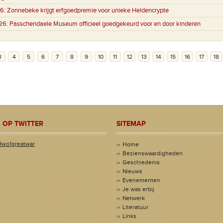
6:
Zonnebeke krijgt erfgoedpremie voor unieke Heldencrypte
26:
Passchendaele Museum officieel goedgekeurd voor en door kinderen
3
4
5
6
7
8
9
10
11
12
13
14
15
16
17
18
 OP TWITTER
SITEMAP
@wo1greatwar
Home
Bezienswaardigheden
Geschiedenis
Nieuws
Evenementen
Je was erbij
Netwerk
Literatuur
Links