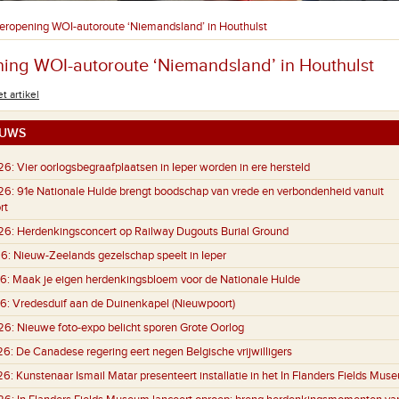
eropening WOI-autoroute ‘Niemandsland’ in Houthulst
ing WOI-autoroute ‘Niemandsland’ in Houthulst
t artikel
UWS
26:
Vier oorlogsbegraafplaatsen in Ieper worden in ere hersteld
26:
91e Nationale Hulde brengt boodschap van vrede en verbondenheid vanuit
rt
26:
Herdenkingsconcert op Railway Dugouts Burial Ground
6:
Nieuw-Zeelands gezelschap speelt in Ieper
6:
Maak je eigen herdenkingsbloem voor de Nationale Hulde
6:
Vredesduif aan de Duinenkapel (Nieuwpoort)
26:
Nieuwe foto-expo belicht sporen Grote Oorlog
26:
De Canadese regering eert negen Belgische vrijwilligers
26:
Kunstenaar Ismail Matar presenteert installatie in het In Flanders Fields Mus