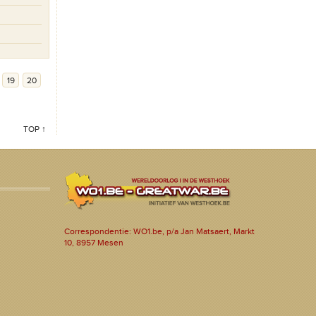
19
20
TOP ↑
Correspondentie: WO1.be, p/a Jan Matsaert, Markt
10, 8957 Mesen