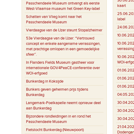
30.06.20
Passchendaele Museum ontvangt als eerste
kaart
West-Vlaamse museum het Green Key-label
25.06.20
Schatten van Vlieg komt naar het
label
Passchendaele Museum
24.06.20
Vierdaagse van de IJzer steunt Stopalzheimer
10.06.20
53e Vierdaagse van de IJzer: “Vertrouwd
10.06.20
concept en enkele aangename verrassingen,
verrassin
met prachtige omlopen in een gemoedelijke
sfeer”.
10.06.20
WOI-erfg
In Flanders Fields Museum gastheer voor
internationale GOV4PeaCE-conferentie over
01.06.20
WOI-erfgoed
01.06.20
Bunkerdag in Koksijde
01.06.20
Bunkers geven geheimen prijs tijdens
04.05.20
Bunkerdag
30.04.20
Langemark-Poelkapelle neemt opnieuw deel
aan Bunkerdag
30.04.20
Bijzondere rondleidingen in en rond het
30.04.20
Passchendaele Museum
21.04.202
Fietstocht Bunkerdag (Nieuwpoort)
Dodenga