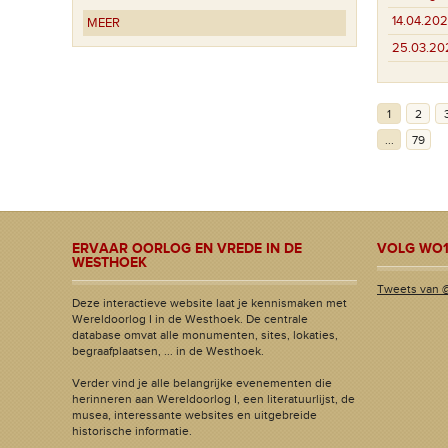
14.04.202
MEER
25.03.20
1
2
...
79
ERVAAR OORLOG EN VREDE IN DE
VOLG WO1
WESTHOEK
Tweets van 
Deze interactieve website laat je kennismaken met
Wereldoorlog I in de Westhoek. De centrale
database omvat alle monumenten, sites, lokaties,
begraafplaatsen, ... in de Westhoek.
Verder vind je alle belangrijke evenementen die
herinneren aan Wereldoorlog I, een literatuurlijst, de
musea, interessante websites en uitgebreide
historische informatie.