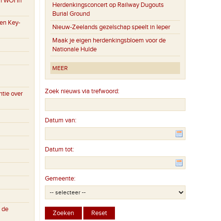
n WOI in
Herdenkingsconcert op Railway Dugouts
Burial Ground
en Key-
Nieuw-Zeelands gezelschap speelt in Ieper
Maak je eigen herdenkingsbloem voor de
Nationale Hulde
MEER
Zoek nieuws via trefwoord:
tie over
Datum van:
Datum tot:
Gemeente:
 de