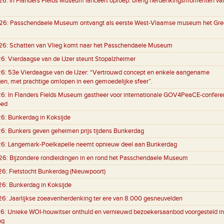
26:
In Flanders Fields Museum lanceert oproep: breng herdenkingsmomenten va
26:
Passchendaele Museum ontvangt als eerste West-Vlaamse museum het Gre
26:
Schatten van Vlieg komt naar het Passchendaele Museum
26:
Vierdaagse van de IJzer steunt Stopalzheimer
26:
53e Vierdaagse van de IJzer: “Vertrouwd concept en enkele aangename
gen, met prachtige omlopen in een gemoedelijke sfeer”.
26:
In Flanders Fields Museum gastheer voor internationale GOV4PeaCE-conferen
oed
26:
Bunkerdag in Koksijde
26:
Bunkers geven geheimen prijs tijdens Bunkerdag
26:
Langemark-Poelkapelle neemt opnieuw deel aan Bunkerdag
26:
Bijzondere rondleidingen in en rond het Passchendaele Museum
26:
Fietstocht Bunkerdag (Nieuwpoort)
26:
Bunkerdag in Koksijde
26:
Jaarlijkse zoeavenherdenking ter ere van 8.000 gesneuvelden
6:
Unieke WOI-houwitser onthuld en vernieuwd bezoekersaanbod voorgesteld in
ng