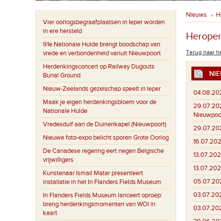
Nieuws
H
›
Vier oorlogsbegraafplaatsen in Ieper worden
in ere hersteld
Heropen
91e Nationale Hulde brengt boodschap van
Terug naar he
vrede en verbondenheid vanuit Nieuwpoort
Herdenkingsconcert op Railway Dugouts
NIE
Burial Ground
Nieuw-Zeelands gezelschap speelt in Ieper
04.08.20
Maak je eigen herdenkingsbloem voor de
29.07.20
Nationale Hulde
Nieuwpoo
Vredesduif aan de Duinenkapel (Nieuwpoort)
29.07.20
Nieuwe foto-expo belicht sporen Grote Oorlog
16.07.202
De Canadese regering eert negen Belgische
13.07.202
vrijwilligers
13.07.202
Kunstenaar Ismail Matar presenteert
05.07.20
installatie in het In Flanders Fields Museum
03.07.20
In Flanders Fields Museum lanceert oproep:
breng herdenkingsmomenten van WOI in
03.07.20
kaart