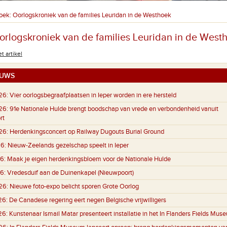
oek: Oorlogskroniek van de families Leuridan in de Westhoek
orlogskroniek van de families Leuridan in de West
t artikel
UWS
26:
Vier oorlogsbegraafplaatsen in Ieper worden in ere hersteld
26:
91e Nationale Hulde brengt boodschap van vrede en verbondenheid vanuit
rt
26:
Herdenkingsconcert op Railway Dugouts Burial Ground
6:
Nieuw-Zeelands gezelschap speelt in Ieper
6:
Maak je eigen herdenkingsbloem voor de Nationale Hulde
6:
Vredesduif aan de Duinenkapel (Nieuwpoort)
26:
Nieuwe foto-expo belicht sporen Grote Oorlog
26:
De Canadese regering eert negen Belgische vrijwilligers
26:
Kunstenaar Ismail Matar presenteert installatie in het In Flanders Fields Mus