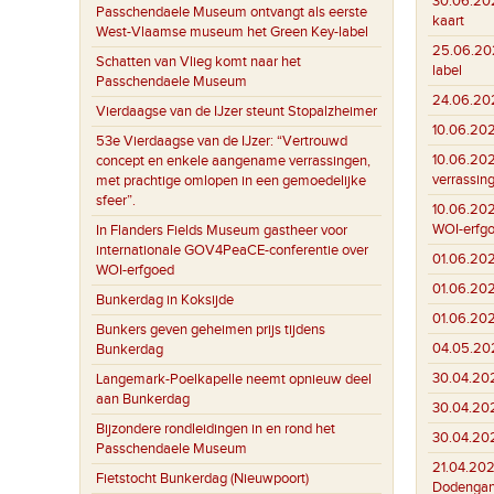
30.06.20
Passchendaele Museum ontvangt als eerste
kaart
West-Vlaamse museum het Green Key-label
25.06.20
Schatten van Vlieg komt naar het
label
Passchendaele Museum
24.06.20
Vierdaagse van de IJzer steunt Stopalzheimer
10.06.20
53e Vierdaagse van de IJzer: “Vertrouwd
10.06.20
concept en enkele aangename verrassingen,
verrassin
met prachtige omlopen in een gemoedelijke
sfeer”.
10.06.20
WOI-erfg
In Flanders Fields Museum gastheer voor
internationale GOV4PeaCE-conferentie over
01.06.20
WOI-erfgoed
01.06.20
Bunkerdag in Koksijde
01.06.20
Bunkers geven geheimen prijs tijdens
04.05.20
Bunkerdag
30.04.20
Langemark-Poelkapelle neemt opnieuw deel
aan Bunkerdag
30.04.20
Bijzondere rondleidingen in en rond het
30.04.20
Passchendaele Museum
21.04.202
Fietstocht Bunkerdag (Nieuwpoort)
Dodenga