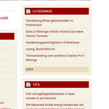
LO-RENINGE
hoek
Herdenking Britse gesneuvelden in
Pollinkhove
Stad Lo-Reninge onthult infobord bij hoeve
‘Ferme Tonneau’
Herdenkingsplechtigheid in Pollinkhove
Lezing: Burial Returns
Tentoonstelling over architect Charles Pil in
Reninge
MEER
TIPS
Vier oorlogsbegraafplaatsen in Ieper
worden in ere hersteld
eum
91e Nationale Hulde brengt boodschap van