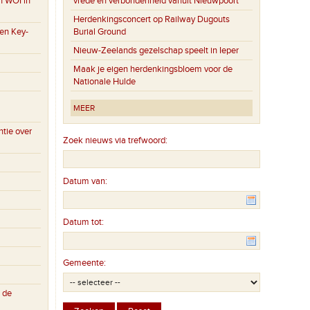
n WOI in
vrede en verbondenheid vanuit Nieuwpoort
Herdenkingsconcert op Railway Dugouts
en Key-
Burial Ground
Nieuw-Zeelands gezelschap speelt in Ieper
Maak je eigen herdenkingsbloem voor de
Nationale Hulde
MEER
tie over
Zoek nieuws via trefwoord:
Datum van:
Datum tot:
Gemeente:
 de