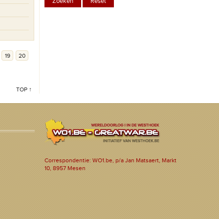
19
20
TOP ↑
Correspondentie: WO1.be, p/a Jan Matsaert, Markt
10, 8957 Mesen