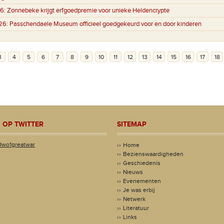
6:
Zonnebeke krijgt erfgoedpremie voor unieke Heldencrypte
26:
Passchendaele Museum officieel goedgekeurd voor en door kinderen
3
4
5
6
7
8
9
10
11
12
13
14
15
16
17
18
 OP TWITTER
SITEMAP
@wo1greatwar
Home
Bezienswaardigheden
Geschiedenis
Nieuws
Evenementen
Je was erbij
Netwerk
Literatuur
Links