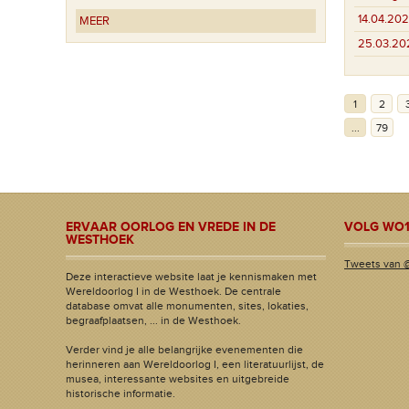
14.04.202
MEER
25.03.20
1
2
...
79
ERVAAR OORLOG EN VREDE IN DE
VOLG WO1
WESTHOEK
Tweets van 
Deze interactieve website laat je kennismaken met
Wereldoorlog I in de Westhoek. De centrale
database omvat alle monumenten, sites, lokaties,
begraafplaatsen, ... in de Westhoek.
Verder vind je alle belangrijke evenementen die
herinneren aan Wereldoorlog I, een literatuurlijst, de
musea, interessante websites en uitgebreide
historische informatie.