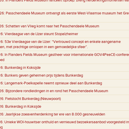
26:
In Flanders Fields Museum lanceert oproep: breng herdenkingsmomenten va
26:
Passchendaele Museum ontvangt als eerste West-Vlaamse museum het Gre
26:
Schatten van Vlieg komt naar het Passchendaele Museum
26:
Vierdaagse van de IJzer steunt Stopalzheimer
26:
53e Vierdaagse van de IJzer: “Vertrouwd concept en enkele aangename
gen, met prachtige omlopen in een gemoedelijke sfeer”.
26:
In Flanders Fields Museum gastheer voor internationale GOV4PeaCE-conferen
oed
26:
Bunkerdag in Koksijde
26:
Bunkers geven geheimen prijs tijdens Bunkerdag
26:
Langemark-Poelkapelle neemt opnieuw deel aan Bunkerdag
26:
Bijzondere rondleidingen in en rond het Passchendaele Museum
26:
Fietstocht Bunkerdag (Nieuwpoort)
26:
Bunkerdag in Koksijde
26:
Jaarlijkse zoeavenherdenking ter ere van 8.000 gesneuvelden
6:
Unieke WOI-houwitser onthuld en vernieuwd bezoekersaanbod voorgesteld in
ng