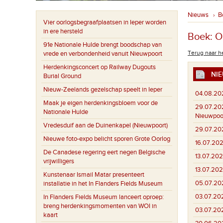
Nieuws
B
›
Vier oorlogsbegraafplaatsen in Ieper worden
in ere hersteld
Boek: O
91e Nationale Hulde brengt boodschap van
Terug naar he
vrede en verbondenheid vanuit Nieuwpoort
Herdenkingsconcert op Railway Dugouts
NIE
Burial Ground
Nieuw-Zeelands gezelschap speelt in Ieper
04.08.20
Maak je eigen herdenkingsbloem voor de
29.07.20
Nationale Hulde
Nieuwpoo
Vredesduif aan de Duinenkapel (Nieuwpoort)
29.07.20
Nieuwe foto-expo belicht sporen Grote Oorlog
16.07.202
De Canadese regering eert negen Belgische
13.07.202
vrijwilligers
13.07.202
Kunstenaar Ismail Matar presenteert
05.07.20
installatie in het In Flanders Fields Museum
03.07.20
In Flanders Fields Museum lanceert oproep:
breng herdenkingsmomenten van WOI in
03.07.20
kaart