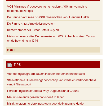
VOS Vlaamse Vredesvereniging herdenkt 100 jaar vernieling
heldenhuldezerkjes
De Panne plant mee 50.000 bloembollen voor Flanders Fields
De Panne krijgt Jane de Launoyplein
Remembrance VIFF voor Petrus Cuylen
Historische evocatie: De naweeën van WO I in het hospitaal Cabour
en de bevrijding in 1944
MEER
TIPS
Vier oorlogsbegraafplaatsen in Ieper worden in ere hersteld
91e Nationale Hulde brengt boodschap van vrede en verbondenheid
vanuit Nieuwpoort
Herdenkingsconcert op Railway Dugouts Burial Ground
Nieuw-Zeelands gezelschap speelt in Ieper
Maak je eigen herdenkingsbloem voor de Nationale Hulde