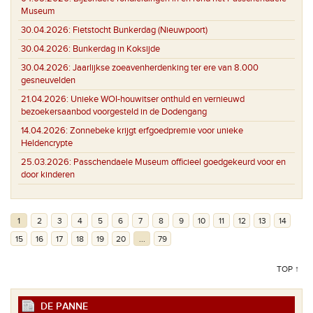
Museum
30.04.2026:
Fietstocht Bunkerdag (Nieuwpoort)
30.04.2026:
Bunkerdag in Koksijde
30.04.2026:
Jaarlijkse zoeavenherdenking ter ere van 8.000
gesneuvelden
21.04.2026:
Unieke WOI-houwitser onthuld en vernieuwd
bezoekersaanbod voorgesteld in de Dodengang
14.04.2026:
Zonnebeke krijgt erfgoedpremie voor unieke
Heldencrypte
25.03.2026:
Passchendaele Museum officieel goedgekeurd voor en
door kinderen
1
2
3
4
5
6
7
8
9
10
11
12
13
14
15
16
17
18
19
20
...
79
TOP ↑
DE PANNE