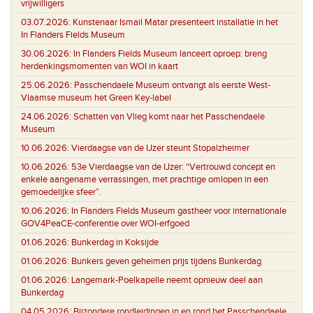
vrijwilligers
03.07.2026:
Kunstenaar Ismail Matar presenteert installatie in het
In Flanders Fields Museum
30.06.2026:
In Flanders Fields Museum lanceert oproep: breng
herdenkingsmomenten van WOI in kaart
25.06.2026:
Passchendaele Museum ontvangt als eerste West-
Vlaamse museum het Green Key-label
24.06.2026:
Schatten van Vlieg komt naar het Passchendaele
Museum
10.06.2026:
Vierdaagse van de IJzer steunt Stopalzheimer
10.06.2026:
53e Vierdaagse van de IJzer: “Vertrouwd concept en
enkele aangename verrassingen, met prachtige omlopen in een
gemoedelijke sfeer”.
10.06.2026:
In Flanders Fields Museum gastheer voor internationale
GOV4PeaCE-conferentie over WOI-erfgoed
01.06.2026:
Bunkerdag in Koksijde
01.06.2026:
Bunkers geven geheimen prijs tijdens Bunkerdag
01.06.2026:
Langemark-Poelkapelle neemt opnieuw deel aan
Bunkerdag
04.05.2026:
Bijzondere rondleidingen in en rond het Passchendaele