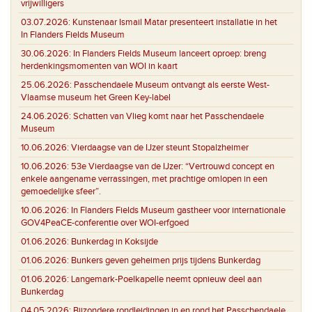
vrijwilligers
03.07.2026:
Kunstenaar Ismail Matar presenteert installatie in het
In Flanders Fields Museum
30.06.2026:
In Flanders Fields Museum lanceert oproep: breng
herdenkingsmomenten van WOI in kaart
25.06.2026:
Passchendaele Museum ontvangt als eerste West-
Vlaamse museum het Green Key-label
24.06.2026:
Schatten van Vlieg komt naar het Passchendaele
Museum
10.06.2026:
Vierdaagse van de IJzer steunt Stopalzheimer
10.06.2026:
53e Vierdaagse van de IJzer: “Vertrouwd concept en
enkele aangename verrassingen, met prachtige omlopen in een
gemoedelijke sfeer”.
10.06.2026:
In Flanders Fields Museum gastheer voor internationale
GOV4PeaCE-conferentie over WOI-erfgoed
01.06.2026:
Bunkerdag in Koksijde
01.06.2026:
Bunkers geven geheimen prijs tijdens Bunkerdag
01.06.2026:
Langemark-Poelkapelle neemt opnieuw deel aan
Bunkerdag
04.05.2026:
Bijzondere rondleidingen in en rond het Passchendaele