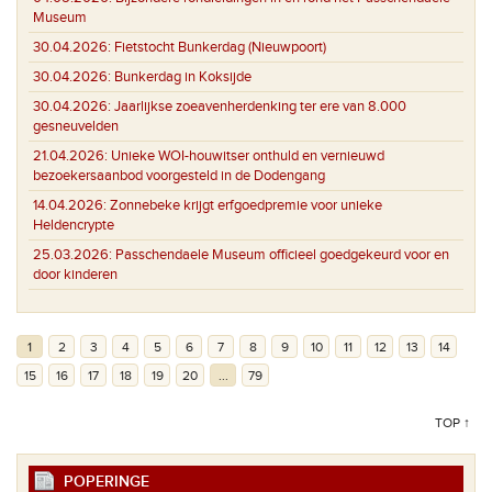
Museum
30.04.2026:
Fietstocht Bunkerdag (Nieuwpoort)
30.04.2026:
Bunkerdag in Koksijde
30.04.2026:
Jaarlijkse zoeavenherdenking ter ere van 8.000
gesneuvelden
21.04.2026:
Unieke WOI-houwitser onthuld en vernieuwd
bezoekersaanbod voorgesteld in de Dodengang
14.04.2026:
Zonnebeke krijgt erfgoedpremie voor unieke
Heldencrypte
25.03.2026:
Passchendaele Museum officieel goedgekeurd voor en
door kinderen
1
2
3
4
5
6
7
8
9
10
11
12
13
14
15
16
17
18
19
20
...
79
TOP ↑
POPERINGE