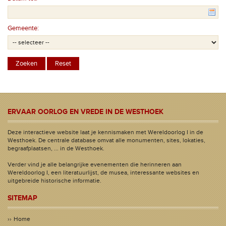
Gemeente:
ERVAAR OORLOG EN VREDE IN DE WESTHOEK
Deze interactieve website laat je kennismaken met Wereldoorlog I in de
Westhoek. De centrale database omvat alle monumenten, sites, lokaties,
begraafplaatsen, ... in de Westhoek.
Verder vind je alle belangrijke evenementen die herinneren aan
Wereldoorlog I, een literatuurlijst, de musea, interessante websites en
uitgebreide historische informatie.
SITEMAP
Home