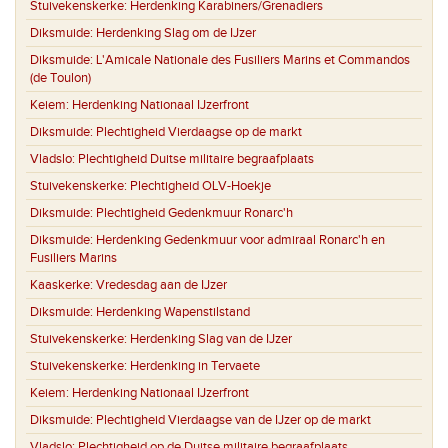
Stuivekenskerke:
Herdenking Karabiners/Grenadiers
Diksmuide:
Herdenking Slag om de IJzer
Diksmuide:
L'Amicale Nationale des Fusiliers Marins et Commandos
(de Toulon)
Keiem:
Herdenking Nationaal IJzerfront
Diksmuide:
Plechtigheid Vierdaagse op de markt
Vladslo:
Plechtigheid Duitse militaire begraafplaats
Stuivekenskerke:
Plechtigheid OLV-Hoekje
Diksmuide:
Plechtigheid Gedenkmuur Ronarc'h
Diksmuide:
Herdenking Gedenkmuur voor admiraal Ronarc'h en
Fusiliers Marins
Kaaskerke:
Vredesdag aan de IJzer
Diksmuide:
Herdenking Wapenstilstand
Stuivekenskerke:
Herdenking Slag van de IJzer
Stuivekenskerke:
Herdenking in Tervaete
Keiem:
Herdenking Nationaal IJzerfront
Diksmuide:
Plechtigheid Vierdaagse van de IJzer op de markt
Vladslo:
Plechtigheid op de Duitse militaire begraafplaats