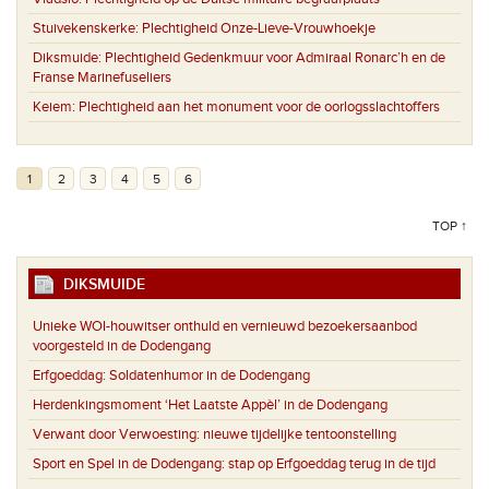
Stuivekenskerke:
Plechtigheid Onze-Lieve-Vrouwhoekje
Diksmuide:
Plechtigheid Gedenkmuur voor Admiraal Ronarc’h en de
Franse Marinefuseliers
Keiem:
Plechtigheid aan het monument voor de oorlogsslachtoffers
1
2
3
4
5
6
TOP ↑
DIKSMUIDE
Unieke WOI-houwitser onthuld en vernieuwd bezoekersaanbod
voorgesteld in de Dodengang
Erfgoeddag: Soldatenhumor in de Dodengang
Herdenkingsmoment ‘Het Laatste Appèl’ in de Dodengang
Verwant door Verwoesting: nieuwe tijdelijke tentoonstelling
Sport en Spel in de Dodengang: stap op Erfgoeddag terug in de tijd