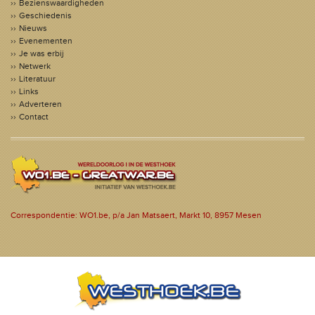
Bezienswaardigheden
Geschiedenis
Nieuws
Evenementen
Je was erbij
Netwerk
Literatuur
Links
Adverteren
Contact
Correspondentie: WO1.be, p/a Jan Matsaert, Markt 10, 8957 Mesen