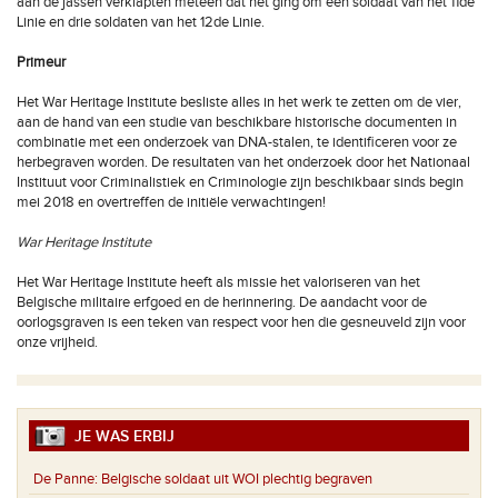
aan de jassen verklapten meteen dat het ging om één soldaat van het 11de
Linie en drie soldaten van het 12de Linie.
Primeur
Het War Heritage Institute besliste alles in het werk te zetten om de vier,
aan de hand van een studie van beschikbare historische documenten in
combinatie met een onderzoek van DNA-stalen, te identificeren voor ze
herbegraven worden. De resultaten van het onderzoek door het Nationaal
Instituut voor Criminalistiek en Criminologie zijn beschikbaar sinds begin
mei 2018 en overtreffen de initiële verwachtingen!
War Heritage Institute
Het War Heritage Institute heeft als missie het valoriseren van het
Belgische militaire erfgoed en de herinnering. De aandacht voor de
oorlogsgraven is een teken van respect voor hen die gesneuveld zijn voor
onze vrijheid.
JE WAS ERBIJ
De Panne:
Belgische soldaat uit WOI plechtig begraven