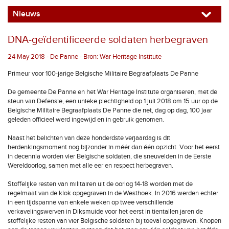
Nieuws
DNA-geïdentificeerde soldaten herbegraven
24 May 2018 - De Panne - Bron: War Heritage Institute
Primeur voor 100-jarige Belgische Militaire Begraafplaats De Panne
De gemeente De Panne en het War Heritage Institute organiseren, met de
steun van Defensie, een unieke plechtigheid op 1 juli 2018 om 15 uur op de
Belgische Militaire Begraafplaats De Panne die net, dag op dag, 100 jaar
geleden officieel werd ingewijd en in gebruik genomen.
Naast het belichten van deze honderdste verjaardag is dit
herdenkingsmoment nog bijzonder in méér dan één opzicht. Voor het eerst
in decennia worden vier Belgische soldaten, die sneuvelden in de Eerste
Wereldoorlog, samen met alle eer en respect herbegraven.
Stoffelijke resten van militairen uit de oorlog 14-18 worden met de
regelmaat van de klok opgegraven in de Westhoek. In 2016 werden echter
in een tijdspanne van enkele weken op twee verschillende
verkavelingswerven in Diksmuide voor het eerst in tientallen jaren de
stoffelijke resten van vier Belgische soldaten bij toeval opgegraven. Knopen