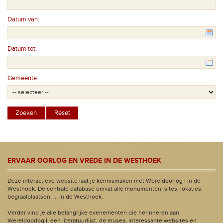
Datum van:
Datum tot:
Gemeente:
ERVAAR OORLOG EN VREDE IN DE WESTHOEK
Deze interactieve website laat je kennismaken met Wereldoorlog I in de
Westhoek. De centrale database omvat alle monumenten, sites, lokaties,
begraafplaatsen, ... in de Westhoek.
Verder vind je alle belangrijke evenementen die herinneren aan
Wereldoorlog I, een literatuurlijst, de musea, interessante websites en