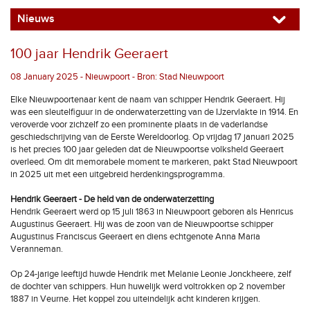
Nieuws
100 jaar Hendrik Geeraert
08 January 2025 - Nieuwpoort - Bron: Stad Nieuwpoort
Elke Nieuwpoortenaar kent de naam van schipper Hendrik Geeraert. Hij
was een sleutelfiguur in de onderwaterzetting van de IJzervlakte in 1914. En
veroverde voor zichzelf zo een prominente plaats in de vaderlandse
geschiedschrijving van de Eerste Wereldoorlog. Op vrijdag 17 januari 2025
is het precies 100 jaar geleden dat de Nieuwpoortse volksheld Geeraert
overleed. Om dit memorabele moment te markeren, pakt Stad Nieuwpoort
in 2025 uit met een uitgebreid herdenkingsprogramma.
Hendrik Geeraert - De held van de onderwaterzetting
Hendrik Geeraert werd op 15 juli 1863 in Nieuwpoort geboren als Henricus
Augustinus Geeraert. Hij was de zoon van de Nieuwpoortse schipper
Augustinus Franciscus Geeraert en diens echtgenote Anna Maria
Veranneman.
Op 24-jarige leeftijd huwde Hendrik met Melanie Leonie Jonckheere, zelf
de dochter van schippers. Hun huwelijk werd voltrokken op 2 november
1887 in Veurne. Het koppel zou uiteindelijk acht kinderen krijgen.