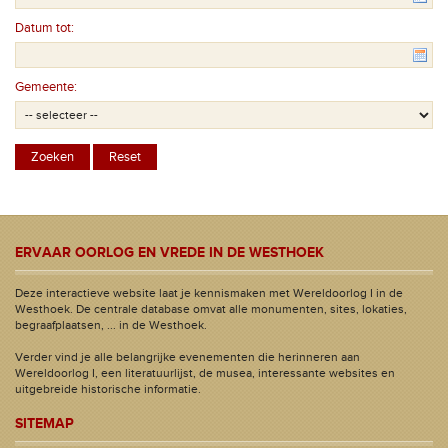
Datum tot:
Gemeente:
ERVAAR OORLOG EN VREDE IN DE WESTHOEK
Deze interactieve website laat je kennismaken met Wereldoorlog I in de
Westhoek. De centrale database omvat alle monumenten, sites, lokaties,
begraafplaatsen, ... in de Westhoek.
Verder vind je alle belangrijke evenementen die herinneren aan
Wereldoorlog I, een literatuurlijst, de musea, interessante websites en
uitgebreide historische informatie.
SITEMAP