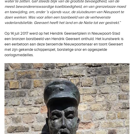
water te zetten. Gaf steeds blijk van de grootste bevoegdheid, van de
meest bewonderenswaardige koelbloedigheid, en van grenzelooze moed
en toewijding, om, onder ’s vijands vuur, de sluisdeuren van Nieupoort te
doen werken. Was voor allen een toonbeeld van de verhevenste
vaderlandsliefde. Geeraert heeft het land en de Natie tot eer gestrekt.
”
Op 14 juli 2017 werd op het Hendrik Geeraertplein in Nieuwpoort-Stad
een bronzen borstbeeld van Hendrik Geeraert onthuld. Het kunstwerk is
een eerbetoon aan deze beroemde Nieuwpoortenaar en toont Geeraert
met zijn gekende schipperspet, borstelige snor en opgespelde
oorlogsmedailles.