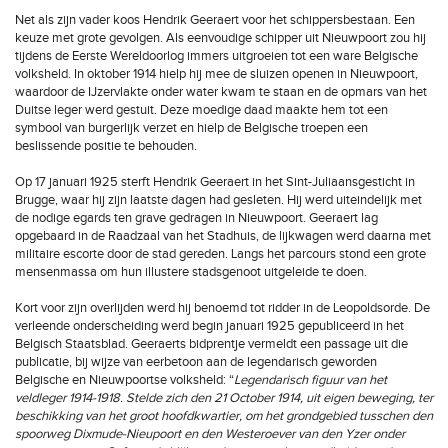
Net als zijn vader koos Hendrik Geeraert voor het schippersbestaan. Een
keuze met grote gevolgen. Als eenvoudige schipper uit Nieuwpoort zou hij
tijdens de Eerste Wereldoorlog immers uitgroeien tot een ware Belgische
volksheld. In oktober 1914 hielp hij mee de sluizen openen in Nieuwpoort,
waardoor de IJzervlakte onder water kwam te staan en de opmars van het
Duitse leger werd gestuit. Deze moedige daad maakte hem tot een
symbool van burgerlijk verzet en hielp de Belgische troepen een
beslissende positie te behouden.
Op 17 januari 1925 sterft Hendrik Geeraert in het Sint-Juliaansgesticht in
Brugge, waar hij zijn laatste dagen had gesleten. Hij werd uiteindelijk met
de nodige egards ten grave gedragen in Nieuwpoort. Geeraert lag
opgebaard in de Raadzaal van het Stadhuis, de lijkwagen werd daarna met
militaire escorte door de stad gereden. Langs het parcours stond een grote
mensenmassa om hun illustere stadsgenoot uitgeleide te doen.
Kort voor zijn overlijden werd hij benoemd tot ridder in de Leopoldsorde. De
verleende onderscheiding werd begin januari 1925 gepubliceerd in het
Belgisch Staatsblad. Geeraerts bidprentje vermeldt een passage uit die
publicatie, bij wijze van eerbetoon aan de legendarisch geworden
Belgische en Nieuwpoortse volksheld: “
Legendarisch figuur van het
veldleger 1914-1918. Stelde zich den 21 October 1914, uit eigen beweging, ter
beschikking van het groot hoofdkwartier, om het grondgebied tusschen den
spoorweg Dixmude-Nieupoort en den Westeroever van den Yzer onder