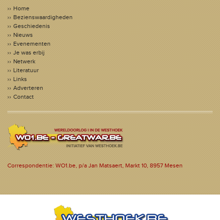
Home
Bezienswaardigheden
Geschiedenis
Nieuws
Evenementen
Je was erbij
Netwerk
Literatuur
Links
Adverteren
Contact
Correspondentie: WO1.be, p/a Jan Matsaert, Markt 10, 8957 Mesen