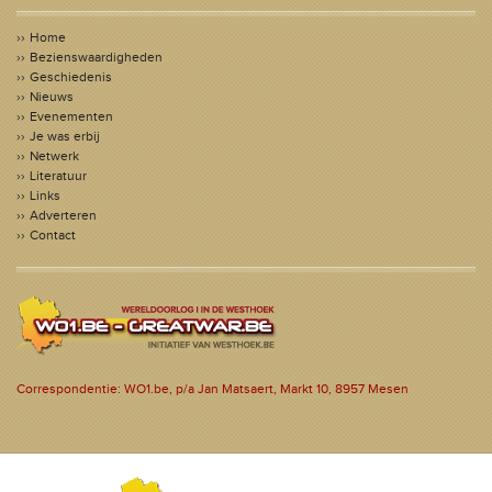
Home
Bezienswaardigheden
Geschiedenis
Nieuws
Evenementen
Je was erbij
Netwerk
Literatuur
Links
Adverteren
Contact
Correspondentie: WO1.be, p/a Jan Matsaert, Markt 10, 8957 Mesen