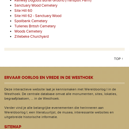
Railway Dugouts Burial Ground (Transport Farm)
Sanctuary Wood Cemetery
Site Hill 60
Site Hill 62 - Sanctuary Wood
Spoilbank Cemetery
Tuileries British Cemetery
Woods Cemetery
Zillebeke Churchyard
TOP ↑
ERVAAR OORLOG EN VREDE IN DE WESTHOEK
Deze interactieve website laat je kennismaken met Wereldoorlog I in de
Westhoek. De centrale database omvat alle monumenten, sites, lokaties,
begraafplaatsen, ... in de Westhoek.
Verder vind je alle belangrijke evenementen die herinneren aan
Wereldoorlog I, een literatuurlijst, de musea, interessante websites en
uitgebreide historische informatie.
SITEMAP