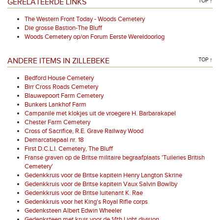
GERELATEERDE LINKS
TOP ↑
The Western Front Today - Woods Cemetery
Die grosse Bastion-The Bluff
Woods Cemetery op/on Forum Eerste Wereldoorlog
ANDERE ITEMS IN ZILLEBEKE
TOP ↑
Bedford House Cemetery
Birr Cross Roads Cemetery
Blauwepoort Farm Cemetery
Bunkers Lankhof Farm
Campanile met klokjes uit de vroegere H. Barbarakapel
Chester Farm Cemetery
Cross of Sacrifice, R.E. Grave Railway Wood
Demarcatiepaal nr. 18
First D.C.L.I. Cemetery, The Bluff
Franse graven op de Britse militaire begraafplaats 'Tuileries British
Cemetery'
Gedenkkruis voor de Britse kapitein Henry Langton Skrine
Gedenkkruis voor de Britse kapitein Vaux Salvin Bowlby
Gedenkkruis voor de Britse luitenant K. Rae
Gedenkkruis voor het King's Royal Rifle corps
Gedenksteen Albert Edwin Wheeler
Gedenksteen met kruis voor de 14th Light division