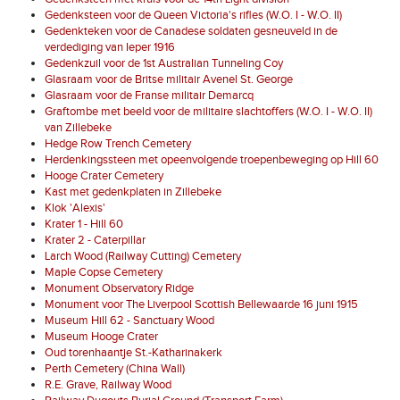
Gedenksteen voor de Queen Victoria's rifles (W.O. I - W.O. II)
Gedenkteken voor de Canadese soldaten gesneuveld in de
verdediging van Ieper 1916
Gedenkzuil voor de 1st Australian Tunneling Coy
Glasraam voor de Britse militair Avenel St. George
Glasraam voor de Franse militair Demarcq
Graftombe met beeld voor de militaire slachtoffers (W.O. I - W.O. II)
van Zillebeke
Hedge Row Trench Cemetery
Herdenkingssteen met opeenvolgende troepenbeweging op Hill 60
Hooge Crater Cemetery
Kast met gedenkplaten in Zillebeke
Klok 'Alexis'
Krater 1 - Hill 60
Krater 2 - Caterpillar
Larch Wood (Railway Cutting) Cemetery
Maple Copse Cemetery
Monument Observatory Ridge
Monument voor The Liverpool Scottish Bellewaarde 16 juni 1915
Museum Hill 62 - Sanctuary Wood
Museum Hooge Crater
Oud torenhaantje St.-Katharinakerk
Perth Cemetery (China Wall)
R.E. Grave, Railway Wood