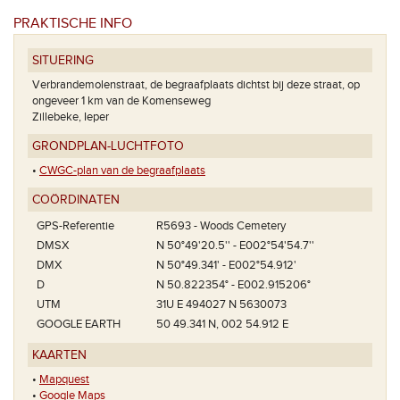
PRAKTISCHE INFO
SITUERING
Verbrandemolenstraat, de begraafplaats dichtst bij deze straat, op
ongeveer 1 km van de Komenseweg
Zillebeke, Ieper
GRONDPLAN-LUCHTFOTO
•
CWGC-plan van de begraafplaats
COÖRDINATEN
GPS-Referentie
R5693 - Woods Cemetery
DMSX
N 50°49'20.5'' - E002°54'54.7''
Het pla
DMX
N 50°49.341' - E002°54.912'
D
N 50.822354° - E002.915206°
UTM
31U E 494027 N 5630073
GOOGLE EARTH
50 49.341 N, 002 54.912 E
KAARTEN
•
Mapquest
•
Google Maps