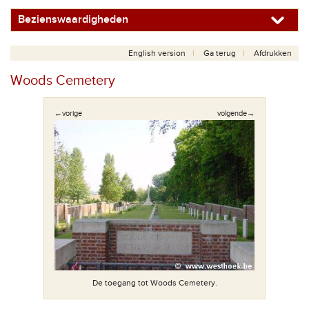
Bezienswaardigheden
English version
Ga terug
Afdrukken
Woods Cemetery
←vorige
volgende→
ng.
De toegang tot Woods Cemetery.