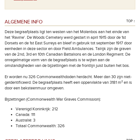
ALGEMENE INFO
TOP ↑
Deze begraafplaats ligt ten westen van het Molenbos aan het einde van
het 'Ravine'. De Woods Cemetery werd gestart in april 1915 door de 1st
Dorsets en de 1st East Surreys en bleef in gebruik tot september 1917 door
eenheden in deze sector en door Field Ambulances. Talrijk zijn de graven
van de 2nd, 3rd en 10th Canadian Battalions en de London Regiment. De
onregelmatige vorm van de begraafplaats is te wijten aan de
omstandigheden van de bijzettingen met de frontlijn juist buiten het bos.
Er worden nu 326 Commonwealthdoden herdacht. Meer dan 30 zijn niet-
geïdentificeerd. De begraafplaats heeft een oppervlakte van 3181 m² en is
door een baksteenmuur omgeven.
Bijzettingen (Commonwealth War Graves Commission):
Verenigd Koninkrijk: 212
Canada: 111
Australië: 3
Totaal Commonwealth: 326