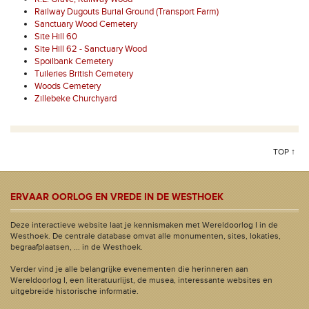
Railway Dugouts Burial Ground (Transport Farm)
Sanctuary Wood Cemetery
Site Hill 60
Site Hill 62 - Sanctuary Wood
Spoilbank Cemetery
Tuileries British Cemetery
Woods Cemetery
Zillebeke Churchyard
TOP ↑
ERVAAR OORLOG EN VREDE IN DE WESTHOEK
Deze interactieve website laat je kennismaken met Wereldoorlog I in de
Westhoek. De centrale database omvat alle monumenten, sites, lokaties,
begraafplaatsen, ... in de Westhoek.
Verder vind je alle belangrijke evenementen die herinneren aan
Wereldoorlog I, een literatuurlijst, de musea, interessante websites en
uitgebreide historische informatie.