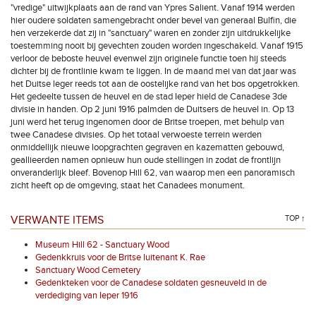
"vredige" uitwijkplaats aan de rand van Ypres Salient. Vanaf 1914 werden
hier oudere soldaten samengebracht onder bevel van generaal Bulfin, die
hen verzekerde dat zij in "sanctuary" waren en zonder zijn uitdrukkelijke
toestemming nooit bij gevechten zouden worden ingeschakeld. Vanaf 1915
verloor de beboste heuvel evenwel zijn originele functie toen hij steeds
dichter bij de frontlinie kwam te liggen. In de maand mei van dat jaar was
het Duitse leger reeds tot aan de oostelijke rand van het bos opgetrokken.
Het gedeelte tussen de heuvel en de stad Ieper hield de Canadese 3de
divisie in handen. Op 2 juni 1916 palmden de Duitsers de heuvel in. Op 13
juni werd het terug ingenomen door de Britse troepen, met behulp van
twee Canadese divisies. Op het totaal verwoeste terrein werden
onmiddellijk nieuwe loopgrachten gegraven en kazematten gebouwd,
geallieerden namen opnieuw hun oude stellingen in zodat de frontlijn
onveranderlijk bleef. Bovenop Hill 62, van waarop men een panoramisch
zicht heeft op de omgeving, staat het Canadees monument.
VERWANTE ITEMS
TOP ↑
Museum Hill 62 - Sanctuary Wood
Gedenkkruis voor de Britse luitenant K. Rae
Sanctuary Wood Cemetery
Gedenkteken voor de Canadese soldaten gesneuveld in de
verdediging van Ieper 1916