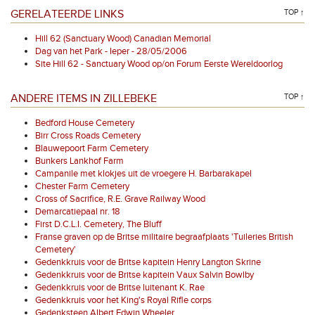
GERELATEERDE LINKS
TOP ↑
Hill 62 (Sanctuary Wood) Canadian Memorial
Dag van het Park - Ieper - 28/05/2006
Site Hill 62 - Sanctuary Wood op/on Forum Eerste Wereldoorlog
ANDERE ITEMS IN ZILLEBEKE
TOP ↑
Bedford House Cemetery
Birr Cross Roads Cemetery
Blauwepoort Farm Cemetery
Bunkers Lankhof Farm
Campanile met klokjes uit de vroegere H. Barbarakapel
Chester Farm Cemetery
Cross of Sacrifice, R.E. Grave Railway Wood
Demarcatiepaal nr. 18
First D.C.L.I. Cemetery, The Bluff
Franse graven op de Britse militaire begraafplaats 'Tuileries British
Cemetery'
Gedenkkruis voor de Britse kapitein Henry Langton Skrine
Gedenkkruis voor de Britse kapitein Vaux Salvin Bowlby
Gedenkkruis voor de Britse luitenant K. Rae
Gedenkkruis voor het King's Royal Rifle corps
Gedenksteen Albert Edwin Wheeler