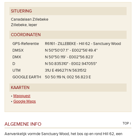
SITUERING
Canadalaan Zillebeke
Zillebeke, Ieper
COÖRDINATEN
GPS-Referentie
R6161 - ZILLEBEKE - Hill 62 - Sanctuary Wood
DMSX
N 50°50'07.1'' - E002°56'49.4''
DMX
N 50°50.119' - E002°56.823'
D
N 50.835310° - E002.947055°
UTM
31U E 496271 N 5631512
GOOGLE EARTH
50 50.119 N, 002 56.823 E
KAARTEN
•
Mapquest
•
Google Maps
ALGEMENE INFO
TOP ↑
Aanvankelijk vormde Sanctuary Wood, het bos op en rond Hill 62, een