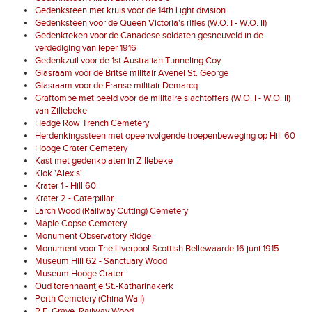
Gedenksteen met kruis voor de 14th Light division
Gedenksteen voor de Queen Victoria's rifles (W.O. I - W.O. II)
Gedenkteken voor de Canadese soldaten gesneuveld in de
verdediging van Ieper 1916
Gedenkzuil voor de 1st Australian Tunneling Coy
Glasraam voor de Britse militair Avenel St. George
Glasraam voor de Franse militair Demarcq
Graftombe met beeld voor de militaire slachtoffers (W.O. I - W.O. II)
van Zillebeke
Hedge Row Trench Cemetery
Herdenkingssteen met opeenvolgende troepenbeweging op Hill 60
Hooge Crater Cemetery
Kast met gedenkplaten in Zillebeke
Klok 'Alexis'
Krater 1 - Hill 60
Krater 2 - Caterpillar
Larch Wood (Railway Cutting) Cemetery
Maple Copse Cemetery
Monument Observatory Ridge
Monument voor The Liverpool Scottish Bellewaarde 16 juni 1915
Museum Hill 62 - Sanctuary Wood
Museum Hooge Crater
Oud torenhaantje St.-Katharinakerk
Perth Cemetery (China Wall)
R.E. Grave, Railway Wood