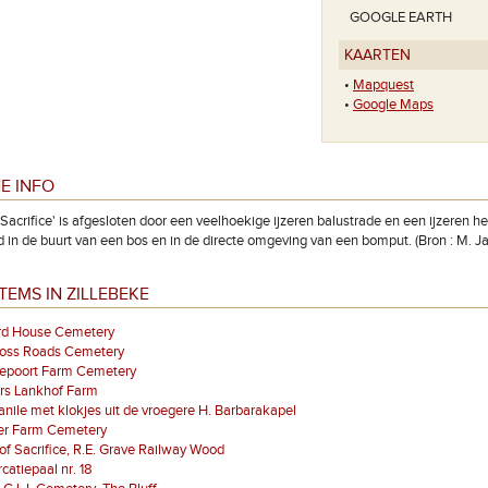
GOOGLE EARTH
KAARTEN
•
Mapquest
•
Google Maps
E INFO
 Sacrifice' is afgesloten door een veelhoekige ijzeren balustrade en een ijzeren he
 in de buurt van een bos en in de directe omgeving van een bomput. (Bron : M. Jaco
TEMS IN ZILLEBEKE
rd House Cemetery
ross Roads Cemetery
epoort Farm Cemetery
rs Lankhof Farm
ile met klokjes uit de vroegere H. Barbarakapel
er Farm Cemetery
of Sacrifice, R.E. Grave Railway Wood
atiepaal nr. 18