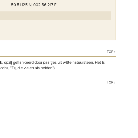
50 51.125 N, 002 56.217 E
TOP ↑
k, opzij geflankeerd door paaltjes uit witte natuursteen. Het is
bs, "Zij, die vielen als helden")
TOP ↑