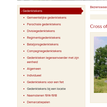
Bezienswaa
› Gedenktekens
Gemeentelijke gedenktekens
Parochiale gedenktekens
Cross o
Divisiegedenktekens
Regimentsgedenktekens
Bataljonsgedenktekens
Compagniegedenktekens
Gedenkteken legeraanvoerder met zijn
eenheid
Algemeen
Individueel
Gedenktekens voor een feit
Gedenktekens bij een locatie
Naamstenen 1914-1918
Demarcatiepalen