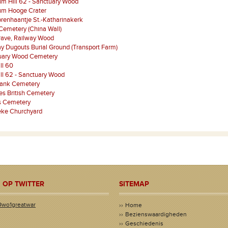
m Hill 62 - Sanctuary Wood
m Hooge Crater
renhaantje St.-Katharinakerk
Cemetery (China Wall)
rave, Railway Wood
y Dugouts Burial Ground (Transport Farm)
uary Wood Cemetery
ill 60
ill 62 - Sanctuary Wood
bank Cemetery
ies British Cemetery
 Cemetery
eke Churchyard
 OP TWITTER
SITEMAP
@wo1greatwar
Home
Bezienswaardigheden
Geschiedenis