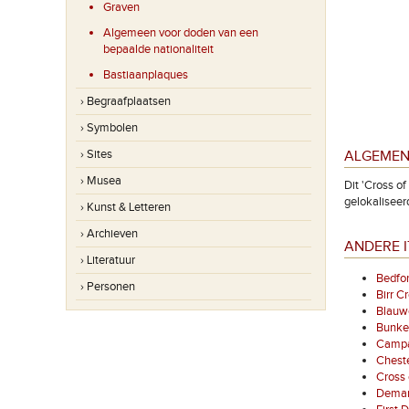
Graven
Algemeen voor doden van een
bepaalde nationaliteit
Bastiaanplaques
› Begraafplaatsen
› Symbolen
› Sites
ALGEMEN
› Musea
Dit 'Cross of
gelokaliseerd
› Kunst & Letteren
› Archieven
ANDERE I
› Literatuur
Bedfo
› Personen
Birr C
Blauw
Bunke
Campan
Chest
Cross 
Demarc