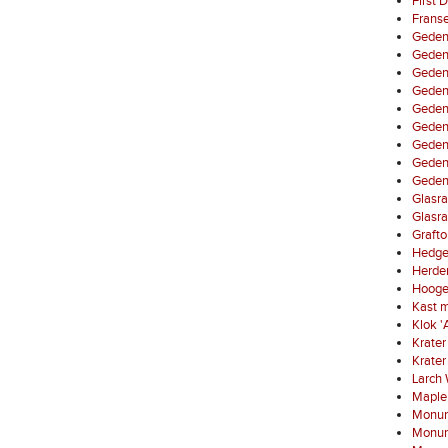
First 
Franse
Gedenk
Gedenk
Gedenk
Gedenk
Geden
Gedenk
Gedenk
Gedenk
Gedenk
Glasra
Glasra
Grafto
Hedge
Herde
Hooge
Kast m
Klok '
Krater 
Krater 
Larch 
Maple
Monum
Monume