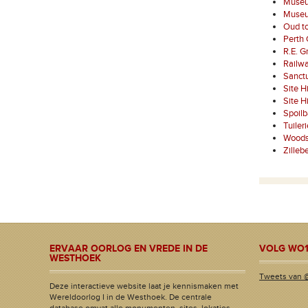
Museu
Museu
Oud to
Perth 
R.E. G
Railwa
Sanct
Site H
Site H
Spoil
Tuiler
Woods
Zilleb
ERVAAR OORLOG EN VREDE IN DE
VOLG WO1
WESTHOEK
Tweets van 
Deze interactieve website laat je kennismaken met
Wereldoorlog I in de Westhoek. De centrale