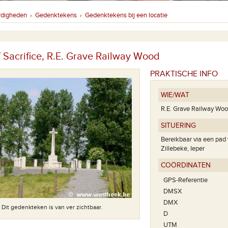
rdigheden
Gedenktekens
Gedenktekens bij een locatie
›
›
f Sacrifice, R.E. Grave Railway Wood
PRAKTISCHE INFO
WIE/WAT
R.E. Grave Railway Wo
SITUERING
Bereikbaar via een pad 
Zillebeke, Ieper
COÖRDINATEN
GPS-Referentie
DMSX
DMX
Dit gedenkteken is van ver zichtbaar.
D
UTM