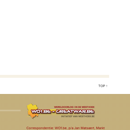
TOP ↑
Correspondentie: WO1.be, p/a Jan Matsaert, Markt