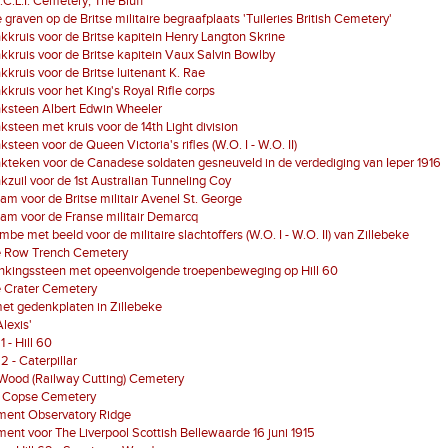
D.C.L.I. Cemetery, The Bluff
 graven op de Britse militaire begraafplaats 'Tuileries British Cemetery'
kruis voor de Britse kapitein Henry Langton Skrine
kruis voor de Britse kapitein Vaux Salvin Bowlby
kruis voor de Britse luitenant K. Rae
kruis voor het King's Royal Rifle corps
ksteen Albert Edwin Wheeler
steen met kruis voor de 14th Light division
steen voor de Queen Victoria's rifles (W.O. I - W.O. II)
teken voor de Canadese soldaten gesneuveld in de verdediging van Ieper 1916
zuil voor de 1st Australian Tunneling Coy
am voor de Britse militair Avenel St. George
am voor de Franse militair Demarcq
mbe met beeld voor de militaire slachtoffers (W.O. I - W.O. II) van Zillebeke
 Row Trench Cemetery
nkingssteen met opeenvolgende troepenbeweging op Hill 60
 Crater Cemetery
et gedenkplaten in Zillebeke
Alexis'
1 - Hill 60
2 - Caterpillar
Wood (Railway Cutting) Cemetery
 Copse Cemetery
ent Observatory Ridge
nt voor The Liverpool Scottish Bellewaarde 16 juni 1915