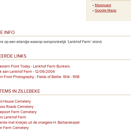
•
Mapquest
•
Google Maps
E INFO
s op een eilandje waarop oorspronkelijk 'Lankhof Farm' stond.
EERDE LINKS
stern Front Today - Lankhof Farm Bunkers
k aan Lankhof Farm - 12/09/2004
n Front Photography - Fields of Battle: 1914 - 1918
TEMS IN ZILLEBEKE
rd House Cemetery
ross Roads Cemetery
epoort Farm Cemetery
rs Lankhof Farm
ile met klokjes uit de vroegere H. Barbarakapel
er Farm Cemetery