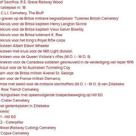
of Sacrifice, R.E. Grave Railway Wood
atiepaal nr. 18
D.C.L.I. Cemetery, The Bluff
 graven op de Britse militaire begraafplaats 'Tuileries British Cemetery'
kruis voor de Britse kapitein Henry Langton Skrine
kruis voor de Britse kapitein Vaux Salvin Bowlby
kruis voor de Britse luitenant K. Rae
kruis voor het King's Royal Rifle corps
ksteen Albert Edwin Wheeler
steen met kruis voor de 14th Light division
steen voor de Queen Victoria's rifles (W.O. I - W.O. II)
teken voor de Canadese soldaten gesneuveld in de verdediging van Ieper 1916
zuil voor de 1st Australian Tunneling Coy
am voor de Britse militair Avenel St. George
am voor de Franse militair Demarcq
mbe met beeld voor de militaire slachtoffers (W.O. I - W.O. II) van Zillebeke
 Row Trench Cemetery
nkingssteen met opeenvolgende troepenbeweging op Hill 60
 Crater Cemetery
et gedenkplaten in Zillebeke
Alexis'
1 - Hill 60
2 - Caterpillar
Wood (Railway Cutting) Cemetery
 Copse Cemetery