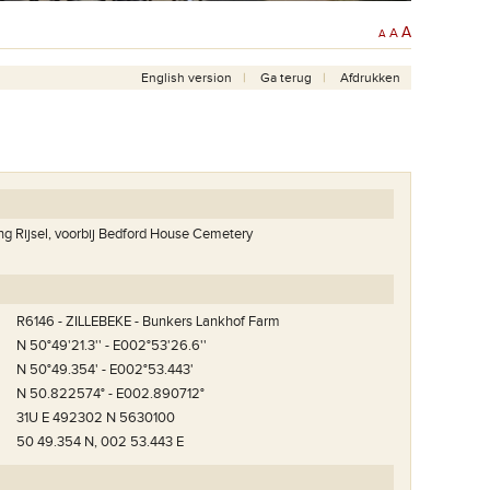
A
A
A
English version
Ga terug
Afdrukken
ing Rijsel, voorbij Bedford House Cemetery
R6146 - ZILLEBEKE - Bunkers Lankhof Farm
N 50°49'21.3'' - E002°53'26.6''
N 50°49.354' - E002°53.443'
N 50.822574° - E002.890712°
31U E 492302 N 5630100
50 49.354 N, 002 53.443 E
Foto: VVV Heuvelland