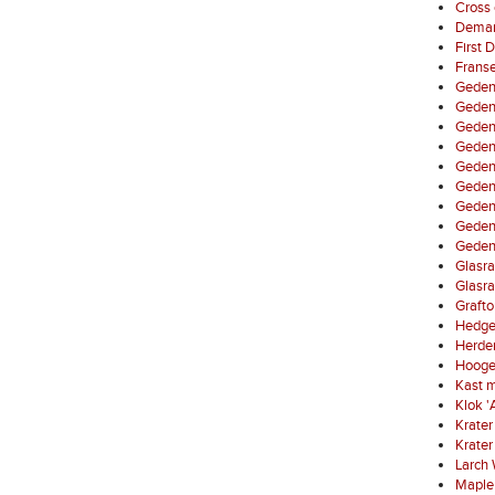
Cross 
Demarc
First 
Franse
Gedenk
Gedenk
Gedenk
Gedenk
Geden
Gedenk
Gedenk
Gedenk
Gedenk
Glasra
Glasra
Grafto
Hedge
Herde
Hooge
Kast m
Klok '
Krater 
Krater 
Larch 
Maple