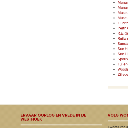
Monum
Monume
Museu
Museu
Oud to
Perth 
R.E. G
Railwa
Sanct
Site H
Site H
Spoil
Tuiler
Woods
Zilleb
ERVAAR OORLOG EN VREDE IN DE
VOLG WO1
WESTHOEK
Tweets van 