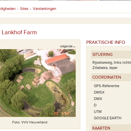
rdigheden
Sites
Versterkingen
›
›
 Lankhof Farm
PRAKTISCHE INFO
volgende→
SITUERING
Rijselseweg, links richt
Zillebeke, Ieper
COÖRDINATEN
GPS-Referentie
DMSX
DMX
D
UTM
GOOGLE EARTH
Foto: VVV Heuvelland
KAARTEN