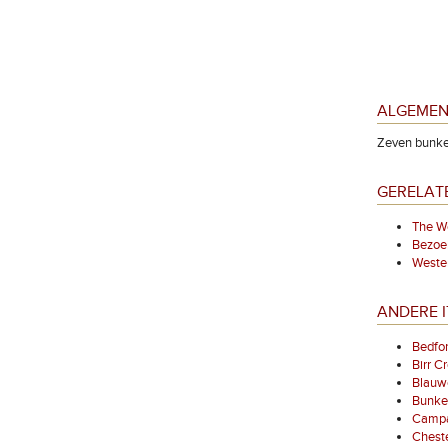
ALGEMEN
Zeven bunker
GERELAT
The We
Bezoe
Wester
ANDERE I
Bedfo
Birr C
Blauw
Bunke
Campan
Chest