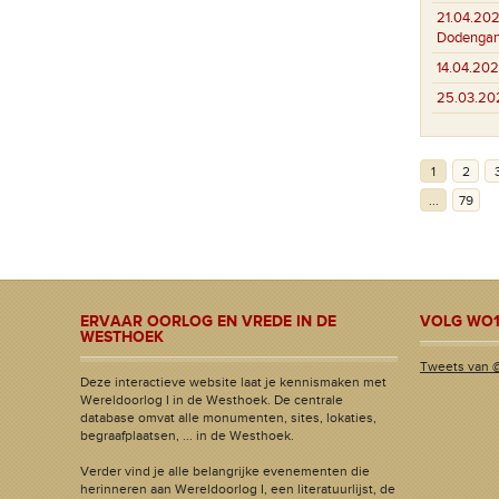
21.04.202
Dodenga
14.04.202
25.03.20
1
2
...
79
ERVAAR OORLOG EN VREDE IN DE
VOLG WO1
WESTHOEK
Tweets van 
Deze interactieve website laat je kennismaken met
Wereldoorlog I in de Westhoek. De centrale
database omvat alle monumenten, sites, lokaties,
begraafplaatsen, ... in de Westhoek.
Verder vind je alle belangrijke evenementen die
herinneren aan Wereldoorlog I, een literatuurlijst, de