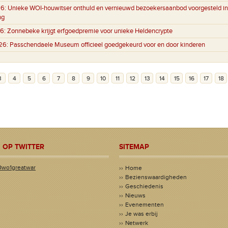
6:
Unieke WOI-houwitser onthuld en vernieuwd bezoekersaanbod voorgesteld in
ng
6:
Zonnebeke krijgt erfgoedpremie voor unieke Heldencrypte
26:
Passchendaele Museum officieel goedgekeurd voor en door kinderen
3
4
5
6
7
8
9
10
11
12
13
14
15
16
17
18
 OP TWITTER
SITEMAP
@wo1greatwar
Home
Bezienswaardigheden
Geschiedenis
Nieuws
Evenementen
Je was erbij
Netwerk