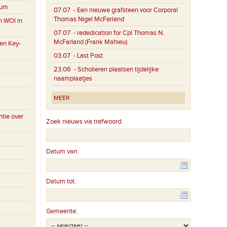
eum
07.07
- Een nieuwe grafsteen voor Corporal
Thomas Nigel McFarland
n WOI in
07.07
- rededication for Cpl Thomas N.
McFarland (Frank Mahieu)
en Key-
03.07
- Last Post
23.06
- Scholieren plaatsen tijdelijke
naamplaatjes
MEER
tie over
Zoek nieuws via trefwoord:
Datum van:
Datum tot:
Gemeente: