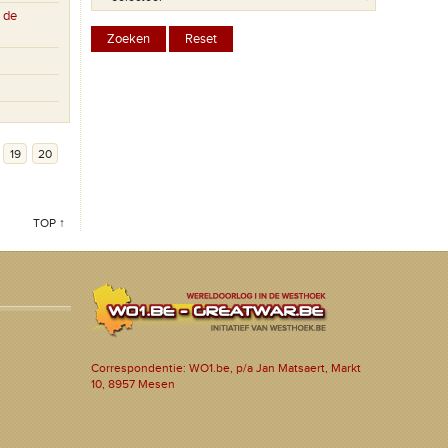
 de
19
20
TOP ↑
Correspondentie: WO1.be, p/a Jan Matsaert, Markt
10, 8957 Mesen