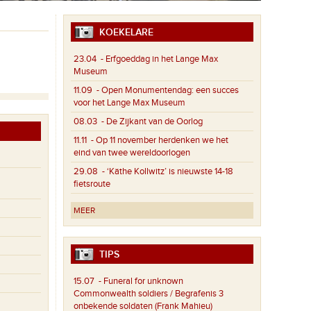
KOEKELARE
23.04
- Erfgoeddag in het Lange Max
Museum
11.09
- Open Monumentendag: een succes
voor het Lange Max Museum
08.03
- De Zijkant van de Oorlog
11.11
- Op 11 november herdenken we het
eind van twee wereldoorlogen
29.08
- ‘Käthe Kollwitz’ is nieuwste 14-18
fietsroute
MEER
TIPS
15.07
- Funeral for unknown
Commonwealth soldiers / Begrafenis 3
onbekende soldaten (Frank Mahieu)