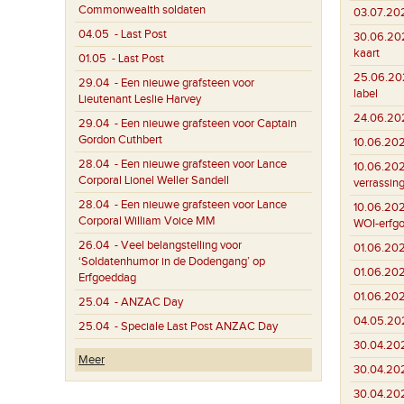
Commonwealth soldaten
03.07.20
04.05
- Last Post
30.06.20
kaart
01.05
- Last Post
25.06.20
29.04
- Een nieuwe grafsteen voor
label
Lieutenant Leslie Harvey
24.06.20
29.04
- Een nieuwe grafsteen voor Captain
Gordon Cuthbert
10.06.20
28.04
- Een nieuwe grafsteen voor Lance
10.06.20
Corporal Lionel Weller Sandell
verrassin
28.04
- Een nieuwe grafsteen voor Lance
10.06.20
Corporal William Voice MM
WOI-erfg
26.04
- Veel belangstelling voor
01.06.20
‘Soldatenhumor in de Dodengang’ op
01.06.20
Erfgoeddag
01.06.20
25.04
- ANZAC Day
04.05.20
25.04
- Speciale Last Post ANZAC Day
30.04.20
Meer
30.04.20
30.04.20