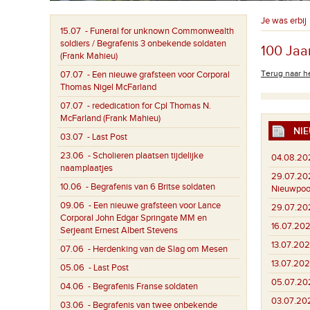
Je was erbij
15.07
- Funeral for unknown Commonwealth
soldiers / Begrafenis 3 onbekende soldaten
100 Jaa
(Frank Mahieu)
Terug naar he
07.07
- Een nieuwe grafsteen voor Corporal
Thomas Nigel McFarland
07.07
- rededication for Cpl Thomas N.
McFarland (Frank Mahieu)
NIE
03.07
- Last Post
23.06
- Scholieren plaatsen tijdelijke
04.08.20
naamplaatjes
29.07.20
10.06
- Begrafenis van 6 Britse soldaten
Nieuwpoo
09.06
- Een nieuwe grafsteen voor Lance
29.07.20
Corporal John Edgar Springate MM en
16.07.202
Serjeant Ernest Albert Stevens
13.07.202
07.06
- Herdenking van de Slag om Mesen
13.07.202
05.06
- Last Post
05.07.20
04.06
- Begrafenis Franse soldaten
03.07.20
03.06
- Begrafenis van twee onbekende