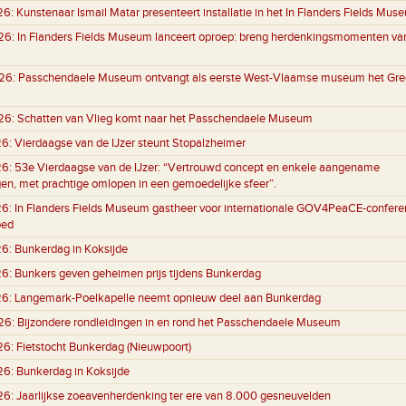
26:
Kunstenaar Ismail Matar presenteert installatie in het In Flanders Fields Mus
26:
In Flanders Fields Museum lanceert oproep: breng herdenkingsmomenten va
26:
Passchendaele Museum ontvangt als eerste West-Vlaamse museum het Gre
26:
Schatten van Vlieg komt naar het Passchendaele Museum
26:
Vierdaagse van de IJzer steunt Stopalzheimer
26:
53e Vierdaagse van de IJzer: “Vertrouwd concept en enkele aangename
gen, met prachtige omlopen in een gemoedelijke sfeer”.
26:
In Flanders Fields Museum gastheer voor internationale GOV4PeaCE-conferen
oed
26:
Bunkerdag in Koksijde
26:
Bunkers geven geheimen prijs tijdens Bunkerdag
26:
Langemark-Poelkapelle neemt opnieuw deel aan Bunkerdag
26:
Bijzondere rondleidingen in en rond het Passchendaele Museum
26:
Fietstocht Bunkerdag (Nieuwpoort)
26:
Bunkerdag in Koksijde
26:
Jaarlijkse zoeavenherdenking ter ere van 8.000 gesneuvelden