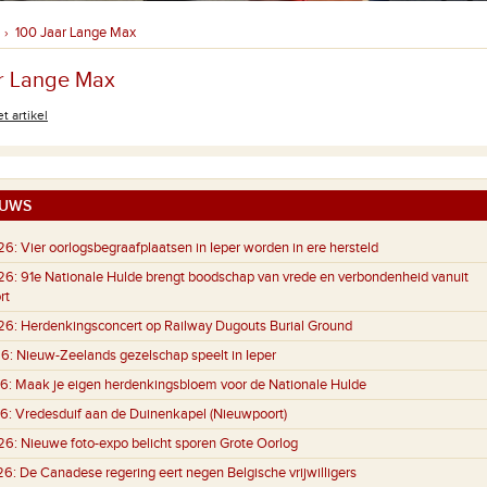
100 Jaar Lange Max
›
r Lange Max
t artikel
UWS
26:
Vier oorlogsbegraafplaatsen in Ieper worden in ere hersteld
26:
91e Nationale Hulde brengt boodschap van vrede en verbondenheid vanuit
rt
26:
Herdenkingsconcert op Railway Dugouts Burial Ground
6:
Nieuw-Zeelands gezelschap speelt in Ieper
6:
Maak je eigen herdenkingsbloem voor de Nationale Hulde
6:
Vredesduif aan de Duinenkapel (Nieuwpoort)
26:
Nieuwe foto-expo belicht sporen Grote Oorlog
26:
De Canadese regering eert negen Belgische vrijwilligers