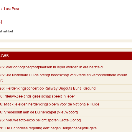
Last Post
›
t
t artikel
UWS
26:
Vier oorlogsbegraafplaatsen in Ieper worden in ere hersteld
26:
91e Nationale Hulde brengt boodschap van vrede en verbondenheid vanuit
rt
26:
Herdenkingsconcert op Railway Dugouts Burial Ground
6:
Nieuw-Zeelands gezelschap speelt in Ieper
6:
Maak je eigen herdenkingsbloem voor de Nationale Hulde
6:
Vredesduif aan de Duinenkapel (Nieuwpoort)
26:
Nieuwe foto-expo belicht sporen Grote Oorlog
26:
De Canadese regering eert negen Belgische vrijwilligers