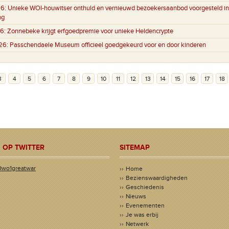
6:
Unieke WOI-houwitser onthuld en vernieuwd bezoekersaanbod voorgesteld in
ng
6:
Zonnebeke krijgt erfgoedpremie voor unieke Heldencrypte
26:
Passchendaele Museum officieel goedgekeurd voor en door kinderen
3
4
5
6
7
8
9
10
11
12
13
14
15
16
17
18
 OP TWITTER
SITEMAP
@wo1greatwar
Home
Bezienswaardigheden
Geschiedenis
Nieuws
Evenementen
Je was erbij
Netwerk