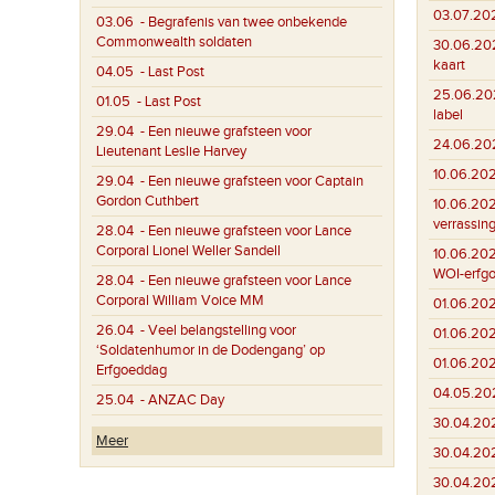
03.07.20
03.06
- Begrafenis van twee onbekende
Commonwealth soldaten
30.06.20
kaart
04.05
- Last Post
25.06.20
01.05
- Last Post
label
29.04
- Een nieuwe grafsteen voor
24.06.20
Lieutenant Leslie Harvey
10.06.20
29.04
- Een nieuwe grafsteen voor Captain
Gordon Cuthbert
10.06.20
verrassin
28.04
- Een nieuwe grafsteen voor Lance
Corporal Lionel Weller Sandell
10.06.20
WOI-erfg
28.04
- Een nieuwe grafsteen voor Lance
Corporal William Voice MM
01.06.20
26.04
- Veel belangstelling voor
01.06.20
‘Soldatenhumor in de Dodengang’ op
01.06.20
Erfgoeddag
04.05.20
25.04
- ANZAC Day
30.04.20
Meer
30.04.20
30.04.20