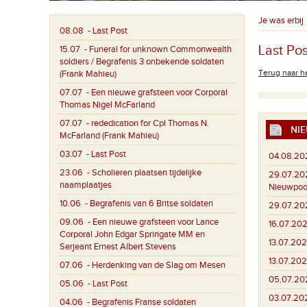
Je was erbij
08.08
- Last Post
Last Pos
15.07
- Funeral for unknown Commonwealth
soldiers / Begrafenis 3 onbekende soldaten
Terug naar he
(Frank Mahieu)
07.07
- Een nieuwe grafsteen voor Corporal
Thomas Nigel McFarland
07.07
- rededication for Cpl Thomas N.
NIE
McFarland (Frank Mahieu)
03.07
- Last Post
04.08.20
23.06
- Scholieren plaatsen tijdelijke
29.07.20
naamplaatjes
Nieuwpoo
10.06
- Begrafenis van 6 Britse soldaten
29.07.20
09.06
- Een nieuwe grafsteen voor Lance
16.07.202
Corporal John Edgar Springate MM en
13.07.202
Serjeant Ernest Albert Stevens
13.07.202
07.06
- Herdenking van de Slag om Mesen
05.07.20
05.06
- Last Post
03.07.20
04.06
- Begrafenis Franse soldaten