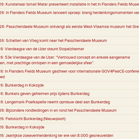
26:
Kunstenaar Ismail Matar presenteert installatie in het In Flanders Fields Mus
26:
In Flanders Fields Museum lanceert oproep: breng herdenkingsmomenten va
26:
Passchendaele Museum ontvangt als eerste West-Vlaamse museum het Gre
26:
Schatten van Vlieg komt naar het Passchendaele Museum
26:
Vierdaagse van de IJzer steunt Stopalzheimer
26:
53e Vierdaagse van de IJzer: “Vertrouwd concept en enkele aangename
gen, met prachtige omlopen in een gemoedelijke sfeer”.
26:
In Flanders Fields Museum gastheer voor internationale GOV4PeaCE-conferen
oed
26:
Bunkerdag in Koksijde
26:
Bunkers geven geheimen prijs tijdens Bunkerdag
26:
Langemark-Poelkapelle neemt opnieuw deel aan Bunkerdag
26:
Bijzondere rondleidingen in en rond het Passchendaele Museum
26:
Fietstocht Bunkerdag (Nieuwpoort)
26:
Bunkerdag in Koksijde
26:
Jaarlijkse zoeavenherdenking ter ere van 8.000 gesneuvelden