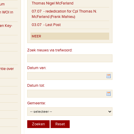
Thomas Nigel McFarland
eum
07.07
- rededication for Cpl Thomas N.
n WOI in
McFarland (Frank Mahieu)
03.07
- Last Post
en Key-
MEER
Zoek nieuws via trefwoord:
Datum van:
tie over
Datum tot:
Gemeente: