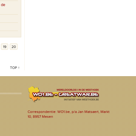
 de
19
20
TOP ↑
Correspondentie: WO1.be, p/a Jan Matsaert, Markt
10, 8957 Mesen