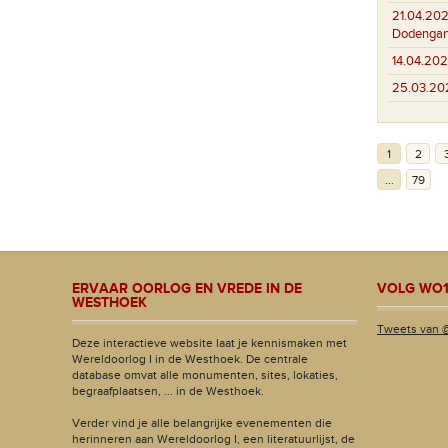
21.04.202
Dodenga
14.04.202
25.03.20
1
2
...
79
ERVAAR OORLOG EN VREDE IN DE
VOLG WO1
WESTHOEK
Tweets van 
Deze interactieve website laat je kennismaken met
Wereldoorlog I in de Westhoek. De centrale
database omvat alle monumenten, sites, lokaties,
begraafplaatsen, ... in de Westhoek.
Verder vind je alle belangrijke evenementen die
herinneren aan Wereldoorlog I, een literatuurlijst, de