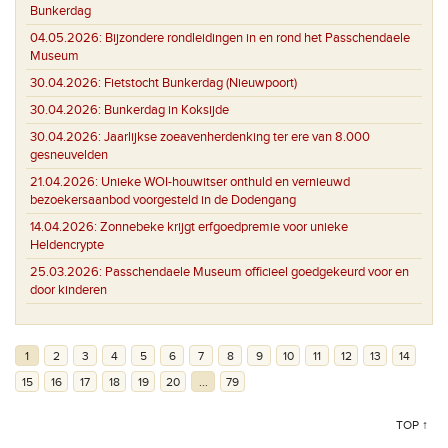
Bunkerdag
04.05.2026:
Bijzondere rondleidingen in en rond het Passchendaele
Museum
30.04.2026:
Fietstocht Bunkerdag (Nieuwpoort)
30.04.2026:
Bunkerdag in Koksijde
30.04.2026:
Jaarlijkse zoeavenherdenking ter ere van 8.000
gesneuvelden
21.04.2026:
Unieke WOI-houwitser onthuld en vernieuwd
bezoekersaanbod voorgesteld in de Dodengang
14.04.2026:
Zonnebeke krijgt erfgoedpremie voor unieke
Heldencrypte
25.03.2026:
Passchendaele Museum officieel goedgekeurd voor en
door kinderen
1
2
3
4
5
6
7
8
9
10
11
12
13
14
15
16
17
18
19
20
...
79
TOP ↑