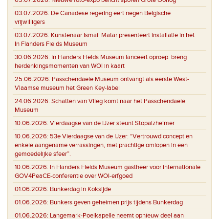
03.07.2026:
De Canadese regering eert negen Belgische
vrijwilligers
03.07.2026:
Kunstenaar Ismail Matar presenteert installatie in het
In Flanders Fields Museum
30.06.2026:
In Flanders Fields Museum lanceert oproep: breng
herdenkingsmomenten van WOI in kaart
25.06.2026:
Passchendaele Museum ontvangt als eerste West-
Vlaamse museum het Green Key-label
24.06.2026:
Schatten van Vlieg komt naar het Passchendaele
Museum
10.06.2026:
Vierdaagse van de IJzer steunt Stopalzheimer
10.06.2026:
53e Vierdaagse van de IJzer: “Vertrouwd concept en
enkele aangename verrassingen, met prachtige omlopen in een
gemoedelijke sfeer”.
10.06.2026:
In Flanders Fields Museum gastheer voor internationale
GOV4PeaCE-conferentie over WOI-erfgoed
01.06.2026:
Bunkerdag in Koksijde
01.06.2026:
Bunkers geven geheimen prijs tijdens Bunkerdag
01.06.2026:
Langemark-Poelkapelle neemt opnieuw deel aan