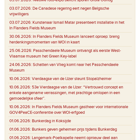
03.07.2026:
De Canadese regering eert negen Belgische
vrijwilligers
03.07.2026:
Kunstenaar Ismail Matar presenteert installatie in het
In Flanders Fields Museum
30.06.2026:
In Flanders Fields Museum lanceert oproep: breng
herdenkingsmomenten van WOI in kaart
25.06.2026:
Passchendaele Museum ontvangt als eerste West-
Vlaamse museum het Green Key-label
24.06.2026:
Schatten van Vlieg komt naar het Passchendaele
Museum
10.06.2026:
Vierdaagse van de IJzer steunt Stopalzheimer
10.06.2026:
53e Vierdaagse van de IJzer: “Vertrouwd concept en
enkele aangename verrassingen, met prachtige omlopen in een
gemoedelijke sfeer”.
10.06.2026:
In Flanders Fields Museum gastheer voor internationale
GOV4PeaCE-conferentie over WOI-erfgoed
01.06.2026:
Bunkerdag in Koksijde
01.06.2026:
Bunkers geven geheimen prijs tijdens Bunkerdag
01.06.2026:
Langemark-Poelkapelle neemt opnieuw deel aan