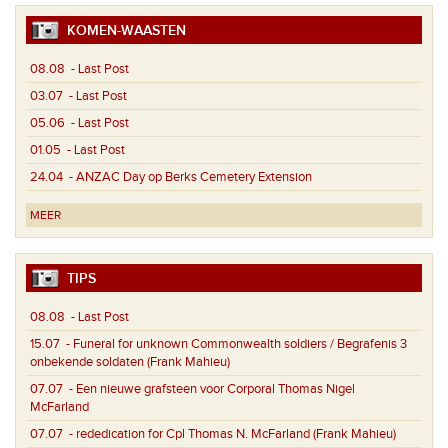
KOMEN-WAASTEN
08.08
- Last Post
03.07
- Last Post
05.06
- Last Post
01.05
- Last Post
24.04
- ANZAC Day op Berks Cemetery Extension
MEER
TIPS
08.08
- Last Post
15.07
- Funeral for unknown Commonwealth soldiers / Begrafenis 3
onbekende soldaten (Frank Mahieu)
07.07
- Een nieuwe grafsteen voor Corporal Thomas Nigel
McFarland
07.07
- rededication for Cpl Thomas N. McFarland (Frank Mahieu)