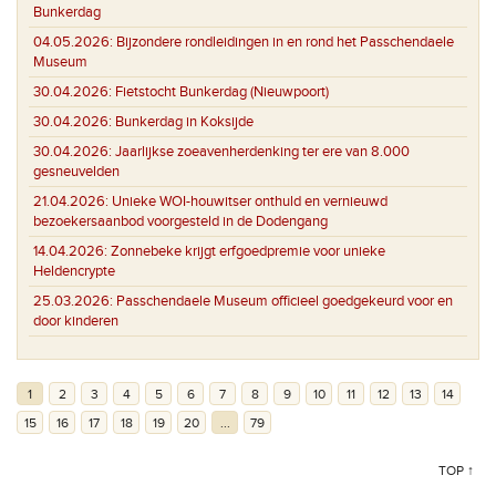
Bunkerdag
04.05.2026:
Bijzondere rondleidingen in en rond het Passchendaele
Museum
30.04.2026:
Fietstocht Bunkerdag (Nieuwpoort)
30.04.2026:
Bunkerdag in Koksijde
30.04.2026:
Jaarlijkse zoeavenherdenking ter ere van 8.000
gesneuvelden
21.04.2026:
Unieke WOI-houwitser onthuld en vernieuwd
bezoekersaanbod voorgesteld in de Dodengang
14.04.2026:
Zonnebeke krijgt erfgoedpremie voor unieke
Heldencrypte
25.03.2026:
Passchendaele Museum officieel goedgekeurd voor en
door kinderen
1
2
3
4
5
6
7
8
9
10
11
12
13
14
15
16
17
18
19
20
...
79
TOP ↑