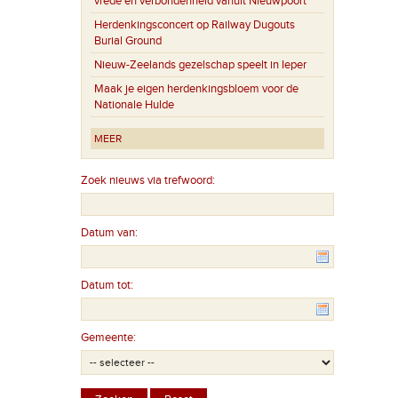
vrede en verbondenheid vanuit Nieuwpoort
Herdenkingsconcert op Railway Dugouts
Burial Ground
Nieuw-Zeelands gezelschap speelt in Ieper
Maak je eigen herdenkingsbloem voor de
Nationale Hulde
MEER
Zoek nieuws via trefwoord:
Datum van:
Datum tot:
Gemeente: