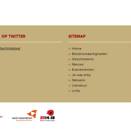
 OP TWITTER
SITEMAP
@wo1greatwar
Home
Bezienswaardigheden
Geschiedenis
Nieuws
Evenementen
Je was erbij
Netwerk
Literatuur
Links
et