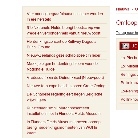
Nieuws
O
›
Vier oorlogsbegraafplaatsen in Ieper worden
in ere hersteld
Omloop 
91e Nationale Hulde brengt boodschap van
Terug naar he
vrede en verbondenheid vanuit Nieuwpoort
Herdenkingsconcert op Railway Dugouts
JE 
Burial Ground
Nieuw-Zeelands gezelschap speelt in Ieper
Lo:
Plecht
Maak je eigen herdenkingsbloem voor de
Lo:
Milita
Nationale Hulde
Reninge:
Vredesduif aan de Duinenkapel (Nieuwpoort)
Pollinkho
Nieuwe foto-expo belicht sporen Grote Oorlog
Lo-Renin
De Canadese regering eert negen Belgische
Pollinkho
vrijwilligers
Kunstenaar Ismail Matar presenteert
installatie in het In Flanders Fields Museum
In Flanders Fields Museum lanceert oproep:
breng herdenkingsmomenten van WOI in
kaart