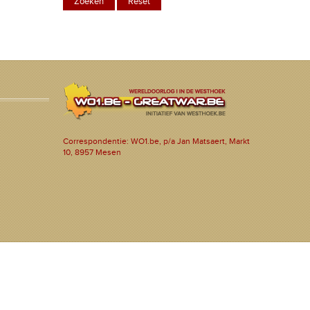
Correspondentie: WO1.be, p/a Jan Matsaert, Markt
10, 8957 Mesen