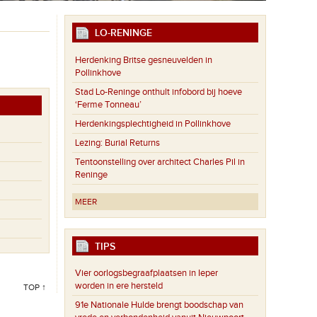
LO-RENINGE
Herdenking Britse gesneuvelden in
Pollinkhove
Stad Lo-Reninge onthult infobord bij hoeve
‘Ferme Tonneau’
Herdenkingsplechtigheid in Pollinkhove
Lezing: Burial Returns
Tentoonstelling over architect Charles Pil in
Reninge
MEER
TIPS
Vier oorlogsbegraafplaatsen in Ieper
worden in ere hersteld
TOP ↑
91e Nationale Hulde brengt boodschap van