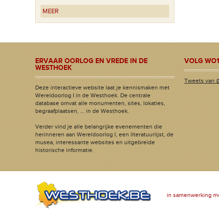
MEER
ERVAAR OORLOG EN VREDE IN DE
VOLG WO1
WESTHOEK
Tweets van 
Deze interactieve website laat je kennismaken met
Wereldoorlog I in de Westhoek. De centrale
database omvat alle monumenten, sites, lokaties,
begraafplaatsen, ... in de Westhoek.
Verder vind je alle belangrijke evenementen die
herinneren aan Wereldoorlog I, een literatuurlijst, de
musea, interessante websites en uitgebreide
historische informatie.
in samenwerking m