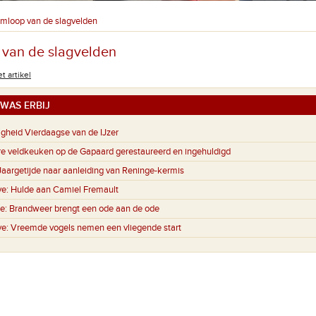
mloop van de slagvelden
van de slagvelden
t artikel
WAS ERBIJ
igheid Vierdaagse van de IJzer
ire veldkeuken op de Gapaard gerestaureerd en ingehuldigd
Jaargetijde naar aanleiding van Reninge-kermis
ve:
Hulde aan Camiel Fremault
ge:
Brandweer brengt een ode aan de ode
ve:
Vreemde vogels nemen een vliegende start