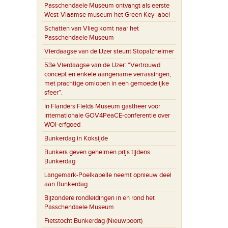
Passchendaele Museum ontvangt als eerste
West-Vlaamse museum het Green Key-label
Schatten van Vlieg komt naar het
Passchendaele Museum
Vierdaagse van de IJzer steunt Stopalzheimer
53e Vierdaagse van de IJzer: “Vertrouwd
concept en enkele aangename verrassingen,
met prachtige omlopen in een gemoedelijke
sfeer”.
In Flanders Fields Museum gastheer voor
internationale GOV4PeaCE-conferentie over
WOI-erfgoed
Bunkerdag in Koksijde
Bunkers geven geheimen prijs tijdens
Bunkerdag
Langemark-Poelkapelle neemt opnieuw deel
aan Bunkerdag
Bijzondere rondleidingen in en rond het
Passchendaele Museum
Fietstocht Bunkerdag (Nieuwpoort)