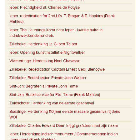
Ieper:
Plechtigheid St. Charles de Potyze
Ieper:
rededication for 2nd.Lt's. T. Brogan & E. Hopkins (Frank
Mahieu)
Ieper:
The Hauntings komt naar Ieper - laatste halte in
indrukwekkende rondreis
Zillebeke:
Herdenking Lt. Gilbert Talbot
Ieper:
Opening kunstinstallatie Nightwalker
Vlamertinge:
Herdenking Noel Chavasse
Zillebeke:
Rededication Captain Ernest Cecil Blencowe
Zillebeke:
Rededication Private John Walton
Sint-Jan:
Begrafenis Private John Tame
Sint-Jan:
Burial service for Pte. Tame (Frank Mahieu)
Zuidschote:
Herdenking van de eerste gasaanval
Boezinge:
Herdenking 110 jaar eerste massale gasaanval tijdens
WOI
Zillebeke:
Charles Edward Dean krijgt grafsteen met zijn naam
Ieper:
Herdenking Indisch monument / Commemoration Indian
monument (Frank Mahieu)