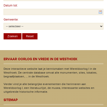
Datum tot:
Gemeente:
ERVAAR OORLOG EN VREDE IN DE WESTHOEK
Deze interactieve website laat je kennismaken met Wereldoorlog I in de
Westhoek. De centrale database omvat alle monumenten, sites, lokaties,
begraafplaatsen, ... in de Westhoek.
Verder vind je alle belangrijke evenementen die herinneren aan
Wereldoorlog I, een literatuurlijst, de musea, interessante websites en
uitgebreide historische informatie.
SITEMAP