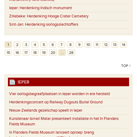
Ieper:
Herdenking Indisch monument
Zillebeke:
Herdenking Hooge Crater Cemetery
Sint-Jan:
Herdenking oorlogsslachtoffers
1
2
3
4
5
6
7
8
9
10
11
12
13
14
15
16
17
18
19
20
...
28
TOP ↑
IEPER
Vier oorlogsbegraafplaatsen in Ieper worden in ere hersteld
Herdenkingsconcert op Railway Dugouts Burial Ground
Nieuw-Zeelands gezelschap speelt in Ieper
Kunstenaar Ismail Matar presenteert installatie in het In Flanders
Fields Museum
In Flanders Fields Museum lanceert oproep: breng