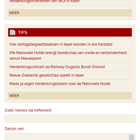
herdenkingsmomenten van WOI in kaart
MEER
TIPS
Vier oorlogsbegraafplaatsen in Ieper worden in ere hersteld
91e Nationale Hulde brengt boodschap van vrede en verbondenheid
vanuit Nieuwpoort
Herdenkingsconcert op Railway Dugouts Burial Ground
Nieuw-Zeelands gezelschap speelt in Ieper
Maak je eigen herdenkingsbloem voor de Nationale Hulde
MEER
Zoek nieuws via trefwoord:
Datum van: