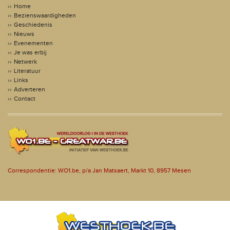
Home
Bezienswaardigheden
Geschiedenis
Nieuws
Evenementen
Je was erbij
Netwerk
Literatuur
Links
Adverteren
Contact
Correspondentie: WO1.be, p/a Jan Matsaert, Markt 10, 8957 Mesen