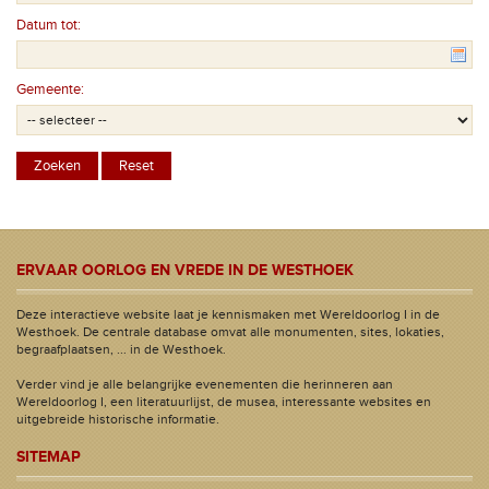
Datum tot:
Gemeente:
ERVAAR OORLOG EN VREDE IN DE WESTHOEK
Deze interactieve website laat je kennismaken met Wereldoorlog I in de
Westhoek. De centrale database omvat alle monumenten, sites, lokaties,
begraafplaatsen, ... in de Westhoek.
Verder vind je alle belangrijke evenementen die herinneren aan
Wereldoorlog I, een literatuurlijst, de musea, interessante websites en
uitgebreide historische informatie.
SITEMAP