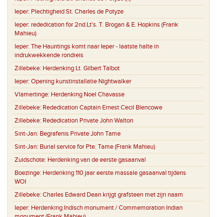
Ieper:
Plechtigheid St. Charles de Potyze
Ieper:
rededication for 2nd.Lt's. T. Brogan & E. Hopkins (Frank
Mahieu)
Ieper:
The Hauntings komt naar Ieper - laatste halte in
indrukwekkende rondreis
Zillebeke:
Herdenking Lt. Gilbert Talbot
Ieper:
Opening kunstinstallatie Nightwalker
Vlamertinge:
Herdenking Noel Chavasse
Zillebeke:
Rededication Captain Ernest Cecil Blencowe
Zillebeke:
Rededication Private John Walton
Sint-Jan:
Begrafenis Private John Tame
Sint-Jan:
Burial service for Pte. Tame (Frank Mahieu)
Zuidschote:
Herdenking van de eerste gasaanval
Boezinge:
Herdenking 110 jaar eerste massale gasaanval tijdens
WOI
Zillebeke:
Charles Edward Dean krijgt grafsteen met zijn naam
Ieper:
Herdenking Indisch monument / Commemoration Indian
monument (Frank Mahieu)