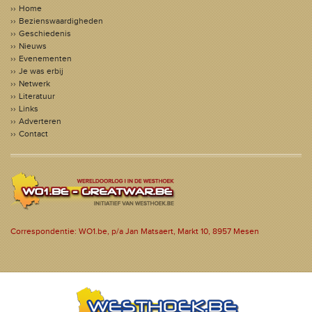
Home
Bezienswaardigheden
Geschiedenis
Nieuws
Evenementen
Je was erbij
Netwerk
Literatuur
Links
Adverteren
Contact
Correspondentie: WO1.be, p/a Jan Matsaert, Markt 10, 8957 Mesen