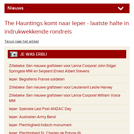
Nieuws
The Hauntings komt naar Ieper - laatste halte in
indrukwekkende rondreis
Terug naar het artikel
JE WAS ERBIJ
Zillebeke:
Een nieuwe grafsteen voor Lance Corporal John Edgar
Springate MM en Serjeant Ernest Albert Stevens
Ieper:
Begrafenis Franse soldaten
Zillebeke:
Een nieuwe grafsteen voor Lieutenant Leslie Harvey
Zillebeke:
Een nieuwe grafsteen voor Lance Corporal William Voice
MM
Ieper:
Speciale Last Post ANZAC Day
Ieper:
Australian Army Band
Ieper:
Plechtigheid Indisch monument
Ieper:
Plechtigheid St. Charles de Potyze (II)