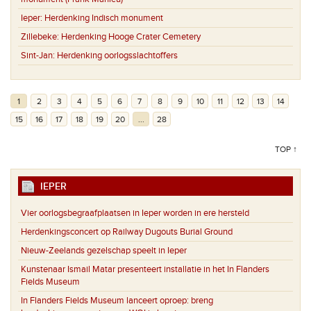
Ieper:
Herdenking Indisch monument
Zillebeke:
Herdenking Hooge Crater Cemetery
Sint-Jan:
Herdenking oorlogsslachtoffers
1
2
3
4
5
6
7
8
9
10
11
12
13
14
15
16
17
18
19
20
...
28
TOP ↑
IEPER
Vier oorlogsbegraafplaatsen in Ieper worden in ere hersteld
Herdenkingsconcert op Railway Dugouts Burial Ground
Nieuw-Zeelands gezelschap speelt in Ieper
Kunstenaar Ismail Matar presenteert installatie in het In Flanders
Fields Museum
In Flanders Fields Museum lanceert oproep: breng