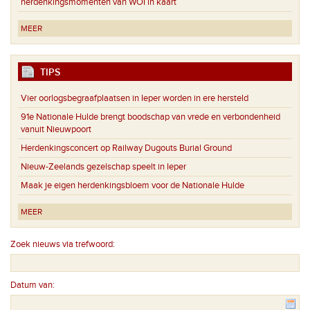
herdenkingsmomenten van WOI in kaart
MEER
TIPS
Vier oorlogsbegraafplaatsen in Ieper worden in ere hersteld
91e Nationale Hulde brengt boodschap van vrede en verbondenheid
vanuit Nieuwpoort
Herdenkingsconcert op Railway Dugouts Burial Ground
Nieuw-Zeelands gezelschap speelt in Ieper
Maak je eigen herdenkingsbloem voor de Nationale Hulde
MEER
Zoek nieuws via trefwoord:
Datum van: