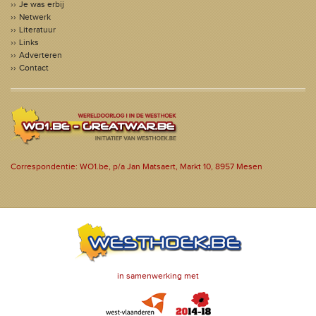
Je was erbij
Netwerk
Literatuur
Links
Adverteren
Contact
Correspondentie: WO1.be, p/a Jan Matsaert, Markt 10, 8957 Mesen
in samenwerking met