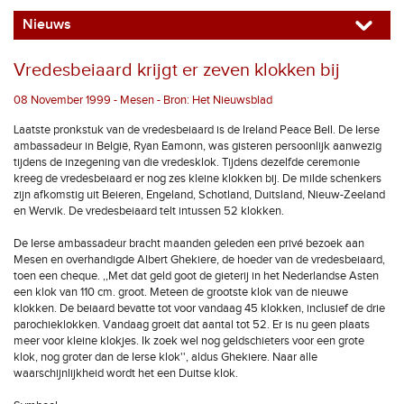
Nieuws
Vredesbeiaard krijgt er zeven klokken bij
08 November 1999 - Mesen - Bron: Het Nieuwsblad
Laatste pronkstuk van de vredesbeiaard is de Ireland Peace Bell. De Ierse
ambassadeur in België, Ryan Eamonn, was gisteren persoonlijk aanwezig
tijdens de inzegening van die vredesklok. Tijdens dezelfde ceremonie
kreeg de vredesbeiaard er nog zes kleine klokken bij. De milde schenkers
zijn afkomstig uit Beieren, Engeland, Schotland, Duitsland, Nieuw-Zeeland
en Wervik. De vredesbeiaard telt intussen 52 klokken.
De Ierse ambassadeur bracht maanden geleden een privé bezoek aan
Mesen en overhandigde Albert Ghekiere, de hoeder van de vredesbeiaard,
toen een cheque. ,,Met dat geld goot de gieterij in het Nederlandse Asten
een klok van 110 cm. groot. Meteen de grootste klok van de nieuwe
klokken. De beiaard bevatte tot voor vandaag 45 klokken, inclusief de drie
parochieklokken. Vandaag groeit dat aantal tot 52. Er is nu geen plaats
meer voor kleine klokjes. Ik zoek wel nog geldschieters voor een grote
klok, nog groter dan de Ierse klok'', aldus Ghekiere. Naar alle
waarschijnlijkheid wordt het een Duitse klok.