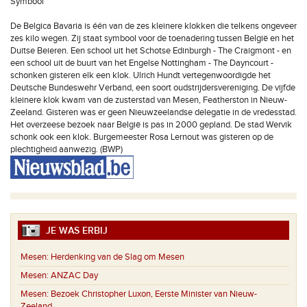
Symbool
De Belgica Bavaria is één van de zes kleinere klokken die telkens ongeveer
zes kilo wegen. Zij staat symbool voor de toenadering tussen België en het
Duitse Beieren. Een school uit het Schotse Edinburgh - The Craigmont - en
een school uit de buurt van het Engelse Nottingham - The Dayncourt -
schonken gisteren elk een klok. Ulrich Hundt vertegenwoordigde het
Deutsche Bundeswehr Verband, een soort oudstrijdersvereniging. De vijfde
kleinere klok kwam van de zusterstad van Mesen, Featherston in Nieuw-
Zeeland. Gisteren was er geen Nieuwzeelandse delegatie in de vredesstad.
Het overzeese bezoek naar België is pas in 2000 gepland. De stad Wervik
schonk ook een klok. Burgemeester Rosa Lernout was gisteren op de
plechtigheid aanwezig. (BWP)
JE WAS ERBIJ
Mesen:
Herdenking van de Slag om Mesen
Mesen:
ANZAC Day
Mesen:
Bezoek Christopher Luxon, Eerste Minister van Nieuw-
Zeeland