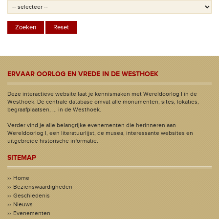
ERVAAR OORLOG EN VREDE IN DE WESTHOEK
Deze interactieve website laat je kennismaken met Wereldoorlog I in de
Westhoek. De centrale database omvat alle monumenten, sites, lokaties,
begraafplaatsen, ... in de Westhoek.
Verder vind je alle belangrijke evenementen die herinneren aan
Wereldoorlog I, een literatuurlijst, de musea, interessante websites en
uitgebreide historische informatie.
SITEMAP
Home
Bezienswaardigheden
Geschiedenis
Nieuws
Evenementen