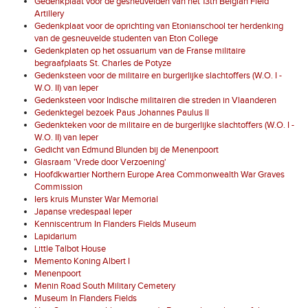
Gedenkplaat voor de gesneuvelden van het 13th Belgian Field
Artillery
Gedenkplaat voor de oprichting van Etonianschool ter herdenking
van de gesneuvelde studenten van Eton College
Gedenkplaten op het ossuarium van de Franse militaire
begraafplaats St. Charles de Potyze
Gedenksteen voor de militaire en burgerlijke slachtoffers (W.O. I -
W.O. II) van Ieper
Gedenksteen voor Indische militairen die streden in Vlaanderen
Gedenktegel bezoek Paus Johannes Paulus II
Gedenkteken voor de militaire en de burgerlijke slachtoffers (W.O. I -
W.O. II) van Ieper
Gedicht van Edmund Blunden bij de Menenpoort
Glasraam 'Vrede door Verzoening'
Hoofdkwartier Northern Europe Area Commonwealth War Graves
Commission
Iers kruis Munster War Memorial
Japanse vredespaal Ieper
Kenniscentrum In Flanders Fields Museum
Lapidarium
Little Talbot House
Memento Koning Albert I
Menenpoort
Menin Road South Military Cemetery
Museum In Flanders Fields