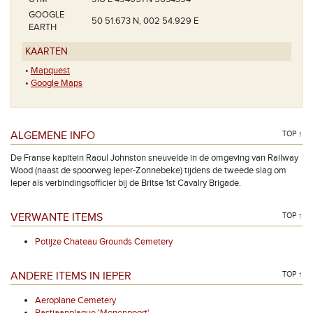
GOOGLE
50 51.673 N, 002 54.929 E
EARTH
KAARTEN
•
Mapquest
•
Google Maps
ALGEMENE INFO
TOP ↑
De Franse kapitein Raoul Johnston sneuvelde in de omgeving van Railway
Wood (naast de spoorweg Ieper-Zonnebeke) tijdens de tweede slag om
Ieper als verbindingsofficier bij de Britse 1st Cavalry Brigade.
VERWANTE ITEMS
TOP ↑
Potijze Chateau Grounds Cemetery
ANDERE ITEMS IN IEPER
TOP ↑
Aeroplane Cemetery
Bastiaanplaque 'Menenpoort'