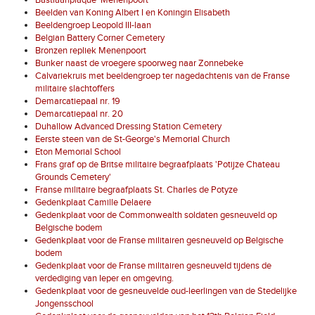
Beelden van Koning Albert I en Koningin Elisabeth
Beeldengroep Leopold III-laan
Belgian Battery Corner Cemetery
Bronzen repliek Menenpoort
Bunker naast de vroegere spoorweg naar Zonnebeke
Calvariekruis met beeldengroep ter nagedachtenis van de Franse
militaire slachtoffers
Demarcatiepaal nr. 19
Demarcatiepaal nr. 20
Duhallow Advanced Dressing Station Cemetery
Eerste steen van de St-George's Memorial Church
Eton Memorial School
Frans graf op de Britse militaire begraafplaats 'Potijze Chateau
Grounds Cemetery'
Franse militaire begraafplaats St. Charles de Potyze
Gedenkplaat Camille Delaere
Gedenkplaat voor de Commonwealth soldaten gesneuveld op
Belgische bodem
Gedenkplaat voor de Franse militairen gesneuveld op Belgische
bodem
Gedenkplaat voor de Franse militairen gesneuveld tijdens de
verdediging van Ieper en omgeving.
Gedenkplaat voor de gesneuvelde oud-leerlingen van de Stedelijke
Jongensschool