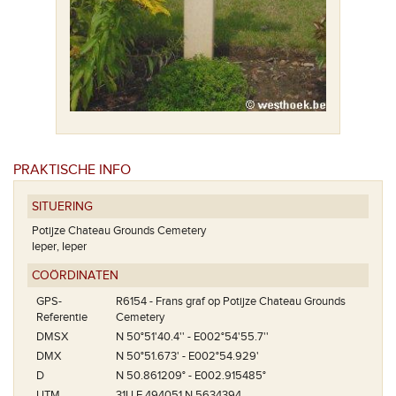
PRAKTISCHE INFO
SITUERING
Potijze Chateau Grounds Cemetery
Ieper, Ieper
COÖRDINATEN
GPS-
R6154 - Frans graf op Potijze Chateau Grounds
Referentie
Cemetery
DMSX
N 50°51'40.4'' - E002°54'55.7''
DMX
N 50°51.673' - E002°54.929'
D
N 50.861209° - E002.915485°
UTM
31U E 494051 N 5634394