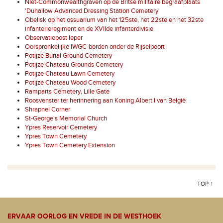
Niet-Commonwealthgraven op de Britse militaire begraafplaats
'Duhallow Advanced Dressing Station Cemetery'
Obelisk op het ossuarium van het 125ste, het 22ste en het 32ste
infanterieregiment en de XVIIde infanterdivisie
Observatiepost Ieper
Oorspronkelijke IWGC-borden onder de Rijselpoort
Potijze Burial Ground Cemetery
Potijze Chateau Grounds Cemetery
Potijze Chateau Lawn Cemetery
Potijze Chateau Wood Cemetery
Ramparts Cemetery, Lille Gate
Roosvenster ter herinnering aan Koning Albert I van België
Shrapnel Corner
St-George's Memorial Church
Ypres Reservoir Cemetery
Ypres Town Cemetery
Ypres Town Cemetery Extension
TOP ↑
ERVAAR OORLOG EN VREDE IN DE WESTHOEK