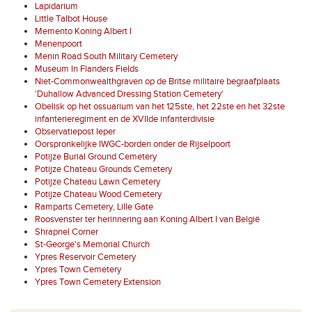
Lapidarium
Little Talbot House
Memento Koning Albert I
Menenpoort
Menin Road South Military Cemetery
Museum In Flanders Fields
Niet-Commonwealthgraven op de Britse militaire begraafplaats
'Duhallow Advanced Dressing Station Cemetery'
Obelisk op het ossuarium van het 125ste, het 22ste en het 32ste
infanterieregiment en de XVIIde infanterdivisie
Observatiepost Ieper
Oorspronkelijke IWGC-borden onder de Rijselpoort
Potijze Burial Ground Cemetery
Potijze Chateau Grounds Cemetery
Potijze Chateau Lawn Cemetery
Potijze Chateau Wood Cemetery
Ramparts Cemetery, Lille Gate
Roosvenster ter herinnering aan Koning Albert I van België
Shrapnel Corner
St-George's Memorial Church
Ypres Reservoir Cemetery
Ypres Town Cemetery
Ypres Town Cemetery Extension