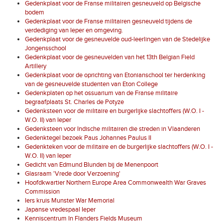
Gedenkplaat voor de Franse militairen gesneuveld op Belgische
bodem
Gedenkplaat voor de Franse militairen gesneuveld tijdens de
verdediging van Ieper en omgeving.
Gedenkplaat voor de gesneuvelde oud-leerlingen van de Stedelijke
Jongensschool
Gedenkplaat voor de gesneuvelden van het 13th Belgian Field
Artillery
Gedenkplaat voor de oprichting van Etonianschool ter herdenking
van de gesneuvelde studenten van Eton College
Gedenkplaten op het ossuarium van de Franse militaire
begraafplaats St. Charles de Potyze
Gedenksteen voor de militaire en burgerlijke slachtoffers (W.O. I -
W.O. II) van Ieper
Gedenksteen voor Indische militairen die streden in Vlaanderen
Gedenktegel bezoek Paus Johannes Paulus II
Gedenkteken voor de militaire en de burgerlijke slachtoffers (W.O. I -
W.O. II) van Ieper
Gedicht van Edmund Blunden bij de Menenpoort
Glasraam 'Vrede door Verzoening'
Hoofdkwartier Northern Europe Area Commonwealth War Graves
Commission
Iers kruis Munster War Memorial
Japanse vredespaal Ieper
Kenniscentrum In Flanders Fields Museum