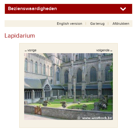
Bezienswaardigheden
English version
Ga terug
Afdrukken
Lapidarium
←vorige
volgende→