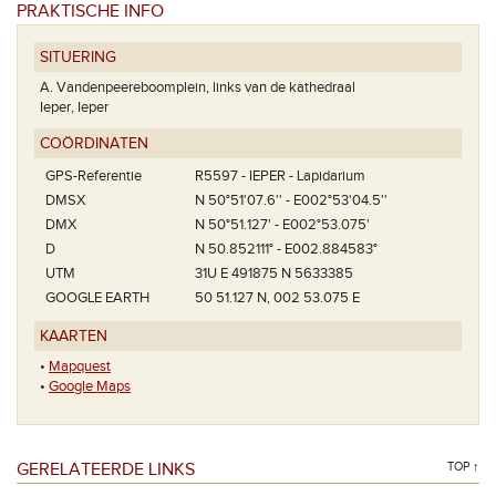
PRAKTISCHE INFO
SITUERING
A. Vandenpeereboomplein, links van de kathedraal
Ieper, Ieper
COÖRDINATEN
GPS-Referentie
R5597 - IEPER - Lapidarium
DMSX
N 50°51'07.6'' - E002°53'04.5''
DMX
N 50°51.127' - E002°53.075'
D
N 50.852111° - E002.884583°
UTM
31U E 491875 N 5633385
GOOGLE EARTH
50 51.127 N, 002 53.075 E
KAARTEN
•
Mapquest
•
Google Maps
GERELATEERDE LINKS
TOP ↑