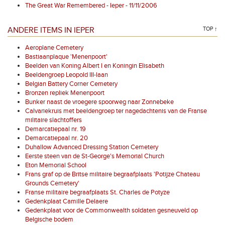
The Great War Remembered - Ieper - 11/11/2006
ANDERE ITEMS IN IEPER
TOP ↑
Aeroplane Cemetery
Bastiaanplaque 'Menenpoort'
Beelden van Koning Albert I en Koningin Elisabeth
Beeldengroep Leopold III-laan
Belgian Battery Corner Cemetery
Bronzen repliek Menenpoort
Bunker naast de vroegere spoorweg naar Zonnebeke
Calvariekruis met beeldengroep ter nagedachtenis van de Franse
militaire slachtoffers
Demarcatiepaal nr. 19
Demarcatiepaal nr. 20
Duhallow Advanced Dressing Station Cemetery
Eerste steen van de St-George's Memorial Church
Eton Memorial School
Frans graf op de Britse militaire begraafplaats 'Potijze Chateau
Grounds Cemetery'
Franse militaire begraafplaats St. Charles de Potyze
Gedenkplaat Camille Delaere
Gedenkplaat voor de Commonwealth soldaten gesneuveld op
Belgische bodem