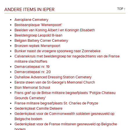
ANDERE ITEMS IN IEPER
TOP ↑
Aeroplane Cemetery
Bastiaanplaque 'Menenpoort'
Beelden van Koning Albert I en Koningin Elisabeth
Beeldengroep Leopold III-laan
Belgian Battery Corner Cemetery
Bronzen repliek Menenpoort
Bunker naast de vroegere spoorweg naar Zonnebeke
Calvariekruis met beeldengroep ter nagedachtenis van de Franse
militaire slachtoffers
Demarcatiepaal nr. 19
Demarcatiepaal nr. 20
Duhallow Advanced Dressing Station Cemetery
Eerste steen van de St-George's Memorial Church
Eton Memorial School
Frans graf op de Britse militaire begraafplaats 'Potijze Chateau
Grounds Cemetery'
Franse militaire begraafplaats St. Charles de Potyze
Gedenkplaat Camille Delaere
Gedenkplaat voor de Commonwealth soldaten gesneuveld op
Belgische bodem
Gedenkplaat voor de Franse militairen gesneuveld op Belgische
bodem