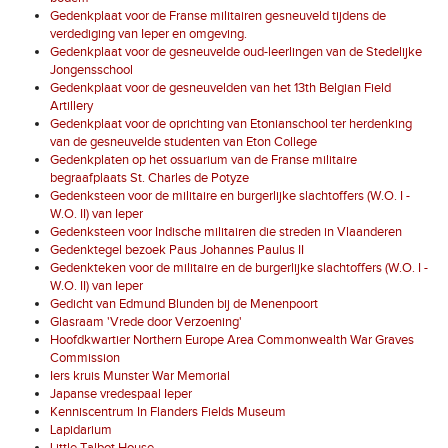
Gedenkplaat voor de Franse militairen gesneuveld tijdens de
verdediging van Ieper en omgeving.
Gedenkplaat voor de gesneuvelde oud-leerlingen van de Stedelijke
Jongensschool
Gedenkplaat voor de gesneuvelden van het 13th Belgian Field
Artillery
Gedenkplaat voor de oprichting van Etonianschool ter herdenking
van de gesneuvelde studenten van Eton College
Gedenkplaten op het ossuarium van de Franse militaire
begraafplaats St. Charles de Potyze
Gedenksteen voor de militaire en burgerlijke slachtoffers (W.O. I -
W.O. II) van Ieper
Gedenksteen voor Indische militairen die streden in Vlaanderen
Gedenktegel bezoek Paus Johannes Paulus II
Gedenkteken voor de militaire en de burgerlijke slachtoffers (W.O. I -
W.O. II) van Ieper
Gedicht van Edmund Blunden bij de Menenpoort
Glasraam 'Vrede door Verzoening'
Hoofdkwartier Northern Europe Area Commonwealth War Graves
Commission
Iers kruis Munster War Memorial
Japanse vredespaal Ieper
Kenniscentrum In Flanders Fields Museum
Lapidarium