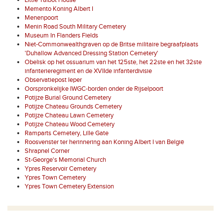
Little Talbot House
Memento Koning Albert I
Menenpoort
Menin Road South Military Cemetery
Museum In Flanders Fields
Niet-Commonwealthgraven op de Britse militaire begraafplaats
'Duhallow Advanced Dressing Station Cemetery'
Obelisk op het ossuarium van het 125ste, het 22ste en het 32ste
infanterieregiment en de XVIIde infanterdivisie
Observatiepost Ieper
Oorspronkelijke IWGC-borden onder de Rijselpoort
Potijze Burial Ground Cemetery
Potijze Chateau Grounds Cemetery
Potijze Chateau Lawn Cemetery
Potijze Chateau Wood Cemetery
Ramparts Cemetery, Lille Gate
Roosvenster ter herinnering aan Koning Albert I van België
Shrapnel Corner
St-George's Memorial Church
Ypres Reservoir Cemetery
Ypres Town Cemetery
Ypres Town Cemetery Extension