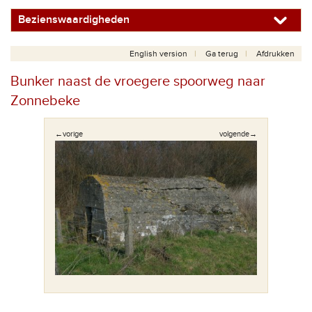
Bezienswaardigheden
English version
Ga terug
Afdrukken
Bunker naast de vroegere spoorweg naar
Zonnebeke
←vorige
volgende→