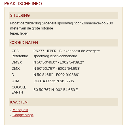
PRAKTISCHE INFO
SITUERING
Naast de zuiderring (vroegere spoorweg naar Zonnebeke) op 200
meter van de grote rotonde
Ieper, Ieper
COÖRDINATEN
GPS-
R6277 - IEPER - Bunker naast de vroegere
Referentie
spoorweg Ieper-Zonnebeke
DMSX
N 50°50'46.0'' - E002°54'39.2''
DMX
N 50°50.767' - E002°54.653'
D
N 50.846111° - E002.910889°
UTM
31U E 493726 N 5632715
GOOGLE
50 50.767 N, 002 54.653 E
EARTH
KAARTEN
•
Mapquest
•
Google Maps