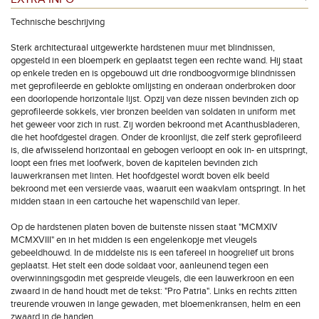
Technische beschrijving
Sterk architecturaal uitgewerkte hardstenen muur met blindnissen,
opgesteld in een bloemperk en geplaatst tegen een rechte wand. Hij staat
op enkele treden en is opgebouwd uit drie rondboogvormige blindnissen
met geprofileerde en geblokte omlijsting en onderaan onderbroken door
een doorlopende horizontale lijst. Opzij van deze nissen bevinden zich op
geprofileerde sokkels, vier bronzen beelden van soldaten in uniform met
het geweer voor zich in rust. Zij worden bekroond met Acanthusbladeren,
die het hoofdgestel dragen. Onder de kroonlijst, die zelf sterk geprofileerd
is, die afwisselend horizontaal en gebogen verloopt en ook in- en uitspringt,
loopt een fries met loofwerk, boven de kapitelen bevinden zich
lauwerkransen met linten. Het hoofdgestel wordt boven elk beeld
bekroond met een versierde vaas, waaruit een waakvlam ontspringt. In het
midden staan in een cartouche het wapenschild van Ieper.
Op de hardstenen platen boven de buitenste nissen staat "MCMXIV
MCMXVIII" en in het midden is een engelenkopje met vleugels
gebeeldhouwd. In de middelste nis is een tafereel in hoogreliëf uit brons
geplaatst. Het stelt een dode soldaat voor, aanleunend tegen een
overwinningsgodin met gespreide vleugels, die een lauwerkroon en een
zwaard in de hand houdt met de tekst: "Pro Patria". Links en rechts zitten
treurende vrouwen in lange gewaden, met bloemenkransen, helm en een
zwaard in de handen.