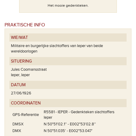
Het mooie gedenkteken.
PRAKTISCHE INFO
WIE/WAT
Het mid
Militaire en burgerlijke slachtoffers van Ieper van beide
wereldoorlogen
daten.
SITUERING
Jules Coomansstraat
Ieper, Ieper
DATUM
27/06/1926
COÖRDINATEN
R5581 - IEPER - Gedenkteken slachtoffers
GPS-Referentie
Ieper
DMSX
N 50°51'02.1'' - E002°53'02.8''
DMX
N 50°51.035' - E002°53.047'