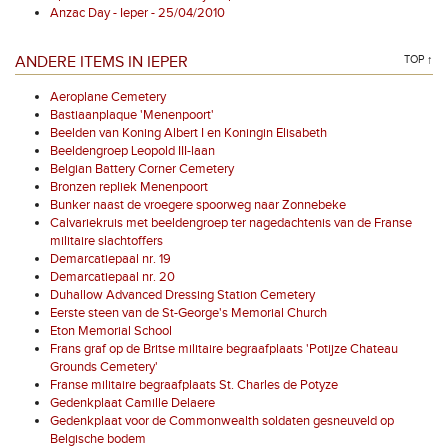
Anzac Day - Ieper - 25/04/2010
ANDERE ITEMS IN IEPER
TOP ↑
Aeroplane Cemetery
Bastiaanplaque 'Menenpoort'
Beelden van Koning Albert I en Koningin Elisabeth
Beeldengroep Leopold III-laan
Belgian Battery Corner Cemetery
Bronzen repliek Menenpoort
Bunker naast de vroegere spoorweg naar Zonnebeke
Calvariekruis met beeldengroep ter nagedachtenis van de Franse
militaire slachtoffers
Demarcatiepaal nr. 19
Demarcatiepaal nr. 20
Duhallow Advanced Dressing Station Cemetery
Eerste steen van de St-George's Memorial Church
Eton Memorial School
Frans graf op de Britse militaire begraafplaats 'Potijze Chateau
Grounds Cemetery'
Franse militaire begraafplaats St. Charles de Potyze
Gedenkplaat Camille Delaere
Gedenkplaat voor de Commonwealth soldaten gesneuveld op
Belgische bodem