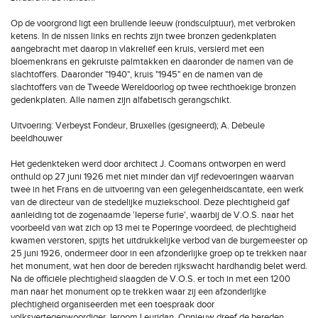
Op de voorgrond ligt een brullende leeuw (rondsculptuur), met verbroken
ketens. In de nissen links en rechts zijn twee bronzen gedenkplaten
aangebracht met daarop in vlakreliëf een kruis, versierd met een
bloemenkrans en gekruiste palmtakken en daaronder de namen van de
slachtoffers. Daaronder "1940", kruis "1945" en de namen van de
slachtoffers van de Tweede Wereldoorlog op twee rechthoekige bronzen
gedenkplaten. Alle namen zijn alfabetisch gerangschikt.
Uitvoering: Verbeyst Fondeur, Bruxelles (gesigneerd); A. Debeule
beeldhouwer
Het gedenkteken werd door architect J. Coomans ontworpen en werd
onthuld op 27 juni 1926 met niet minder dan vijf redevoeringen waarvan
twee in het Frans en de uitvoering van een gelegenheidscantate, een werk
van de directeur van de stedelijke muziekschool. Deze plechtigheid gaf
aanleiding tot de zogenaamde 'Ieperse furie', waarbij de V.O.S. naar het
voorbeeld van wat zich op 13 mei te Poperinge voordeed, de plechtigheid
kwamen verstoren, spijts het uitdrukkelijke verbod van de burgemeester op
25 juni 1926, ondermeer door in een afzonderlijke groep op te trekken naar
het monument, wat hen door de bereden rijkswacht hardhandig belet werd.
Na de officiële plechtigheid slaagden de V.O.S. er toch in met een 1200
man naar het monument op te trekken waar zij een afzonderlijke
plechtigheid organiseerden met een toespraak door
volksvertegenwoordiger Jeroom Leuridan. Opnieuw dreef de bereden