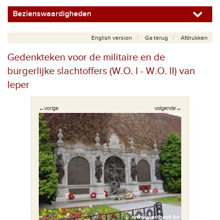
Bezienswaardigheden
English version
Ga terug
Afdrukken
Gedenkteken voor de militaire en de
burgerlijke slachtoffers (W.O. I - W.O. II) van
Ieper
←vorige
volgende→