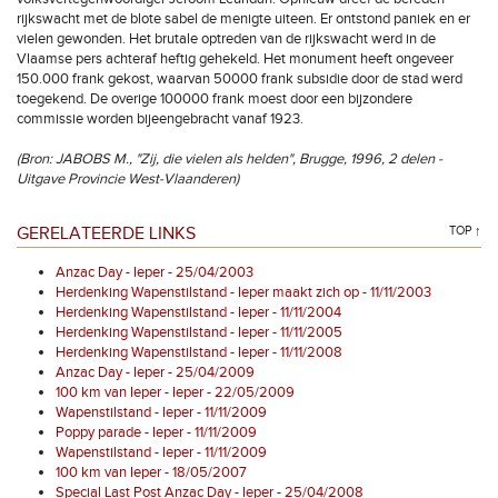
rijkswacht met de blote sabel de menigte uiteen. Er ontstond paniek en er
vielen gewonden. Het brutale optreden van de rijkswacht werd in de
Vlaamse pers achteraf heftig gehekeld. Het monument heeft ongeveer
150.000 frank gekost, waarvan 50000 frank subsidie door de stad werd
toegekend. De overige 100000 frank moest door een bijzondere
commissie worden bijeengebracht vanaf 1923.
(Bron: JABOBS M., "Zij, die vielen als helden", Brugge, 1996, 2 delen -
Uitgave Provincie West-Vlaanderen)
GERELATEERDE LINKS
TOP ↑
Anzac Day - Ieper - 25/04/2003
Herdenking Wapenstilstand - Ieper maakt zich op - 11/11/2003
Herdenking Wapenstilstand - Ieper - 11/11/2004
Herdenking Wapenstilstand - Ieper - 11/11/2005
Herdenking Wapenstilstand - Ieper - 11/11/2008
Anzac Day - Ieper - 25/04/2009
100 km van Ieper - Ieper - 22/05/2009
Wapenstilstand - Ieper - 11/11/2009
Poppy parade - Ieper - 11/11/2009
Wapenstilstand - Ieper - 11/11/2009
100 km van Ieper - 18/05/2007
Special Last Post Anzac Day - Ieper - 25/04/2008