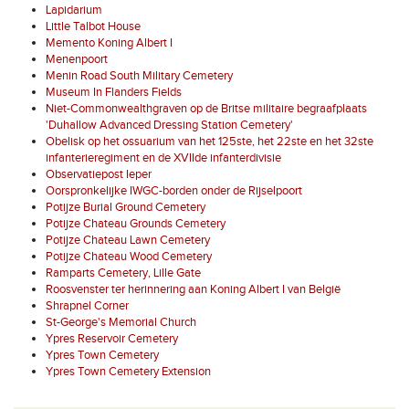
Lapidarium
Little Talbot House
Memento Koning Albert I
Menenpoort
Menin Road South Military Cemetery
Museum In Flanders Fields
Niet-Commonwealthgraven op de Britse militaire begraafplaats
'Duhallow Advanced Dressing Station Cemetery'
Obelisk op het ossuarium van het 125ste, het 22ste en het 32ste
infanterieregiment en de XVIIde infanterdivisie
Observatiepost Ieper
Oorspronkelijke IWGC-borden onder de Rijselpoort
Potijze Burial Ground Cemetery
Potijze Chateau Grounds Cemetery
Potijze Chateau Lawn Cemetery
Potijze Chateau Wood Cemetery
Ramparts Cemetery, Lille Gate
Roosvenster ter herinnering aan Koning Albert I van België
Shrapnel Corner
St-George's Memorial Church
Ypres Reservoir Cemetery
Ypres Town Cemetery
Ypres Town Cemetery Extension