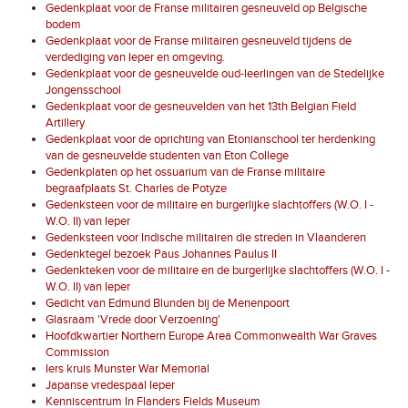
Gedenkplaat voor de Franse militairen gesneuveld op Belgische
bodem
Gedenkplaat voor de Franse militairen gesneuveld tijdens de
verdediging van Ieper en omgeving.
Gedenkplaat voor de gesneuvelde oud-leerlingen van de Stedelijke
Jongensschool
Gedenkplaat voor de gesneuvelden van het 13th Belgian Field
Artillery
Gedenkplaat voor de oprichting van Etonianschool ter herdenking
van de gesneuvelde studenten van Eton College
Gedenkplaten op het ossuarium van de Franse militaire
begraafplaats St. Charles de Potyze
Gedenksteen voor de militaire en burgerlijke slachtoffers (W.O. I -
W.O. II) van Ieper
Gedenksteen voor Indische militairen die streden in Vlaanderen
Gedenktegel bezoek Paus Johannes Paulus II
Gedenkteken voor de militaire en de burgerlijke slachtoffers (W.O. I -
W.O. II) van Ieper
Gedicht van Edmund Blunden bij de Menenpoort
Glasraam 'Vrede door Verzoening'
Hoofdkwartier Northern Europe Area Commonwealth War Graves
Commission
Iers kruis Munster War Memorial
Japanse vredespaal Ieper
Kenniscentrum In Flanders Fields Museum