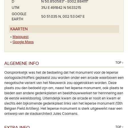
D
N 50.850583° - E002.884111°
UTM
31U E 491842 N 5633215
GOOGLE
50 51.035 N, 002 53.047 E
EARTH
KAARTEN
•
Mapquest
•
Google Maps
ALGEMENE INFO
TOP ↑
Oorspronkelijk was het de bedoeling dat het monument voor de Ieperse
oorlogsslachtoffers geplaatst zou worden onder een arcade waarboven een
neogotische variant van het Nieuwerck zou opgetrokken worden. Deze
plaats zou dan bedoeld zijn om, naast het Ieperse monument, ook plaats te
bieden aan andere gedenkplaten en beeldhouwwerken ter herinnering aan
de eerste wereldoorlog. Uiteindelijk kwam de arcade er nooit en kwam er
slechts één bijkomende gedenkplaat links van het Ieperse monument (13th
Belgian Field Artillery). Het Ieperse monument is sterk uitgewerkt naar een
ontwerp van de stadsarchitect Jules Coomans.
EXTRA INFO
TOP ↑