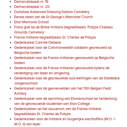
Demarcatiepaal nr. 19
Demarcatiepaal nr. 20
Duhallow Advanced Dressing Station Cemetery
Eerste steen van de St-George's Memorial Church
Eton Memorial School
Frans graf op de Britse militaire begraafplaats 'Potijze Chateau
Grounds Cemetery'
Franse militaire begraafplaats St. Charles de Potyze
Gedenkplaat Camille Delaere
Gedenkplaat voor de Commonwealth soldaten gesneuveld op
Belgische bodem
Gedenkplaat voor de Franse militairen gesneuveld op Belgische
bodem
Gedenkplaat voor de Franse militairen gesneuveld tijdens de
verdediging van Ieper en omgeving.
Gedenkplaat voor de gesneuvelde oud-leerlingen van de Stedelijke
Jongensschool
Gedenkplaat voor de gesneuvelden van het 13th Belgian Field
Artillery
Gedenkplaat voor de oprichting van Etonianschool ter herdenking
van de gesneuvelde studenten van Eton College
Gedenkplaten op het ossuarium van de Franse militaire
begraafplaats St. Charles de Potyze
Gedenksteen voor de militaire en burgerlijke slachtoffers (W.O. I -
W.O. II) van Ieper