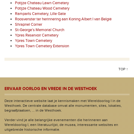
Potijze Chateau Lawn Cemetery
Potijze Chateau Wood Cemetery
Ramparts Cemetery, Lille Gate
Roosvenster ter herinnering aan Koning Albert I van België
Shrapnel Corner
St-George's Memorial Church
Ypres Reservoir Cemetery
Ypres Town Cemetery
Ypres Town Cemetery Extension
TOP ↑
ERVAAR OORLOG EN VREDE IN DE WESTHOEK
Deze interactieve website laat je kennismaken met Wereldoorlog I in de
Westhoek. De centrale database omvat alle monumenten, sites, lokaties,
begraafplaatsen, ... in de Westhoek.
Verder vind je alle belangrijke evenementen die herinneren aan
Wereldoorlog I, een literatuurlijst, de musea, interessante websites en
uitgebreide historische informatie.