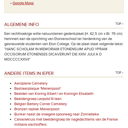
•
Google Maps
ALGEMENE INFO
TOP ↑
Een rechthoekige witte natuurstenen gedenkplaat (H. 42,5 cm x Br. 76 cm)
herinnert aan de oprichting van Etonianschool ter herdenking van de
gesneuvelde studenten van Eton College. Op de plaat staat volgende tekst:
"HANC SCHOLAM IN MEMORIAM ETONENSUIM APUD YPRAM
OCCISORUM ETONENSES DICAVERUNT DIE XXIV JULII A D
MDCCCCXXVII"
ANDERE ITEMS IN IEPER
TOP ↑
Aeroplane Cemetery
Bastiaanplaque 'Menenpoort'
Beelden van Koning Albert I en Koningin Elisabeth
Beeldengroep Leopold III-laan
Belgian Battery Corner Cemetery
Bronzen repliek Menenpoort
Bunker naast de vroegere spoorweg naar Zonnebeke
Calvariekruis met beeldengroep ter nagedachtenis van de Franse
militaire slachtoffers