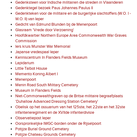
Gedenksteen voor Indische militairen die streden in Vlaanderen
Gedenktegel bezoek Paus Johannes Paulus II
Gedenkteken voor de militaire en de burgerlijke slachtoffers (W.O. I -
W.O. II) van Ieper
Gedicht van Edmund Blunden bij de Menenpoort
Glasraam 'Vrede door Verzoening'
Hoofdkwartier Northern Europe Area Commonwealth War Graves
Commission
Iers kruis Munster War Memorial
Japanse vredespaal Ieper
Kenniscentrum In Flanders Fields Museum
Lapidarium
Little Talbot House
Memento Koning Albert I
Menenpoort
Menin Road South Military Cemetery
Museum In Flanders Fields
Niet-Commonwealthgraven op de Britse militaire begraafplaats
'Duhallow Advanced Dressing Station Cemetery'
Obelisk op het ossuarium van het 125ste, het 22ste en het 32ste
infanterieregiment en de XVIIde infanterdivisie
Observatiepost Ieper
Oorspronkelijke IWGC-borden onder de Rijselpoort
Potijze Burial Ground Cemetery
Potijze Chateau Grounds Cemetery