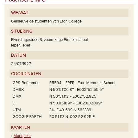
PRAKTISCHE INFO
WIE/WAT
Gesneuvelde studenten van Eton College
SITUERING
Elverdingestraat 3, voormalige Etonianschool
Ieper, Ieper
DATUM
24/07/1927
COÖRDINATEN
GPS-Referentie
R5594 - IEPER - Eton Memorial School
DMSX
N 50°51'06.8'' - E002°52'55.5''
DMX
N 50°51.113' - E002°52.925'
D
N 50.851891° - E002.882089°
UTM
31U E 491699 N 5633361
GOOGLE EARTH
50 51.113 N, 002 52.925 E
KAARTEN
•
Mapquest