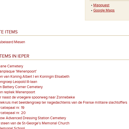
•
Mapquest
•
Google Maps
E ITEMS
sbeiaard Mesen
TEMS IN IEPER
lane Cemetery
aanplaque 'Menenpoort'
n van Koning Albert I en Koningin Elisabeth
ngroep Leopold III-laan
n Battery Corner Cemetery
en repliek Menenpoort
r naast de vroegere spoorweg naar Zonnebeke
iekruis met beeldengroep ter nagedachtenis van de Franse militaire slachtoffers
atiepaal nr. 19
atiepaal nr. 20
low Advanced Dressing Station Cemetery
 steen van de St-George's Memorial Church
Memorial School