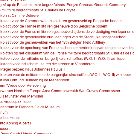
graf op de Britse militaire begraafplaats 'Potijze Chateau Grounds Cemetery'
 militaire begraafplaats St. Charles de Potyze
kplaat Camille Delaere
kplaat voor de Commonwealth soldaten gesneuveld op Belgische bodem
plaat voor de Franse militairen gesneuveld op Belgische bodem
plaat voor de Franse militairen gesneuveld tijdens de verdediging van Ieper en
plaat voor de gesneuvelde oud-leerlingen van de Stedelijke Jongensschool
plaat voor de gesneuvelden van het 13th Belgian Field Artillery
plaat voor de oprichting van Etonianschool ter herdenking van de gesneuvelde 
platen op het ossuarium van de Franse militaire begraafplaats St. Charles de P
steen voor de militaire en burgerlijke slachtoffers (W.O. I - W.O. II) van Ieper
steen voor Indische militairen die streden in Vlaanderen
ktegel bezoek Paus Johannes Paulus II
teken voor de militaire en de burgerlijke slachtoffers (W.O. I - W.O. II) van Ieper
ht van Edmund Blunden bij de Menenpoort
am 'Vrede door Verzoening'
kwartier Northern Europe Area Commonwealth War Graves Commission
ruis Munster War Memorial
e vredespaal Ieper
scentrum In Flanders Fields Museum
arium
 Talbot House
to Koning Albert I
poort