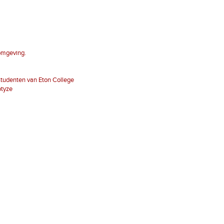
 omgeving.
studenten van Eton College
otyze