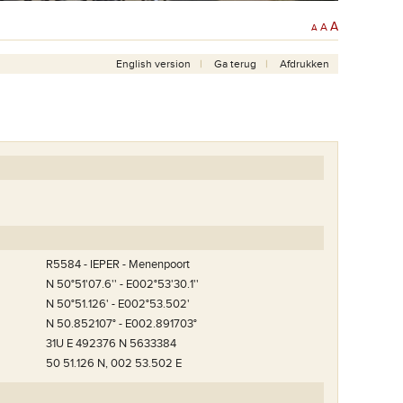
A
A
A
English version
Ga terug
Afdrukken
R5584 - IEPER - Menenpoort
N 50°51'07.6'' - E002°53'30.1''
N 50°51.126' - E002°53.502'
1985 en zegende er ook
N 50.852107° - E002.891703°
se Vredesbeiaard.
31U E 492376 N 5633384
50 51.126 N, 002 53.502 E
De tegel op de plaats waar Paus Johannes Paulus II bad.