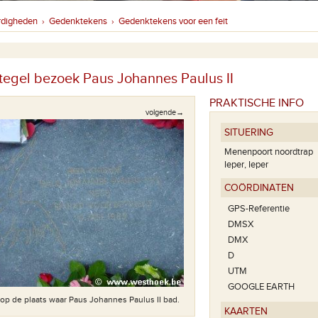
rdigheden
Gedenktekens
Gedenktekens voor een feit
›
›
egel bezoek Paus Johannes Paulus II
PRAKTISCHE INFO
volgende→
SITUERING
Menenpoort noordtrap
Ieper, Ieper
COÖRDINATEN
GPS-Referentie
DMSX
DMX
De Paus bezocht Ieper op 17 mei 
D
de eerste klok van de Mesen
UTM
GOOGLE EARTH
 op de plaats waar Paus Johannes Paulus II bad.
KAARTEN