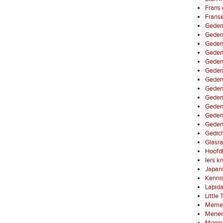
Frans 
Franse
Geden
Geden
Gedenk
Gedenk
Gedenk
Gedenk
Gedenk
Gedenk
Gedenk
Gedenk
Geden
Gedenk
Gedic
Glasra
Hoofd
Iers k
Japans
Kenni
Lapid
Little
Memen
Menen