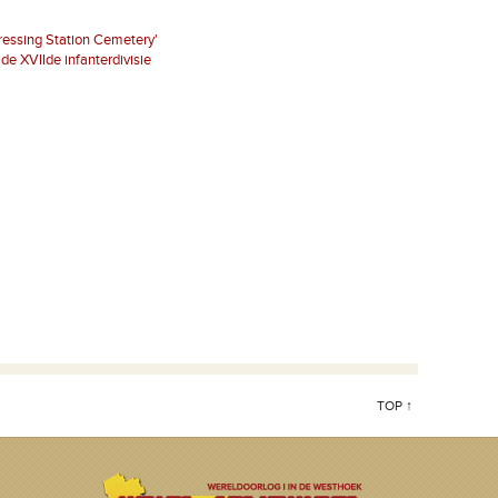
ressing Station Cemetery'
de XVIIde infanterdivisie
TOP ↑