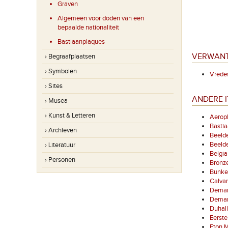
Graven
Algemeen voor doden van een
bepaalde nationaliteit
Bastiaanplaques
VERWANT
› Begraafplaatsen
› Symbolen
Vrede
› Sites
ANDERE I
› Musea
› Kunst & Letteren
Aerop
Basti
› Archieven
Beelde
Beelde
› Literatuur
Belgia
› Personen
Bronz
Bunke
Calvar
Demarc
Demarc
Duhal
Eerste
Eton 