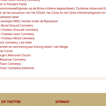
 Road South Military Cemetery
 In Flanders Fields
ommonwealthgraven op de Britse militaire begraafplaats 'Duhallow Advanced D
k op het ossuarium van het 125ste, het 22ste en het 32ste infanterieregiment en 
atiepost Ieper
onkelijke IWGC-borden onder de Rijselpoort
e Burial Ground Cemetery
ze Chateau Grounds Cemetery
ze Chateau Lawn Cemetery
ze Chateau Wood Cemetery
ts Cemetery, Lille Gate
nster ter herinnering aan Koning Albert I van België
nel Corner
orge's Memorial Church
 Reservoir Cemetery
 Town Cemetery
 Town Cemetery Extension
 OP TWITTER
SITEMAP