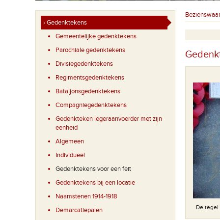
Bezienswaa
› Gedenktekens
Gemeentelijke gedenktekens
Parochiale gedenktekens
Gedenkt
Divisiegedenktekens
Regimentsgedenktekens
Bataljonsgedenktekens
Compagniegedenktekens
Gedenkteken legeraanvoerder met zijn
eenheid
Algemeen
Individueel
Gedenktekens voor een feit
De Paus bezocht Ieper op 17 mei 1985 en zegende er ook
de eerste klok van de Mesense Vredesbeiaard.
Gedenktekens bij een locatie
Naamstenen 1914-1918
De tegel
Demarcatiepalen