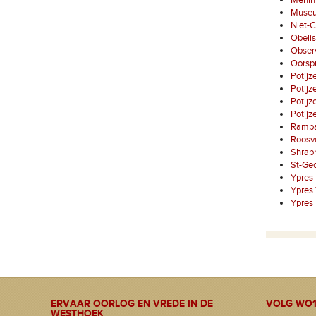
Menin
Museum
Niet-C
Obelis
Observ
Oorspr
Potijz
Potij
Potij
Potij
Rampar
Roosve
Shrap
St-Ge
Ypres
Ypres
Ypres
ERVAAR OORLOG EN VREDE IN DE
VOLG WO1
WESTHOEK