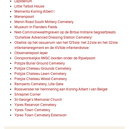
Lapidarium
Little Talbot House
Memento Koning Albert I
Menenpoort
Menin Road South Military Cemetery
Museum In Flanders Fields
Niet-Commonwealthgraven op de Britse militaire begraafplaats
'Duhallow Advanced Dressing Station Cemetery'
Obelisk op het ossuarium van het 125ste, het 22ste en het 32ste
infanterieregiment en de XVIIde infanterdivisie
Observatiepost Ieper
Oorspronkelijke IWGC-borden onder de Rijselpoort
Potijze Burial Ground Cemetery
Potijze Chateau Grounds Cemetery
Potijze Chateau Lawn Cemetery
Potijze Chateau Wood Cemetery
Ramparts Cemetery, Lille Gate
Roosvenster ter herinnering aan Koning Albert I van België
Shrapnel Corner
St-George's Memorial Church
Ypres Reservoir Cemetery
Ypres Town Cemetery
Ypres Town Cemetery Extension