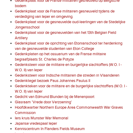
Gedenkplaat voor de Franse militairen gesneuveld op Belgische
bodem
Gedenkplaat voor de Franse militairen gesneuveld tijdens de
verdediging van Ieper en omgeving.
Gedenkplaat voor de gesneuvelde oud-leerlingen van de Stedelijke
Jongensschool
Gedenkplaat voor de gesneuvelden van het 13th Belgian Field
Artillery
Gedenkplaat voor de oprichting van Etonianschool ter herdenking
van de gesneuvelde studenten van Eton College
Gedenkplaten op het ossuarium van de Franse militaire
begraafplaats St. Charles de Potyze
Gedenksteen voor de militaire en burgerlijke slachtoffers (W.O. I -
W.O. II) van Ieper
Gedenksteen voor Indische militairen die streden in Vlaanderen
Gedenktegel bezoek Paus Johannes Paulus II
Gedenkteken voor de militaire en de burgerlijke slachtoffers (W.O. I -
W.O. II) van Ieper
Gedicht van Edmund Blunden bij de Menenpoort
Glasraam 'Vrede door Verzoening'
Hoofdkwartier Northern Europe Area Commonwealth War Graves
Commission
Iers kruis Munster War Memorial
Japanse vredespaal Ieper
Kenniscentrum In Flanders Fields Museum