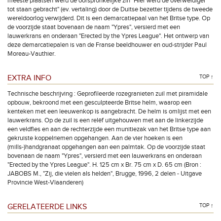
meeste plaatsen werd de oorspronkelijke zin "Hier werd de overweldiger
tot staan gebracht" (ev. vertaling) door de Duitse bezetter tijdens de tweede
wereldoorlog verwijderd. Dit is een demarcatiepaal van het Britse type. Op
de voorzijde staat bovenaan de naam "Ypres", versierd met een
lauwerkrans en onderaan "Erected by the Ypres League". Het ontwerp van
deze demarcatiepalen is van de Franse beeldhouwer en oud-strijder Paul
Moreau-Vauthier.
EXTRA INFO
TOP ↑
Technische beschrijving : Geprofileerde rozegranieten zuil met piramidale
opbouw, bekroond met een gesculpteerde Britse helm, waarop een
kenteken met een leeuwenkop is aangebracht. De helm is omlijst met een
lauwerkrans. Op de zuil is een relëf uitgehouwen met aan de linkerzijde
een veldfles en aan de rechterzijde een munitiezak van het Britse type aan
gekruiste koppelriemen opgehangen. Aan de vier hoeken is een
(mills-)handgranaat opgehangen aan een palmtak. Op de voorzijde staat
bovenaan de naam "Ypres", versierd met een lauwerkrans en onderaan
"Erected by the Ypres League". H. 125 cm x Br. 75 cm x D. 65 cm (Bron :
JABOBS M., "Zij, die vielen als helden", Brugge, 1996, 2 delen - Uitgave
Provincie West-Vlaanderen)
GERELATEERDE LINKS
TOP ↑