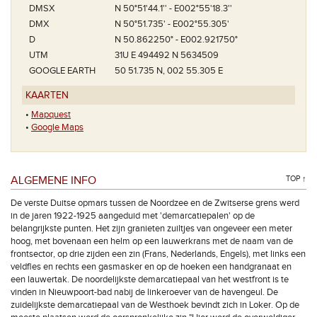
DMSX
N 50°51'44.1'' - E002°55'18.3''
DMX
N 50°51.735' - E002°55.305'
D
N 50.862250° - E002.921750°
UTM
31U E 494492 N 5634509
GOOGLE EARTH
50 51.735 N, 002 55.305 E
KAARTEN
•
Mapquest
•
Google Maps
ALGEMENE INFO
TOP ↑
De verste Duitse opmars tussen de Noordzee en de Zwitserse grens werd
in de jaren 1922-1925 aangeduid met 'demarcatiepalen' op de
belangrijkste punten. Het zijn granieten zuiltjes van ongeveer een meter
hoog, met bovenaan een helm op een lauwerkrans met de naam van de
frontsector, op drie zijden een zin (Frans, Nederlands, Engels), met links een
veldfles en rechts een gasmasker en op de hoeken een handgranaat en
een lauwertak. De noordelijkste demarcatiepaal van het westfront is te
vinden in Nieuwpoort-bad nabij de linkeroever van de havengeul. De
zuidelijkste demarcatiepaal van de Westhoek bevindt zich in Loker. Op de