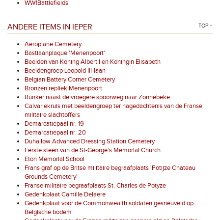
WW1Battlefields
ANDERE ITEMS IN IEPER
TOP ↑
Aeroplane Cemetery
Bastiaanplaque 'Menenpoort'
Beelden van Koning Albert I en Koningin Elisabeth
Beeldengroep Leopold III-laan
Belgian Battery Corner Cemetery
Bronzen repliek Menenpoort
Bunker naast de vroegere spoorweg naar Zonnebeke
Calvariekruis met beeldengroep ter nagedachtenis van de Franse
militaire slachtoffers
Demarcatiepaal nr. 19
Demarcatiepaal nr. 20
Duhallow Advanced Dressing Station Cemetery
Eerste steen van de St-George's Memorial Church
Eton Memorial School
Frans graf op de Britse militaire begraafplaats 'Potijze Chateau
Grounds Cemetery'
Franse militaire begraafplaats St. Charles de Potyze
Gedenkplaat Camille Delaere
Gedenkplaat voor de Commonwealth soldaten gesneuveld op
Belgische bodem