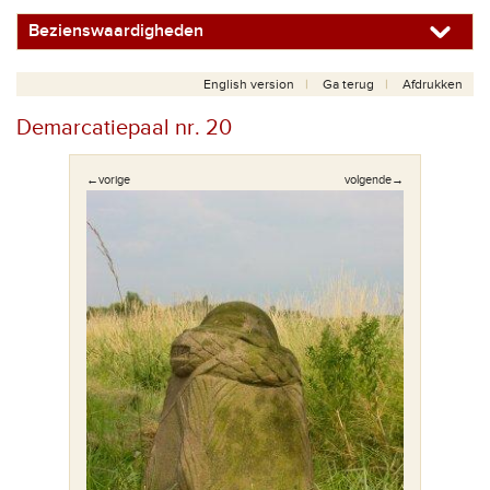
Bezienswaardigheden
English version
Ga terug
Afdrukken
Demarcatiepaal nr. 20
←vorige
volgende→
van deze
Fragmen