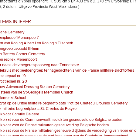
battants d'Ypres opgericht. H. 505 cm x Br. 433 cm x D. 378 cm Uitvoering: I. Fréo
, 2 delen - Uitgave Provincie West-Vlaanderen)
TEMS IN IEPER
lane Cemetery
aanplaque 'Menenpoort'
n van Koning Albert I en Koningin Elisabeth
ngroep Leopold III-laan
n Battery Corner Cemetery
en repliek Menenpoort
r naast de vroegere spoorweg naar Zonnebeke
iekruis met beeldengroep ter nagedachtenis van de Franse militaire slachtoffers
atiepaal nr. 19
atiepaal nr. 20
low Advanced Dressing Station Cemetery
 steen van de St-George's Memorial Church
Memorial School
graf op de Britse militaire begraafplaats 'Potijze Chateau Grounds Cemetery'
 militaire begraafplaats St. Charles de Potyze
kplaat Camille Delaere
kplaat voor de Commonwealth soldaten gesneuveld op Belgische bodem
plaat voor de Franse militairen gesneuveld op Belgische bodem
plaat voor de Franse militairen gesneuveld tijdens de verdediging van Ieper en