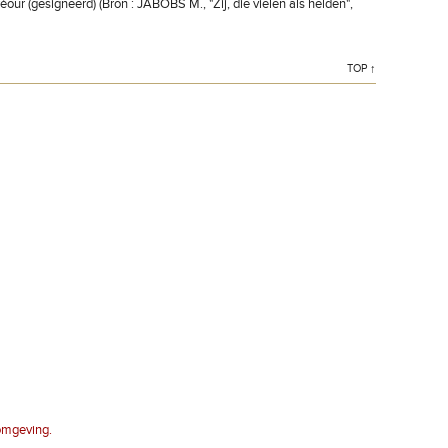
ur (gesigneerd) (Bron : JABOBS M., "Zij, die vielen als helden",
TOP ↑
 omgeving.