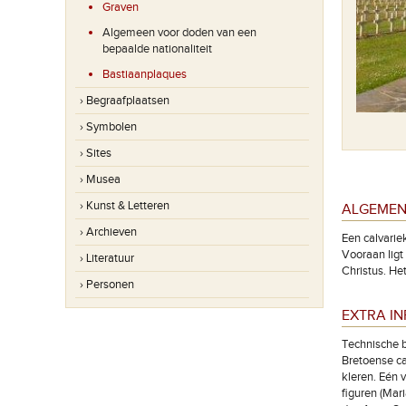
Graven
Algemeen voor doden van een
bepaalde nationaliteit
Bastiaanplaques
› Begraafplaatsen
› Symbolen
› Sites
› Musea
› Kunst & Letteren
ALGEMEN
› Archieven
Een calvarie
Vooraan ligt
› Literatuur
Christus. He
› Personen
EXTRA I
Technische b
Bretoense ca
kleren. Eén 
figuren (Mar