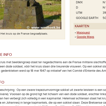
DMX
N 
D
N 
UTM
31
GOOGLE EARTH
50
KAARTEN
•
Mapquest
Het kruis op de Franse begraafplaats.
•
Google Maps
E INFO
kruis met beeldengroep staat ter nagedachtenis aan de Franse militaire slachtoffe
 een dode soldaat, vóór het kruis staan drie treurende vrouwen. Op een sokkel s
t gedenkteken werd op 18 mei 1947 op initiatief van het Comité d'Entente des A
NFO
eschrijving : Op een zware trapeziumvormige sokkel uit zwarte leisteen is een so
lvarie). Vooraan op de grond ligt het lichaam van een dode soldaat, erachter links
van hen verbergt zich volledig in een kapmantel. Helemaal achteraan staat het k
ia en Johannes) in lange kapmantels, die op een sokkel staan. Deze Bretoense cal