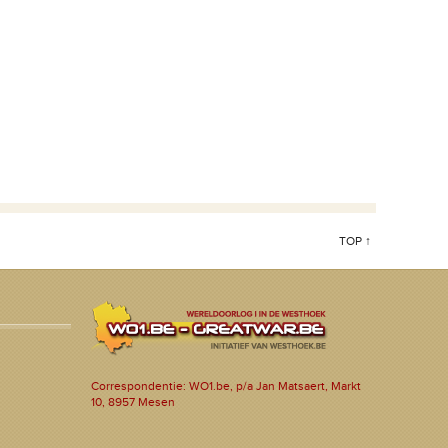
TOP ↑
Correspondentie: WO1.be, p/a Jan Matsaert, Markt
10, 8957 Mesen