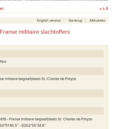
eit
A
A
A
English version
Ga terug
Afdrukken
ranse militaire slachtoffers
ffers
 militaire begraafplaats St.-Charles de Potyze
619 - Franse militaire begraafplaats St. Charles de Potyze
50°51'46.5'' - E002°55'34.8''