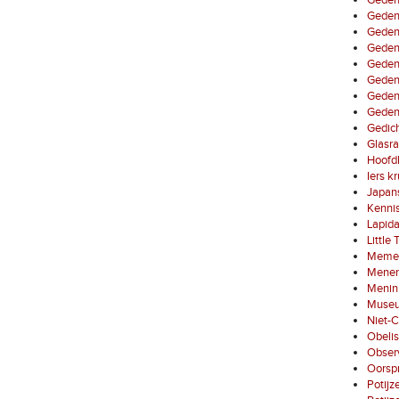
Gedenk
Gedenk
Gedenk
Gedenk
Gedenk
Gedenk
Geden
Gedenk
Gedic
Glasra
Hoofd
Iers k
Japans
Kenni
Lapid
Little
Memen
Menen
Menin
Museum
Niet-C
Obelis
Observ
Oorspr
Potijz