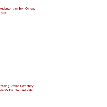
studenten van Eton College
otyze
ressing Station Cemetery'
de XVIIde infanterdivisie