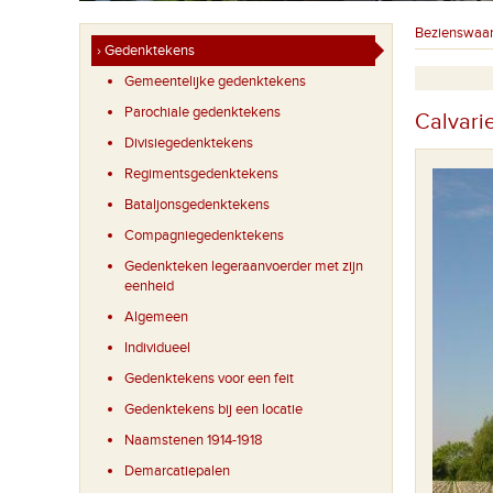
Bezienswaa
› Gedenktekens
Gemeentelijke gedenktekens
Parochiale gedenktekens
Calvari
Divisiegedenktekens
Regimentsgedenktekens
Bataljonsgedenktekens
Compagniegedenktekens
Gedenkteken legeraanvoerder met zijn
eenheid
Algemeen
Individueel
Gedenktekens voor een feit
Gedenktekens bij een locatie
Naamstenen 1914-1918
Demarcatiepalen