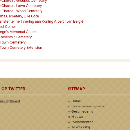
ze Chateau Grounds Cemetery
ze Chateau Lawn Cemetery
ze Chateau Wood Cemetery
ts Cemetery, Lille Gate
nster ter herinnering aan Koning Albert I van België
nel Corner
orge's Memorial Church
 Reservoir Cemetery
 Town Cemetery
 Town Cemetery Extension
 OP TWITTER
SITEMAP
@wo1greatwar
Home
Bezienswaardigheden
Geschiedenis
Nieuws
Evenementen
Je was erbij