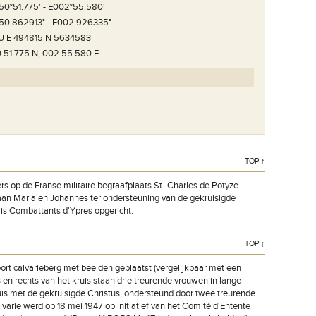
50°51.775' - E002°55.580'
50.862913° - E002.926335°
U E 494815 N 5634583
 51.775 N, 002 55.580 E
TOP ↑
rs op de Franse militaire begraafplaats St.-Charles de Potyze.
taan Maria en Johannes ter ondersteuning van de gekruisigde
mis Combattants d'Ypres opgericht.
TOP ↑
ort calvarieberg met beelden geplaatst (vergelijkbaar met een
 en rechts van het kruis staan drie treurende vrouwen in lange
ruis met de gekruisigde Christus, ondersteund door twee treurende
varie werd op 18 mei 1947 op initiatief van het Comité d'Entente