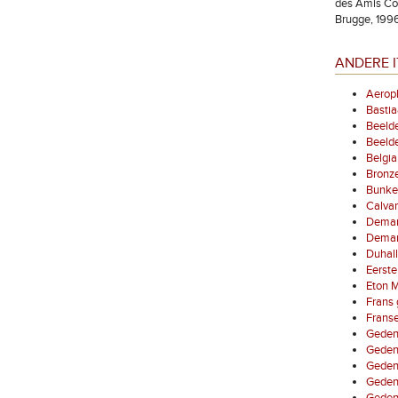
des Amis Com
Brugge, 1996
ANDERE I
Aerop
Basti
Beelde
Beelde
Belgia
Bronz
Bunke
Calvar
Demarc
Demarc
Duhal
Eerste
Eton 
Frans 
Franse
Geden
Geden
Gedenk
Gedenk