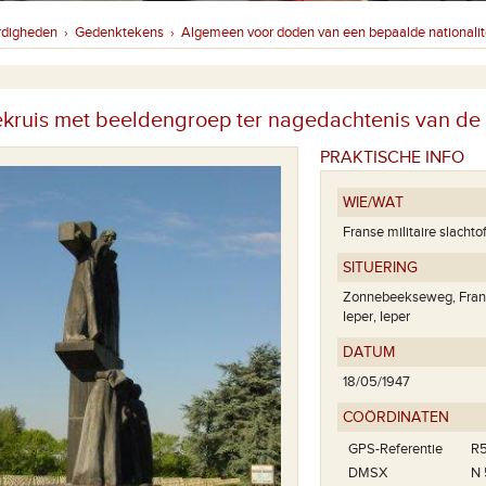
rdigheden
Gedenktekens
Algemeen voor doden van een bepaalde nationalit
›
›
ekruis met beeldengroep ter nagedachtenis van de F
PRAKTISCHE INFO
WIE/WAT
Franse militaire slachto
SITUERING
Zonnebeekseweg, Franse
Ieper, Ieper
DATUM
18/05/1947
COÖRDINATEN
GPS-Referentie
R5
DMSX
N 