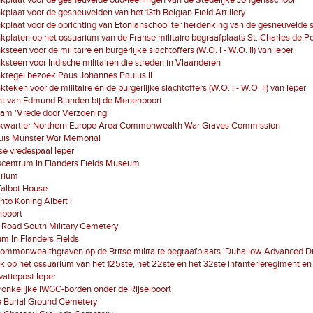
plaat voor de gesneuvelde oud-leerlingen van de Stedelijke Jongensschool
plaat voor de gesneuvelden van het 13th Belgian Field Artillery
plaat voor de oprichting van Etonianschool ter herdenking van de gesneuvelde 
platen op het ossuarium van de Franse militaire begraafplaats St. Charles de P
steen voor de militaire en burgerlijke slachtoffers (W.O. I - W.O. II) van Ieper
steen voor Indische militairen die streden in Vlaanderen
ktegel bezoek Paus Johannes Paulus II
teken voor de militaire en de burgerlijke slachtoffers (W.O. I - W.O. II) van Ieper
ht van Edmund Blunden bij de Menenpoort
am 'Vrede door Verzoening'
kwartier Northern Europe Area Commonwealth War Graves Commission
ruis Munster War Memorial
e vredespaal Ieper
scentrum In Flanders Fields Museum
arium
 Talbot House
to Koning Albert I
poort
 Road South Military Cemetery
 In Flanders Fields
ommonwealthgraven op de Britse militaire begraafplaats 'Duhallow Advanced D
k op het ossuarium van het 125ste, het 22ste en het 32ste infanterieregiment en 
atiepost Ieper
onkelijke IWGC-borden onder de Rijselpoort
e Burial Ground Cemetery