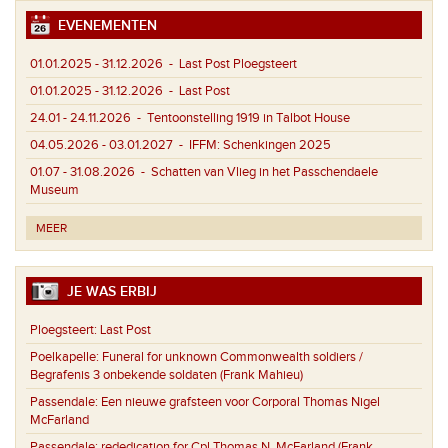
EVENEMENTEN
01.01.2025 - 31.12.2026
- Last Post Ploegsteert
01.01.2025 - 31.12.2026
- Last Post
24.01 - 24.11.2026
- Tentoonstelling 1919 in Talbot House
04.05.2026 - 03.01.2027
- IFFM: Schenkingen 2025
01.07 - 31.08.2026
- Schatten van Vlieg in het Passchendaele
Museum
MEER
JE WAS ERBIJ
Ploegsteert:
Last Post
Poelkapelle:
Funeral for unknown Commonwealth soldiers /
Begrafenis 3 onbekende soldaten (Frank Mahieu)
Passendale:
Een nieuwe grafsteen voor Corporal Thomas Nigel
McFarland
Passendale:
rededication for Cpl Thomas N. McFarland (Frank