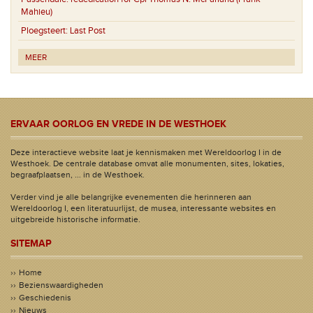
Mahieu)
Ploegsteert:
Last Post
MEER
ERVAAR OORLOG EN VREDE IN DE WESTHOEK
Deze interactieve website laat je kennismaken met Wereldoorlog I in de
Westhoek. De centrale database omvat alle monumenten, sites, lokaties,
begraafplaatsen, ... in de Westhoek.
Verder vind je alle belangrijke evenementen die herinneren aan
Wereldoorlog I, een literatuurlijst, de musea, interessante websites en
uitgebreide historische informatie.
SITEMAP
Home
Bezienswaardigheden
Geschiedenis
Nieuws