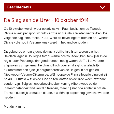
Geschiedenis
De Slag aan de IJzer - 10 oktober 1914
Op 10 oktober werd - weer op advies van Pau - beslist om de Tweede
Divisie alvast per spoor vanuit Zelzate naar Calais te laten vertrekken. De
volgende dag, omstreeks 17 uur, werd dit bevel ingetrokken en de Tweede
Divisie - die nog in Veurne was - werd in het land gehouden.
Dit gebeurde omdat tijdens de nacht Joffre had laten weten dat het
Belgisch leger in Boulogne totaal werkeloos zou toekijken, terwijl er in de
regio Ieper-Poperinge dringend troepen nodig waren. Joffre liet verdere
afspraken aan generaal Ferdinand Foch over en die ging uiteindelijk
akkoord met een tijdelijk hergroeperen van de Belgen in het gebied
Nieuwpoort-Veurne-Diksmuide. Wél hoopte de Franse legerleiding dat zij
na 48 uur rust d.w.z. op de 13de en ten laatste op de 14de weer inzetbaar
zouden zijn. Belgisch opperbevelhebber koning Albert wees op de
lamentabele toestand van zijn troepen, maar hij slaagde er niet in om de
Fransen duidelijk te maken dat deze alléén op papier nog gevechtswaarde
hadden.
Met dank aan :