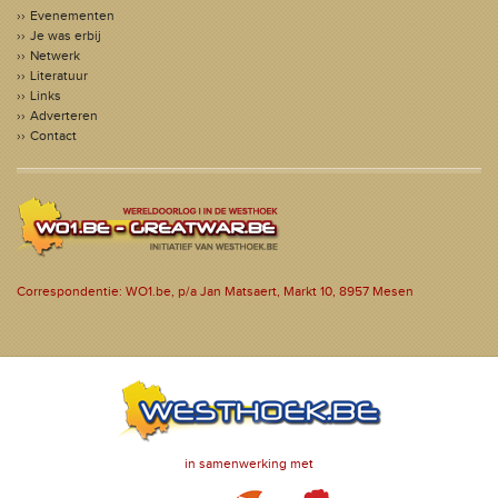
Evenementen
Je was erbij
Netwerk
Literatuur
Links
Adverteren
Contact
Correspondentie: WO1.be, p/a Jan Matsaert, Markt 10, 8957 Mesen
in samenwerking met