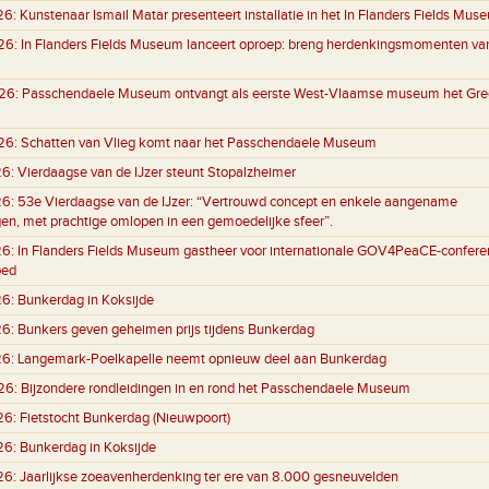
26:
Kunstenaar Ismail Matar presenteert installatie in het In Flanders Fields Mus
26:
In Flanders Fields Museum lanceert oproep: breng herdenkingsmomenten va
26:
Passchendaele Museum ontvangt als eerste West-Vlaamse museum het Gre
26:
Schatten van Vlieg komt naar het Passchendaele Museum
26:
Vierdaagse van de IJzer steunt Stopalzheimer
26:
53e Vierdaagse van de IJzer: “Vertrouwd concept en enkele aangename
gen, met prachtige omlopen in een gemoedelijke sfeer”.
26:
In Flanders Fields Museum gastheer voor internationale GOV4PeaCE-conferen
oed
26:
Bunkerdag in Koksijde
26:
Bunkers geven geheimen prijs tijdens Bunkerdag
26:
Langemark-Poelkapelle neemt opnieuw deel aan Bunkerdag
26:
Bijzondere rondleidingen in en rond het Passchendaele Museum
26:
Fietstocht Bunkerdag (Nieuwpoort)
26:
Bunkerdag in Koksijde
26:
Jaarlijkse zoeavenherdenking ter ere van 8.000 gesneuvelden