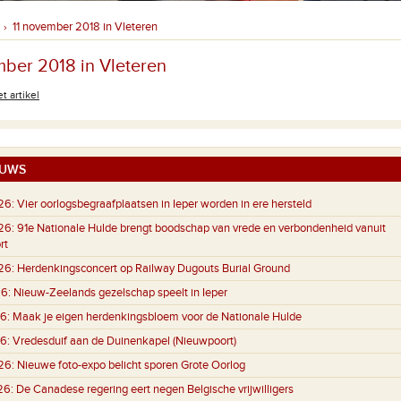
11 november 2018 in Vleteren
›
mber 2018 in Vleteren
t artikel
UWS
26:
Vier oorlogsbegraafplaatsen in Ieper worden in ere hersteld
26:
91e Nationale Hulde brengt boodschap van vrede en verbondenheid vanuit
rt
26:
Herdenkingsconcert op Railway Dugouts Burial Ground
6:
Nieuw-Zeelands gezelschap speelt in Ieper
6:
Maak je eigen herdenkingsbloem voor de Nationale Hulde
6:
Vredesduif aan de Duinenkapel (Nieuwpoort)
26:
Nieuwe foto-expo belicht sporen Grote Oorlog
26:
De Canadese regering eert negen Belgische vrijwilligers