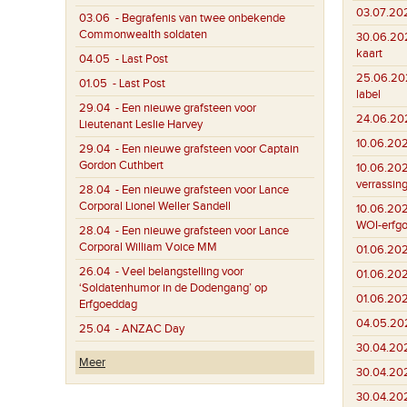
03.07.20
03.06
- Begrafenis van twee onbekende
Commonwealth soldaten
30.06.20
kaart
04.05
- Last Post
25.06.20
01.05
- Last Post
label
29.04
- Een nieuwe grafsteen voor
24.06.20
Lieutenant Leslie Harvey
10.06.20
29.04
- Een nieuwe grafsteen voor Captain
Gordon Cuthbert
10.06.20
verrassin
28.04
- Een nieuwe grafsteen voor Lance
Corporal Lionel Weller Sandell
10.06.20
WOI-erfg
28.04
- Een nieuwe grafsteen voor Lance
Corporal William Voice MM
01.06.20
26.04
- Veel belangstelling voor
01.06.20
‘Soldatenhumor in de Dodengang’ op
01.06.20
Erfgoeddag
04.05.20
25.04
- ANZAC Day
30.04.20
Meer
30.04.20
30.04.20