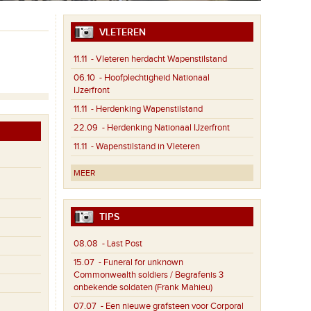
VLETEREN
11.11
- Vleteren herdacht Wapenstilstand
06.10
- Hoofplechtigheid Nationaal
IJzerfront
11.11
- Herdenking Wapenstilstand
22.09
- Herdenking Nationaal IJzerfront
11.11
- Wapenstilstand in Vleteren
MEER
TIPS
08.08
- Last Post
15.07
- Funeral for unknown
Commonwealth soldiers / Begrafenis 3
onbekende soldaten (Frank Mahieu)
07.07
- Een nieuwe grafsteen voor Corporal