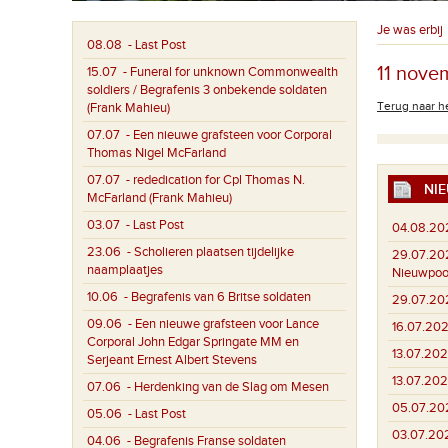
Je was erbij
08.08
- Last Post
11 nove
15.07
- Funeral for unknown Commonwealth
soldiers / Begrafenis 3 onbekende soldaten
Terug naar he
(Frank Mahieu)
07.07
- Een nieuwe grafsteen voor Corporal
Thomas Nigel McFarland
07.07
- rededication for Cpl Thomas N.
NIE
McFarland (Frank Mahieu)
03.07
- Last Post
04.08.20
23.06
- Scholieren plaatsen tijdelijke
29.07.20
naamplaatjes
Nieuwpoo
10.06
- Begrafenis van 6 Britse soldaten
29.07.20
09.06
- Een nieuwe grafsteen voor Lance
16.07.202
Corporal John Edgar Springate MM en
13.07.202
Serjeant Ernest Albert Stevens
13.07.202
07.06
- Herdenking van de Slag om Mesen
05.07.20
05.06
- Last Post
03.07.20
04.06
- Begrafenis Franse soldaten