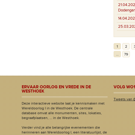
21.04.202
Dodenga
14.04.202
25.03.20
1
2
...
79
ERVAAR OORLOG EN VREDE IN DE
VOLG WO1
WESTHOEK
Tweets van 
Deze interactieve website laat je kennismaken met
Wereldoorlog I in de Westhoek. De centrale
database omvat alle monumenten, sites, lokaties,
begraafplaatsen, ... in de Westhoek.
Verder vind je alle belangrijke evenementen die
herinneren aan Wereldoorlog I, een literatuurlijst, de