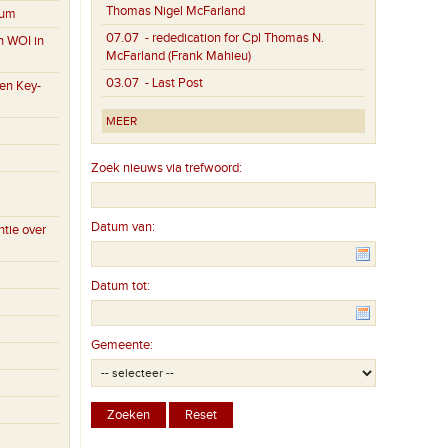
Thomas Nigel McFarland
eum
07.07
- rededication for Cpl Thomas N.
n WOI in
McFarland (Frank Mahieu)
03.07
- Last Post
en Key-
MEER
Zoek nieuws via trefwoord:
Datum van:
tie over
Datum tot:
Gemeente: