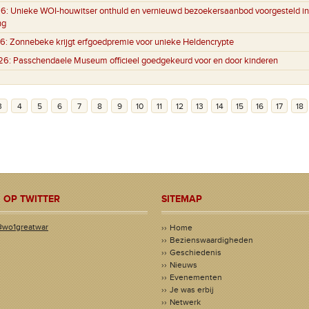
6:
Unieke WOI-houwitser onthuld en vernieuwd bezoekersaanbod voorgesteld in
ng
6:
Zonnebeke krijgt erfgoedpremie voor unieke Heldencrypte
26:
Passchendaele Museum officieel goedgekeurd voor en door kinderen
3
4
5
6
7
8
9
10
11
12
13
14
15
16
17
18
 OP TWITTER
SITEMAP
@wo1greatwar
Home
Bezienswaardigheden
Geschiedenis
Nieuws
Evenementen
Je was erbij
Netwerk