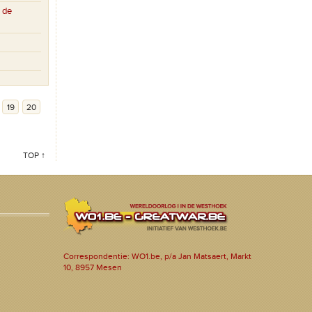
 de
19
20
TOP ↑
Correspondentie: WO1.be, p/a Jan Matsaert, Markt
10, 8957 Mesen