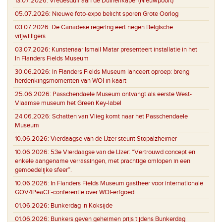
13.07.2026:
Vredesduif aan de Duinenkapel (Nieuwpoort)
05.07.2026:
Nieuwe foto-expo belicht sporen Grote Oorlog
03.07.2026:
De Canadese regering eert negen Belgische
vrijwilligers
03.07.2026:
Kunstenaar Ismail Matar presenteert installatie in het
In Flanders Fields Museum
30.06.2026:
In Flanders Fields Museum lanceert oproep: breng
herdenkingsmomenten van WOI in kaart
25.06.2026:
Passchendaele Museum ontvangt als eerste West-
Vlaamse museum het Green Key-label
24.06.2026:
Schatten van Vlieg komt naar het Passchendaele
Museum
10.06.2026:
Vierdaagse van de IJzer steunt Stopalzheimer
10.06.2026:
53e Vierdaagse van de IJzer: “Vertrouwd concept en
enkele aangename verrassingen, met prachtige omlopen in een
gemoedelijke sfeer”.
10.06.2026:
In Flanders Fields Museum gastheer voor internationale
GOV4PeaCE-conferentie over WOI-erfgoed
01.06.2026:
Bunkerdag in Koksijde
01.06.2026:
Bunkers geven geheimen prijs tijdens Bunkerdag