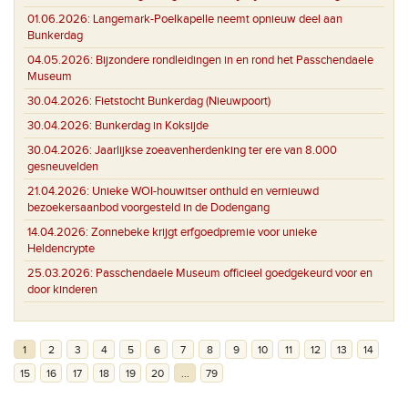
01.06.2026:
Langemark-Poelkapelle neemt opnieuw deel aan
Bunkerdag
04.05.2026:
Bijzondere rondleidingen in en rond het Passchendaele
Museum
30.04.2026:
Fietstocht Bunkerdag (Nieuwpoort)
30.04.2026:
Bunkerdag in Koksijde
30.04.2026:
Jaarlijkse zoeavenherdenking ter ere van 8.000
gesneuvelden
21.04.2026:
Unieke WOI-houwitser onthuld en vernieuwd
bezoekersaanbod voorgesteld in de Dodengang
14.04.2026:
Zonnebeke krijgt erfgoedpremie voor unieke
Heldencrypte
25.03.2026:
Passchendaele Museum officieel goedgekeurd voor en
door kinderen
1
2
3
4
5
6
7
8
9
10
11
12
13
14
15
16
17
18
19
20
...
79