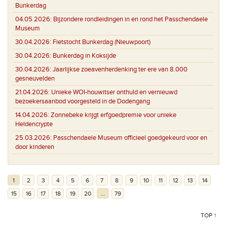
Bunkerdag
04.05.2026:
Bijzondere rondleidingen in en rond het Passchendaele
Museum
30.04.2026:
Fietstocht Bunkerdag (Nieuwpoort)
30.04.2026:
Bunkerdag in Koksijde
30.04.2026:
Jaarlijkse zoeavenherdenking ter ere van 8.000
gesneuvelden
21.04.2026:
Unieke WOI-houwitser onthuld en vernieuwd
bezoekersaanbod voorgesteld in de Dodengang
14.04.2026:
Zonnebeke krijgt erfgoedpremie voor unieke
Heldencrypte
25.03.2026:
Passchendaele Museum officieel goedgekeurd voor en
door kinderen
1
2
3
4
5
6
7
8
9
10
11
12
13
14
15
16
17
18
19
20
...
79
TOP ↑