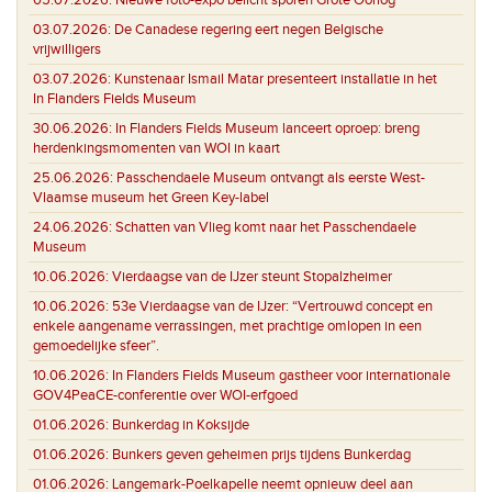
03.07.2026:
De Canadese regering eert negen Belgische
vrijwilligers
03.07.2026:
Kunstenaar Ismail Matar presenteert installatie in het
In Flanders Fields Museum
30.06.2026:
In Flanders Fields Museum lanceert oproep: breng
herdenkingsmomenten van WOI in kaart
25.06.2026:
Passchendaele Museum ontvangt als eerste West-
Vlaamse museum het Green Key-label
24.06.2026:
Schatten van Vlieg komt naar het Passchendaele
Museum
10.06.2026:
Vierdaagse van de IJzer steunt Stopalzheimer
10.06.2026:
53e Vierdaagse van de IJzer: “Vertrouwd concept en
enkele aangename verrassingen, met prachtige omlopen in een
gemoedelijke sfeer”.
10.06.2026:
In Flanders Fields Museum gastheer voor internationale
GOV4PeaCE-conferentie over WOI-erfgoed
01.06.2026:
Bunkerdag in Koksijde
01.06.2026:
Bunkers geven geheimen prijs tijdens Bunkerdag
01.06.2026:
Langemark-Poelkapelle neemt opnieuw deel aan