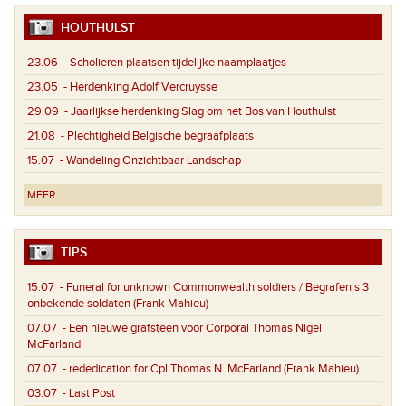
HOUTHULST
23.06
- Scholieren plaatsen tijdelijke naamplaatjes
23.05
- Herdenking Adolf Vercruysse
29.09
- Jaarlijkse herdenking Slag om het Bos van Houthulst
21.08
- Plechtigheid Belgische begraafplaats
15.07
- Wandeling Onzichtbaar Landschap
MEER
TIPS
15.07
- Funeral for unknown Commonwealth soldiers / Begrafenis 3
onbekende soldaten (Frank Mahieu)
07.07
- Een nieuwe grafsteen voor Corporal Thomas Nigel
McFarland
07.07
- rededication for Cpl Thomas N. McFarland (Frank Mahieu)
03.07
- Last Post