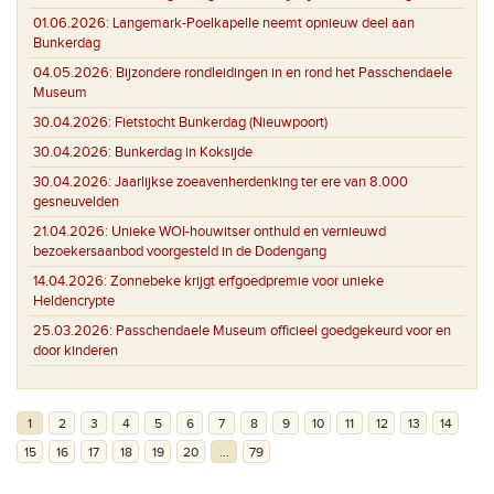
01.06.2026:
Langemark-Poelkapelle neemt opnieuw deel aan
Bunkerdag
04.05.2026:
Bijzondere rondleidingen in en rond het Passchendaele
Museum
30.04.2026:
Fietstocht Bunkerdag (Nieuwpoort)
30.04.2026:
Bunkerdag in Koksijde
30.04.2026:
Jaarlijkse zoeavenherdenking ter ere van 8.000
gesneuvelden
21.04.2026:
Unieke WOI-houwitser onthuld en vernieuwd
bezoekersaanbod voorgesteld in de Dodengang
14.04.2026:
Zonnebeke krijgt erfgoedpremie voor unieke
Heldencrypte
25.03.2026:
Passchendaele Museum officieel goedgekeurd voor en
door kinderen
1
2
3
4
5
6
7
8
9
10
11
12
13
14
15
16
17
18
19
20
...
79