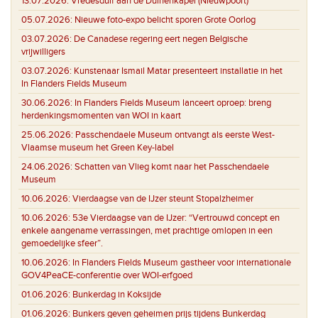
13.07.2026:
Vredesduif aan de Duinenkapel (Nieuwpoort)
05.07.2026:
Nieuwe foto-expo belicht sporen Grote Oorlog
03.07.2026:
De Canadese regering eert negen Belgische
vrijwilligers
03.07.2026:
Kunstenaar Ismail Matar presenteert installatie in het
In Flanders Fields Museum
30.06.2026:
In Flanders Fields Museum lanceert oproep: breng
herdenkingsmomenten van WOI in kaart
25.06.2026:
Passchendaele Museum ontvangt als eerste West-
Vlaamse museum het Green Key-label
24.06.2026:
Schatten van Vlieg komt naar het Passchendaele
Museum
10.06.2026:
Vierdaagse van de IJzer steunt Stopalzheimer
10.06.2026:
53e Vierdaagse van de IJzer: “Vertrouwd concept en
enkele aangename verrassingen, met prachtige omlopen in een
gemoedelijke sfeer”.
10.06.2026:
In Flanders Fields Museum gastheer voor internationale
GOV4PeaCE-conferentie over WOI-erfgoed
01.06.2026:
Bunkerdag in Koksijde
01.06.2026:
Bunkers geven geheimen prijs tijdens Bunkerdag