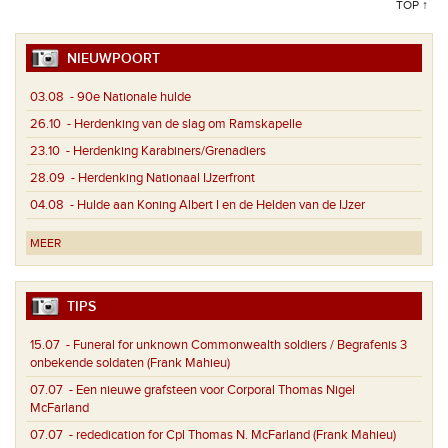
TOP ↑
NIEUWPOORT
03.08
- 90e Nationale hulde
26.10
- Herdenking van de slag om Ramskapelle
23.10
- Herdenking Karabiners/Grenadiers
28.09
- Herdenking Nationaal IJzerfront
04.08
- Hulde aan Koning Albert I en de Helden van de IJzer
MEER
TIPS
15.07
- Funeral for unknown Commonwealth soldiers / Begrafenis 3
onbekende soldaten (Frank Mahieu)
07.07
- Een nieuwe grafsteen voor Corporal Thomas Nigel
McFarland
07.07
- rededication for Cpl Thomas N. McFarland (Frank Mahieu)