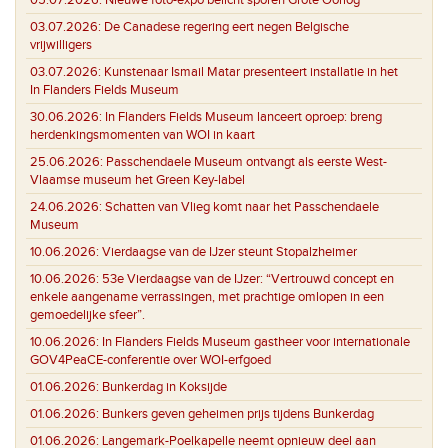
03.07.2026:
De Canadese regering eert negen Belgische
vrijwilligers
03.07.2026:
Kunstenaar Ismail Matar presenteert installatie in het
In Flanders Fields Museum
30.06.2026:
In Flanders Fields Museum lanceert oproep: breng
herdenkingsmomenten van WOI in kaart
25.06.2026:
Passchendaele Museum ontvangt als eerste West-
Vlaamse museum het Green Key-label
24.06.2026:
Schatten van Vlieg komt naar het Passchendaele
Museum
10.06.2026:
Vierdaagse van de IJzer steunt Stopalzheimer
10.06.2026:
53e Vierdaagse van de IJzer: “Vertrouwd concept en
enkele aangename verrassingen, met prachtige omlopen in een
gemoedelijke sfeer”.
10.06.2026:
In Flanders Fields Museum gastheer voor internationale
GOV4PeaCE-conferentie over WOI-erfgoed
01.06.2026:
Bunkerdag in Koksijde
01.06.2026:
Bunkers geven geheimen prijs tijdens Bunkerdag
01.06.2026:
Langemark-Poelkapelle neemt opnieuw deel aan