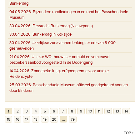
Bunkerdag
04.05.2026:
Bijzondere rondleidingen in en rond het Passchendaele
Museum
30.04.2026:
Fietstocht Bunkerdag (Nieuwpoort)
30.04.2026:
Bunkerdag in Koksijde
30.04.2026:
Jaarlijkse zoeavenherdenking ter ere van 8.000
gesneuvelden
21.04.2026:
Unieke WOI-houwitser onthuld en vernieuwd
bezoekersaanbod voorgesteld in de Dodengang
14.04.2026:
Zonnebeke krijgt erfgoedpremie voor unieke
Heldencrypte
25.03.2026:
Passchendaele Museum officieel goedgekeurd voor en
door kinderen
1
2
3
4
5
6
7
8
9
10
11
12
13
14
15
16
17
18
19
20
...
79
TOP ↑