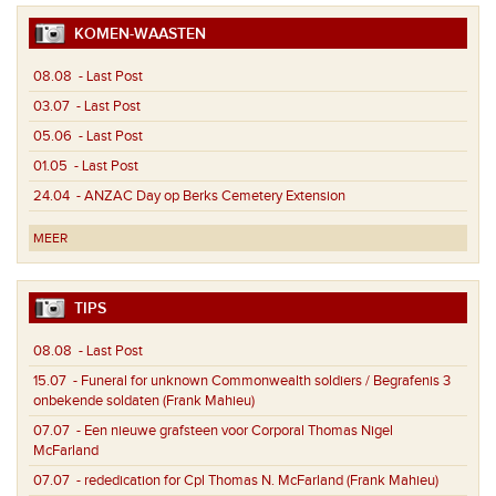
KOMEN-WAASTEN
08.08
- Last Post
03.07
- Last Post
05.06
- Last Post
01.05
- Last Post
24.04
- ANZAC Day op Berks Cemetery Extension
MEER
TIPS
08.08
- Last Post
15.07
- Funeral for unknown Commonwealth soldiers / Begrafenis 3
onbekende soldaten (Frank Mahieu)
07.07
- Een nieuwe grafsteen voor Corporal Thomas Nigel
McFarland
07.07
- rededication for Cpl Thomas N. McFarland (Frank Mahieu)