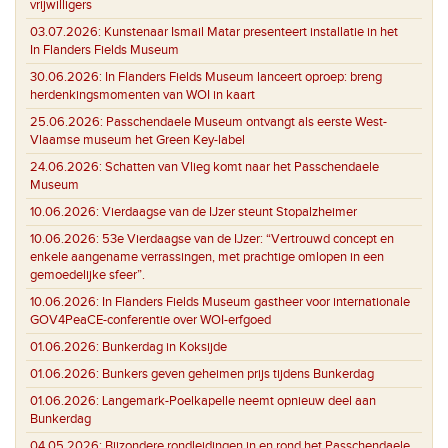
vrijwilligers
03.07.2026:
Kunstenaar Ismail Matar presenteert installatie in het
In Flanders Fields Museum
30.06.2026:
In Flanders Fields Museum lanceert oproep: breng
herdenkingsmomenten van WOI in kaart
25.06.2026:
Passchendaele Museum ontvangt als eerste West-
Vlaamse museum het Green Key-label
24.06.2026:
Schatten van Vlieg komt naar het Passchendaele
Museum
10.06.2026:
Vierdaagse van de IJzer steunt Stopalzheimer
10.06.2026:
53e Vierdaagse van de IJzer: “Vertrouwd concept en
enkele aangename verrassingen, met prachtige omlopen in een
gemoedelijke sfeer”.
10.06.2026:
In Flanders Fields Museum gastheer voor internationale
GOV4PeaCE-conferentie over WOI-erfgoed
01.06.2026:
Bunkerdag in Koksijde
01.06.2026:
Bunkers geven geheimen prijs tijdens Bunkerdag
01.06.2026:
Langemark-Poelkapelle neemt opnieuw deel aan
Bunkerdag
04.05.2026:
Bijzondere rondleidingen in en rond het Passchendaele