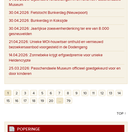
Museum
30.04.2026:
Fietstocht Bunkerdag (Nieuwpoort)
30.04.2026:
Bunkerdag in Koksijde
30.04.2026:
Jaarlijkse zoeavenherdenking ter ere van 8.000
gesneuvelden
21.04.2026:
Unieke WOI-houwitser onthuld en vernieuwd
bezoekersaanbod voorgesteld in de Dodengang
14.04.2026:
Zonnebeke krijgt erfgoedpremie voor unieke
Heldencrypte
25.03.2026:
Passchendaele Museum officieel goedgekeurd voor en
door kinderen
1
2
3
4
5
6
7
8
9
10
11
12
13
14
15
16
17
18
19
20
...
79
TOP ↑
POPERINGE