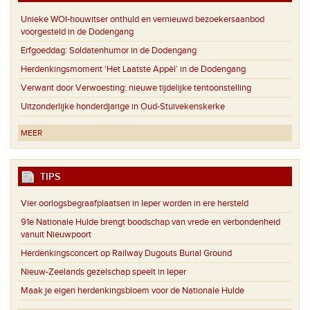
Unieke WOI-houwitser onthuld en vernieuwd bezoekersaanbod
voorgesteld in de Dodengang
Erfgoeddag: Soldatenhumor in de Dodengang
Herdenkingsmoment ‘Het Laatste Appèl’ in de Dodengang
Verwant door Verwoesting: nieuwe tijdelijke tentoonstelling
Uitzonderlijke honderdjarige in Oud-Stuivekenskerke
MEER
TIPS
Vier oorlogsbegraafplaatsen in Ieper worden in ere hersteld
91e Nationale Hulde brengt boodschap van vrede en verbondenheid
vanuit Nieuwpoort
Herdenkingsconcert op Railway Dugouts Burial Ground
Nieuw-Zeelands gezelschap speelt in Ieper
Maak je eigen herdenkingsbloem voor de Nationale Hulde