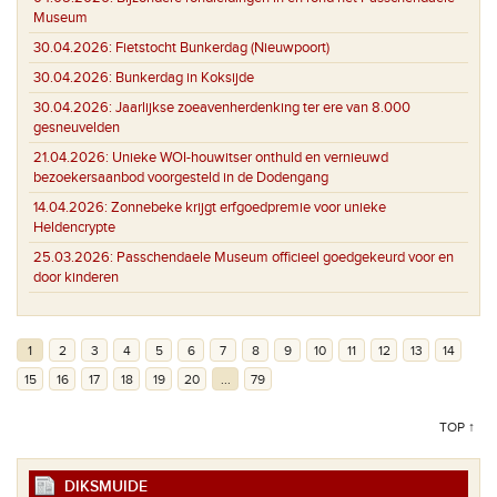
Museum
30.04.2026:
Fietstocht Bunkerdag (Nieuwpoort)
30.04.2026:
Bunkerdag in Koksijde
30.04.2026:
Jaarlijkse zoeavenherdenking ter ere van 8.000
gesneuvelden
21.04.2026:
Unieke WOI-houwitser onthuld en vernieuwd
bezoekersaanbod voorgesteld in de Dodengang
14.04.2026:
Zonnebeke krijgt erfgoedpremie voor unieke
Heldencrypte
25.03.2026:
Passchendaele Museum officieel goedgekeurd voor en
door kinderen
1
2
3
4
5
6
7
8
9
10
11
12
13
14
15
16
17
18
19
20
...
79
TOP ↑
DIKSMUIDE