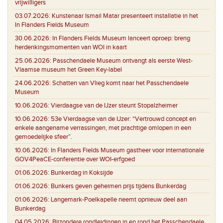
vrijwilligers
03.07.2026:
Kunstenaar Ismail Matar presenteert installatie in het
In Flanders Fields Museum
30.06.2026:
In Flanders Fields Museum lanceert oproep: breng
herdenkingsmomenten van WOI in kaart
25.06.2026:
Passchendaele Museum ontvangt als eerste West-
Vlaamse museum het Green Key-label
24.06.2026:
Schatten van Vlieg komt naar het Passchendaele
Museum
10.06.2026:
Vierdaagse van de IJzer steunt Stopalzheimer
10.06.2026:
53e Vierdaagse van de IJzer: “Vertrouwd concept en
enkele aangename verrassingen, met prachtige omlopen in een
gemoedelijke sfeer”.
10.06.2026:
In Flanders Fields Museum gastheer voor internationale
GOV4PeaCE-conferentie over WOI-erfgoed
01.06.2026:
Bunkerdag in Koksijde
01.06.2026:
Bunkers geven geheimen prijs tijdens Bunkerdag
01.06.2026:
Langemark-Poelkapelle neemt opnieuw deel aan
Bunkerdag
04.05.2026:
Bijzondere rondleidingen in en rond het Passchendaele