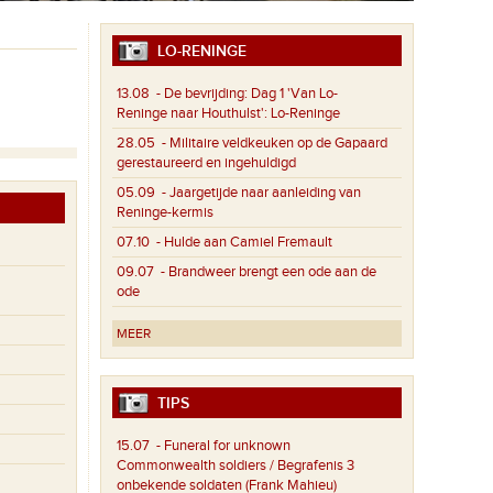
LO-RENINGE
13.08
- De bevrijding: Dag 1 'Van Lo-
Reninge naar Houthulst': Lo-Reninge
28.05
- Militaire veldkeuken op de Gapaard
gerestaureerd en ingehuldigd
05.09
- Jaargetijde naar aanleiding van
Reninge-kermis
07.10
- Hulde aan Camiel Fremault
09.07
- Brandweer brengt een ode aan de
ode
MEER
TIPS
15.07
- Funeral for unknown
Commonwealth soldiers / Begrafenis 3
onbekende soldaten (Frank Mahieu)