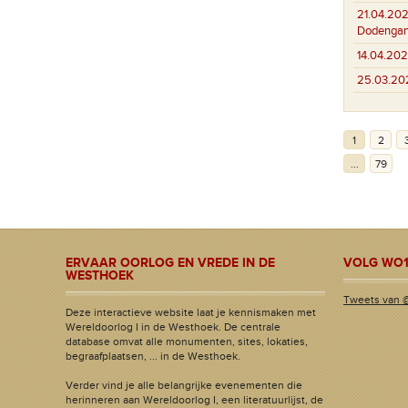
21.04.202
Dodenga
14.04.202
25.03.20
1
2
...
79
ERVAAR OORLOG EN VREDE IN DE
VOLG WO1
WESTHOEK
Tweets van 
Deze interactieve website laat je kennismaken met
Wereldoorlog I in de Westhoek. De centrale
database omvat alle monumenten, sites, lokaties,
begraafplaatsen, ... in de Westhoek.
Verder vind je alle belangrijke evenementen die
herinneren aan Wereldoorlog I, een literatuurlijst, de