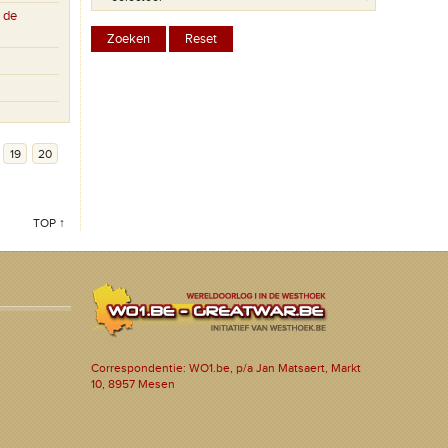
 de
19
20
TOP ↑
Correspondentie: WO1.be, p/a Jan Matsaert, Markt
10, 8957 Mesen