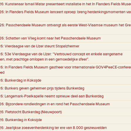
26:
Kunstenaar Ismail Matar presenteert installatie in het In Flanders Fields Mus
26:
In Flanders Fields Museum lanceert oproep: breng herdenkingsmomenten va
26:
Passchendaele Museum ontvangt als eerste West-Vlaamse museum het Gre
26:
Schatten van Vlieg komt naar het Passchendaele Museum
26:
Vierdaagse van de IJzer steunt Stopalzheimer
26:
53e Vierdaagse van de IJzer: “Vertrouwd concept en enkele aangename
gen, met prachtige omlopen in een gemoedelijke sfeer”.
26:
In Flanders Fields Museum gastheer voor internationale GOV4PeaCE-conferen
oed
26:
Bunkerdag in Koksijde
26:
Bunkers geven geheimen prijs tijdens Bunkerdag
26:
Langemark-Poelkapelle neemt opnieuw deel aan Bunkerdag
26:
Bijzondere rondleidingen in en rond het Passchendaele Museum
26:
Fietstocht Bunkerdag (Nieuwpoort)
26:
Bunkerdag in Koksijde
26:
Jaarlijkse zoeavenherdenking ter ere van 8.000 gesneuvelden