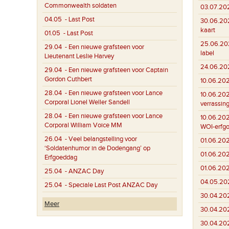
Commonwealth soldaten
03.07.20
04.05
- Last Post
30.06.20
kaart
01.05
- Last Post
25.06.20
29.04
- Een nieuwe grafsteen voor
label
Lieutenant Leslie Harvey
24.06.20
29.04
- Een nieuwe grafsteen voor Captain
Gordon Cuthbert
10.06.20
28.04
- Een nieuwe grafsteen voor Lance
10.06.20
Corporal Lionel Weller Sandell
verrassin
28.04
- Een nieuwe grafsteen voor Lance
10.06.20
Corporal William Voice MM
WOI-erfg
26.04
- Veel belangstelling voor
01.06.20
‘Soldatenhumor in de Dodengang’ op
01.06.20
Erfgoeddag
01.06.20
25.04
- ANZAC Day
04.05.20
25.04
- Speciale Last Post ANZAC Day
30.04.20
Meer
30.04.20
30.04.20