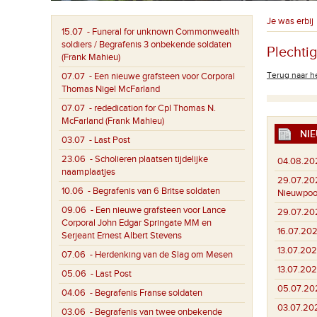
Je was erbij
15.07
- Funeral for unknown Commonwealth
soldiers / Begrafenis 3 onbekende soldaten
Plechti
(Frank Mahieu)
Terug naar he
07.07
- Een nieuwe grafsteen voor Corporal
Thomas Nigel McFarland
07.07
- rededication for Cpl Thomas N.
McFarland (Frank Mahieu)
NIE
03.07
- Last Post
23.06
- Scholieren plaatsen tijdelijke
04.08.20
naamplaatjes
29.07.20
10.06
- Begrafenis van 6 Britse soldaten
Nieuwpoo
09.06
- Een nieuwe grafsteen voor Lance
29.07.20
Corporal John Edgar Springate MM en
16.07.202
Serjeant Ernest Albert Stevens
13.07.202
07.06
- Herdenking van de Slag om Mesen
13.07.202
05.06
- Last Post
05.07.20
04.06
- Begrafenis Franse soldaten
03.07.20
03.06
- Begrafenis van twee onbekende