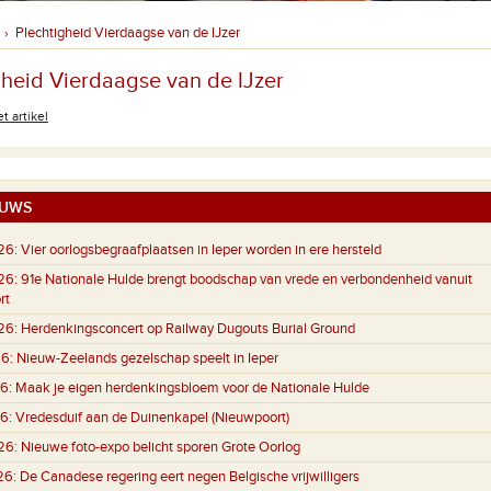
Plechtigheid Vierdaagse van de IJzer
›
gheid Vierdaagse van de IJzer
t artikel
UWS
26:
Vier oorlogsbegraafplaatsen in Ieper worden in ere hersteld
26:
91e Nationale Hulde brengt boodschap van vrede en verbondenheid vanuit
rt
26:
Herdenkingsconcert op Railway Dugouts Burial Ground
6:
Nieuw-Zeelands gezelschap speelt in Ieper
6:
Maak je eigen herdenkingsbloem voor de Nationale Hulde
6:
Vredesduif aan de Duinenkapel (Nieuwpoort)
26:
Nieuwe foto-expo belicht sporen Grote Oorlog
26:
De Canadese regering eert negen Belgische vrijwilligers