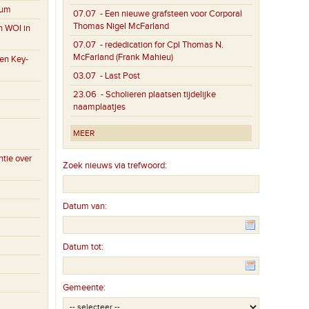
eum
07.07
- Een nieuwe grafsteen voor Corporal
Thomas Nigel McFarland
n WOI in
07.07
- rededication for Cpl Thomas N.
McFarland (Frank Mahieu)
en Key-
03.07
- Last Post
23.06
- Scholieren plaatsen tijdelijke
naamplaatjes
MEER
tie over
Zoek nieuws via trefwoord:
Datum van:
Datum tot:
Gemeente: