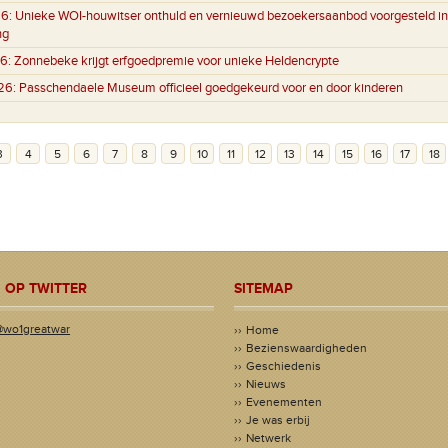
6:
Unieke WOI-houwitser onthuld en vernieuwd bezoekersaanbod voorgesteld in
ng
6:
Zonnebeke krijgt erfgoedpremie voor unieke Heldencrypte
26:
Passchendaele Museum officieel goedgekeurd voor en door kinderen
3
4
5
6
7
8
9
10
11
12
13
14
15
16
17
18
 OP TWITTER
SITEMAP
@wo1greatwar
Home
Bezienswaardigheden
Geschiedenis
Nieuws
Evenementen
Je was erbij
Netwerk