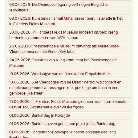
03.07.2026:
De Canadese regering eert negen Belgische
vrijwilligers
03.07.2026:
Kunstenaar Ismail Matar presenteert installatie in het
In Flanders Fields Museum
30.06.2026:
In Flanders Fields Museum lanceert oproep: breng
herdenkingsmomenten van WOI in kaart
25.06.2026:
Passchendaele Museum ontvangt als eerste West-
Vlaamse museum het Green Key-label
24.06.2026:
Schatten van Vlieg komt naar het Passchendaele
Museum
10.06.2026:
Vierdaagse van de IJzer steunt Stopalzheimer
10.06.2026:
53e Vierdaagse van de IJzer: “Vertrouwd concept en
enkele aangename verrassingen, met prachtige omlopen in een
gemoedelijke sfeer”.
10.06.2026:
In Flanders Fields Museum gastheer voor internationale
GOV4PeaCE-conferentie over WOI-erfgoed
01.06.2026:
Bunkerdag in Koksijde
01.06.2026:
Bunkers geven geheimen prijs tijdens Bunkerdag
01.06.2026:
Langemark-Poelkapelle neemt opnieuw deel aan
Bunkerdag