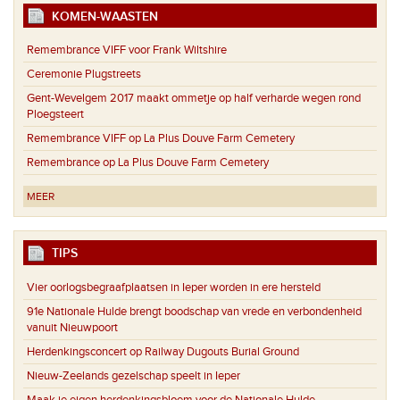
KOMEN-WAASTEN
Remembrance VIFF voor Frank Wiltshire
Ceremonie Plugstreets
Gent-Wevelgem 2017 maakt ommetje op half verharde wegen rond
Ploegsteert
Remembrance VIFF op La Plus Douve Farm Cemetery
Remembrance op La Plus Douve Farm Cemetery
MEER
TIPS
Vier oorlogsbegraafplaatsen in Ieper worden in ere hersteld
91e Nationale Hulde brengt boodschap van vrede en verbondenheid
vanuit Nieuwpoort
Herdenkingsconcert op Railway Dugouts Burial Ground
Nieuw-Zeelands gezelschap speelt in Ieper
Maak je eigen herdenkingsbloem voor de Nationale Hulde