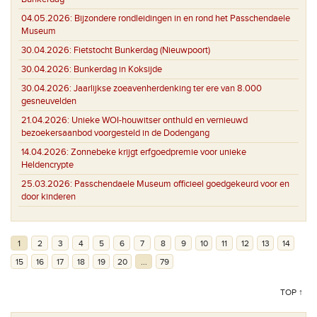
04.05.2026:
Bijzondere rondleidingen in en rond het Passchendaele
Museum
30.04.2026:
Fietstocht Bunkerdag (Nieuwpoort)
30.04.2026:
Bunkerdag in Koksijde
30.04.2026:
Jaarlijkse zoeavenherdenking ter ere van 8.000
gesneuvelden
21.04.2026:
Unieke WOI-houwitser onthuld en vernieuwd
bezoekersaanbod voorgesteld in de Dodengang
14.04.2026:
Zonnebeke krijgt erfgoedpremie voor unieke
Heldencrypte
25.03.2026:
Passchendaele Museum officieel goedgekeurd voor en
door kinderen
1
2
3
4
5
6
7
8
9
10
11
12
13
14
15
16
17
18
19
20
...
79
TOP ↑