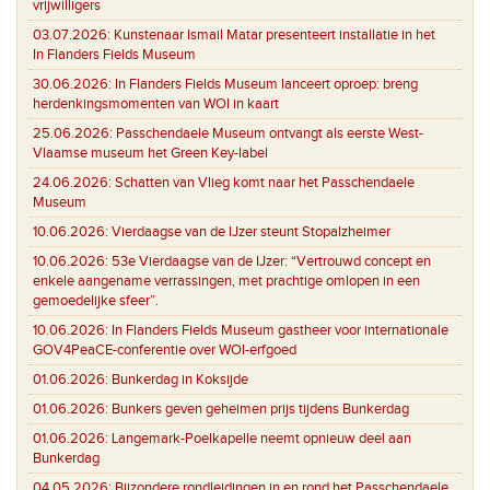
vrijwilligers
03.07.2026:
Kunstenaar Ismail Matar presenteert installatie in het
In Flanders Fields Museum
30.06.2026:
In Flanders Fields Museum lanceert oproep: breng
herdenkingsmomenten van WOI in kaart
25.06.2026:
Passchendaele Museum ontvangt als eerste West-
Vlaamse museum het Green Key-label
24.06.2026:
Schatten van Vlieg komt naar het Passchendaele
Museum
10.06.2026:
Vierdaagse van de IJzer steunt Stopalzheimer
10.06.2026:
53e Vierdaagse van de IJzer: “Vertrouwd concept en
enkele aangename verrassingen, met prachtige omlopen in een
gemoedelijke sfeer”.
10.06.2026:
In Flanders Fields Museum gastheer voor internationale
GOV4PeaCE-conferentie over WOI-erfgoed
01.06.2026:
Bunkerdag in Koksijde
01.06.2026:
Bunkers geven geheimen prijs tijdens Bunkerdag
01.06.2026:
Langemark-Poelkapelle neemt opnieuw deel aan
Bunkerdag
04.05.2026:
Bijzondere rondleidingen in en rond het Passchendaele