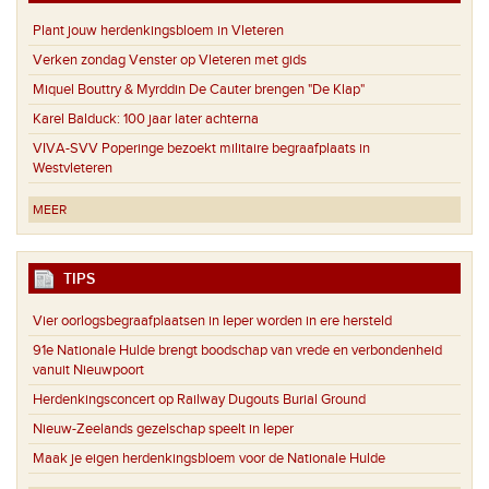
Plant jouw herdenkingsbloem in Vleteren
Verken zondag Venster op Vleteren met gids
Miquel Bouttry & Myrddin De Cauter brengen "De Klap"
Karel Balduck: 100 jaar later achterna
VIVA-SVV Poperinge bezoekt militaire begraafplaats in
Westvleteren
MEER
TIPS
Vier oorlogsbegraafplaatsen in Ieper worden in ere hersteld
91e Nationale Hulde brengt boodschap van vrede en verbondenheid
vanuit Nieuwpoort
Herdenkingsconcert op Railway Dugouts Burial Ground
Nieuw-Zeelands gezelschap speelt in Ieper
Maak je eigen herdenkingsbloem voor de Nationale Hulde