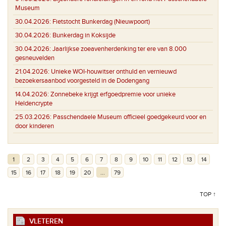
Museum
30.04.2026:
Fietstocht Bunkerdag (Nieuwpoort)
30.04.2026:
Bunkerdag in Koksijde
30.04.2026:
Jaarlijkse zoeavenherdenking ter ere van 8.000
gesneuvelden
21.04.2026:
Unieke WOI-houwitser onthuld en vernieuwd
bezoekersaanbod voorgesteld in de Dodengang
14.04.2026:
Zonnebeke krijgt erfgoedpremie voor unieke
Heldencrypte
25.03.2026:
Passchendaele Museum officieel goedgekeurd voor en
door kinderen
1
2
3
4
5
6
7
8
9
10
11
12
13
14
15
16
17
18
19
20
...
79
TOP ↑
VLETEREN