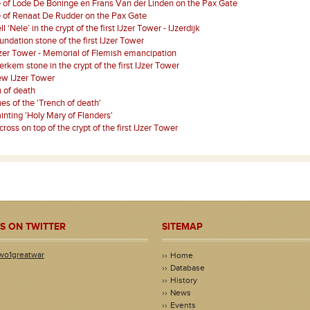
 of Lode De Boninge en Frans Van der Linden on the Pax Gate
 of Renaat De Rudder on the Pax Gate
l ‘Nele’ in the crypt of the first IJzer Tower - IJzerdijk
undation stone of the first IJzer Tower
zer Tower - Memorial of Flemish emancipation
rkem stone in the crypt of the first IJzer Tower
ew IJzer Tower
 of death
es of the 'Trench of death'
inting 'Holy Mary of Flanders'
cross on top of the crypt of the first IJzer Tower
S ON TWITTER
SITEMAP
wo1greatwar
Home
Database
History
News
Events