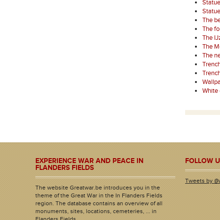
Statue
Statue
The bel
The fo
The IJ
The Me
The n
Trench
Trench
Wallpa
White 
EXPERIENCE WAR AND PEACE IN
FOLLOW U
FLANDERS FIELDS
Tweets by @
The website Greatwar.be introduces you in the
theme of the Great War in the In Flanders Fields
region. The database contains an overview of all
monuments, sites, locations, cemeteries, ... in
Flanders Fields.