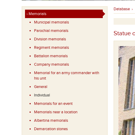
Database
›
› Memorials
Municipal memorials
Parochial memorials
Statue 
Division memorials
Regiment memorials
Battalion memorials
Company memorials
Memorial for an army commander with
his unit
General
Individual
Memorials for an event
Memorials near a location
Albertina memorials
Demarcation stones