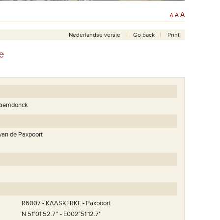
A
A
A
Nederlandse versie
Go back
Print
e
Raemdonck
van de Paxpoort
R6007 - KAASKERKE - Paxpoort
N 51°01'52.7'' - E002°51'12.7''