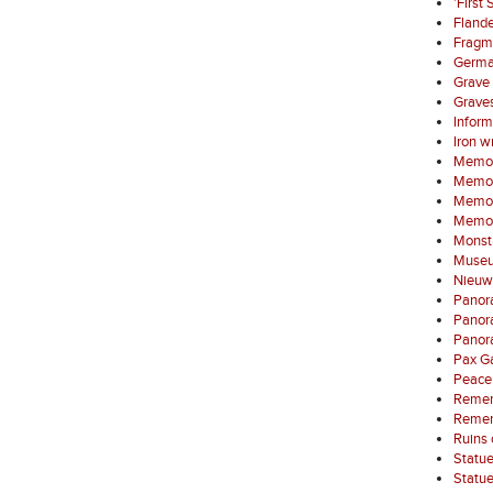
'First
Fland
Fragme
German
Grave 
Graves
Inform
Iron w
Memori
Memori
Memori
Memor
Monstr
Museum
Nieuwp
Panora
Panora
Panor
Pax G
Peace 
Remem
Rememb
Ruins 
Statu
Statue