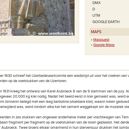
DMX
D
UTM
GOOGLE EARTH
MAPS
•
Mapquest
•
Google Maps
r 1930 schreef het IJzerbedevaartcomité een wedstrijd uit voor het creëren van 
rden op de voetstukken van de IJzertoren.
ri 1931 kreeg het ontwerp van Karel Aubroeck 8 van de 9 stemmen van de jury. 
geveer 20.000 kg klei nodig. Nadat het beeld eerst in klei gemaakt was, werd e
rm binnenin belegd met een laag barbotine (vloeibare klei), waarin keien ged
 verwijderd was, werd rondom elke kei het cement weggekapt om de mozaïek ste
werden in zes stukken van ongeveer anderhalve meter per vrachtwagen van Tem
ijbaan fragment per fragment op de voetstukken van de toren geplaatst. Het de
Aubroeck. Twee broers elkaar omarmend in hun stervensuur drukken het symbool 