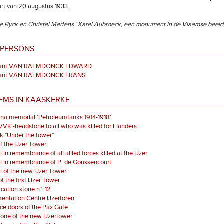
rt van 20 augustus 1933.
 De Ryck en Christel Mertens “Karel Aubroeck, een monument in de Vlaamse bee
 PERSONS
eant VAN RAEMDONCK EDWARD
eant VAN RAEMDONCK FRANS
EMS IN KAASKERKE
ina memorial 'Petroleumtanks 1914-1918'
VK'-headstone to all who was killed for Flanders
k "Under the tower"
of the IJzer Tower
 in remembrance of all allied forces killed at the IJzer
l in remembrance of P. de Goussencourt
 of the new IJzer Tower
of the first IJzer Tower
ation stone n°. 12
ntation Centre IJzertoren
ce doors of the Pax Gate
stone of the new IJzertower