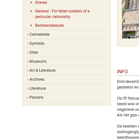
Graves
General - For fallen soldiers of a
particular nationality
Bastiaanplaques
› Cemeteries
› Symbols
› Sites
› Museums
› Art & Literature
INFO
› Archives
Eind decembe
geplaatst wo
› Literature
› Persons
Op 15 februa
beeld was on
negatieve vo
Als het gips
De beelden 
stellingengl
beeldhouwer 