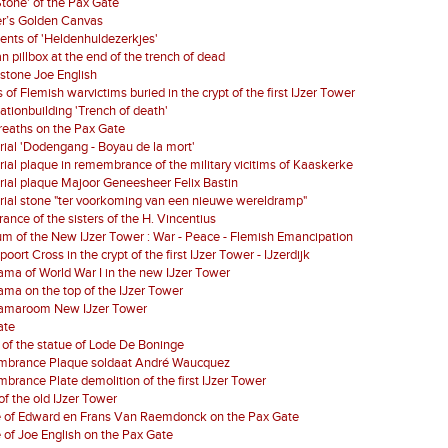
 Stone' of the Pax Gate
er’s Golden Canvas
nts of 'Heldenhuldezerkjes'
 pillbox at the end of the trench of dead
stone Joe English
 of Flemish warvictims buried in the crypt of the first IJzer Tower
ationbuilding 'Trench of death'
reaths on the Pax Gate
al 'Dodengang - Boyau de la mort'
al plaque in remembrance of the military vicitims of Kaaskerke
al plaque Majoor Geneesheer Felix Bastin
ial stone "ter voorkoming van een nieuwe wereldramp"
ance of the sisters of the H. Vincentius
 of the New IJzer Tower : War - Peace - Flemish Emancipation
oort Cross in the crypt of the first IJzer Tower - IJzerdijk
ma of World War I in the new IJzer Tower
ma on the top of the IJzer Tower
amaroom New IJzer Tower
ate
of the statue of Lode De Boninge
brance Plaque soldaat André Waucquez
rance Plate demolition of the first IJzer Tower
of the old IJzer Tower
e of Edward en Frans Van Raemdonck on the Pax Gate
 of Joe English on the Pax Gate