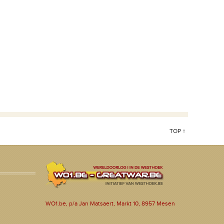
TOP ↑
WO1.be, p/a Jan Matsaert, Markt 10, 8957 Mesen