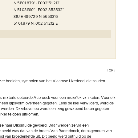
N 51°01.879' - E002°51.212'
N 51.031310° - E002.853532°
31U E 489729 N 5653316
51 01.879 N, 002 51.212 E
TOP ↑
vier beelden, symbolen van het Vlaamse IJzerleed, die zouden
Als materie opteerde Aubroeck voor een mozaïek van keien. Voor elk
r een gipsvorm overheen gegoten. Eens de klei verwijderd, werd de
uwd werden. Daarbovenop werd een laag gewapend beton gegoten.
rker te doen uitkomen.
se naar Diksmuide gevoerd. Daar werden ze via een
rde beeld was dat van de broers Van Raemdonck, dorpsgenoten van
van broederliefde uit. Dit beeld werd onthuld op de