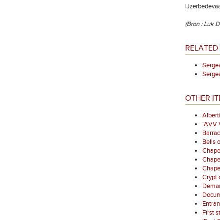
IJzerbedevaa
(Bron : Luk
RELATED
Serg
Serg
OTHER IT
Albert
'AVV V
Barrac
Bells 
Chapel
Chape
Chapel
Crypt 
Demarc
Docume
Entran
First 