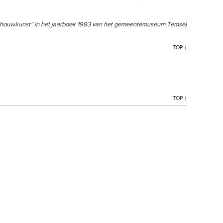
ldhouwkunst” in het jaarboek 1983 van het gemeentemuseum Temse)
TOP ↑
TOP ↑