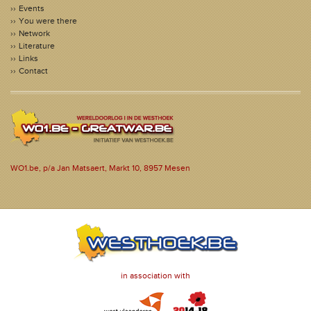
Events
You were there
Network
Literature
Links
Contact
WO1.be, p/a Jan Matsaert, Markt 10, 8957 Mesen
in association with