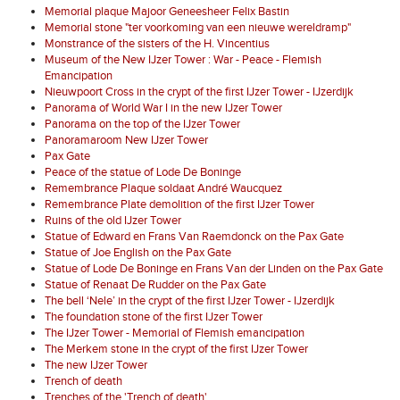
Memorial plaque Majoor Geneesheer Felix Bastin
Memorial stone "ter voorkoming van een nieuwe wereldramp"
Monstrance of the sisters of the H. Vincentius
Museum of the New IJzer Tower : War - Peace - Flemish
Emancipation
Nieuwpoort Cross in the crypt of the first IJzer Tower - IJzerdijk
Panorama of World War I in the new IJzer Tower
Panorama on the top of the IJzer Tower
Panoramaroom New IJzer Tower
Pax Gate
Peace of the statue of Lode De Boninge
Remembrance Plaque soldaat André Waucquez
Remembrance Plate demolition of the first IJzer Tower
Ruins of the old IJzer Tower
Statue of Edward en Frans Van Raemdonck on the Pax Gate
Statue of Joe English on the Pax Gate
Statue of Lode De Boninge en Frans Van der Linden on the Pax Gate
Statue of Renaat De Rudder on the Pax Gate
The bell ‘Nele’ in the crypt of the first IJzer Tower - IJzerdijk
The foundation stone of the first IJzer Tower
The IJzer Tower - Memorial of Flemish emancipation
The Merkem stone in the crypt of the first IJzer Tower
The new IJzer Tower
Trench of death
Trenches of the 'Trench of death'