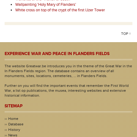
Wallpainting 'Holy Mary of Flanders'
White cross on top of the crypt of the first IJzer Tower
TOP ↑
EXPERIENCE WAR AND PEACE IN FLANDERS FIELDS
The website Greatwar.be introduces you in the theme of the Great War in the
In Flanders Fields region. The database contains an overview of all
monuments, sites, locations, cemeteries, ... in Flanders Fields.
Further on you will find the important events that remember the First World
War, a list op publications, the musea, interesting websites and extensive
historical information.
SITEMAP
Home
Database
History
News