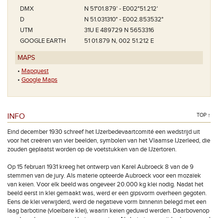
DMX
N 51°01.879' - E002°51.212'
D
N 51.031310° - E002.853532°
UTM
31U E 489729 N 5653316
GOOGLE EARTH
51 01.879 N, 002 51.212 E
MAPS
•
Mapquest
•
Google Maps
INFO
TOP ↑
Eind december 1930 schreef het IJzerbedevaartcomité een wedstrijd uit
voor het creëren van vier beelden, symbolen van het Vlaamse IJzerleed, die
zouden geplaatst worden op de voetstukken van de IJzertoren.
Op 15 februari 1931 kreeg het ontwerp van Karel Aubroeck 8 van de 9
stemmen van de jury. Als materie opteerde Aubroeck voor een mozaïek
van keien. Voor elk beeld was ongeveer 20.000 kg klei nodig. Nadat het
beeld eerst in klei gemaakt was, werd er een gipsvorm overheen gegoten.
Eens de klei verwijderd, werd de negatieve vorm binnenin belegd met een
laag barbotine (vloeibare klei), waarin keien geduwd werden. Daarbovenop