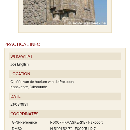
PRACTICAL INFO
WHO/WHAT
Joe English
LOCATION
Op één van de hoeken van de Paxpoort
Kaaskerke, Diksmuide
DATE
21/08/1931
COORDINATES
GPS-Reference
R6007 - KAASKERKE - Paxpoort
DMSX
N 51°01'52.7'' - E002°51'12.7''