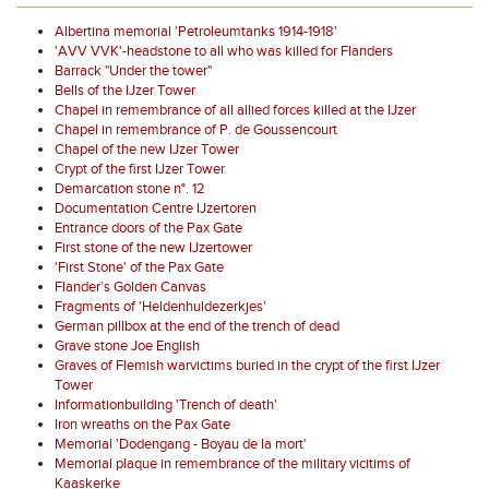
Albertina memorial 'Petroleumtanks 1914-1918'
'AVV VVK'-headstone to all who was killed for Flanders
Barrack "Under the tower"
Bells of the IJzer Tower
Chapel in remembrance of all allied forces killed at the IJzer
Chapel in remembrance of P. de Goussencourt
Chapel of the new IJzer Tower
Crypt of the first IJzer Tower
Demarcation stone n°. 12
Documentation Centre IJzertoren
Entrance doors of the Pax Gate
First stone of the new IJzertower
'First Stone' of the Pax Gate
Flander’s Golden Canvas
Fragments of 'Heldenhuldezerkjes'
German pillbox at the end of the trench of dead
Grave stone Joe English
Graves of Flemish warvictims buried in the crypt of the first IJzer
Tower
Informationbuilding 'Trench of death'
Iron wreaths on the Pax Gate
Memorial 'Dodengang - Boyau de la mort'
Memorial plaque in remembrance of the military vicitims of
Kaaskerke