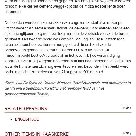
werd een laag gewapend beton gegoten. Als het gips verwijderd was, werd
rondom elke kei het cement weggekapt om de mozaïek sterker te doen
uitkomen.
De beelden werden in zes stukken van ongeveer anderhalve meter per
vrachtwagen van Temse naar Diksmuide gevoerd. Daar werden ze via een
stellingenglijbaan fragment per fragment op de voetstukken van de toren
geplaatst. Het tweede beeld was dat van Joe English. De kunstschilder-
tekenaar houdt de rechterarm hoog gestrekt; in de hand van de
onderwaarts gebogen linkerarm rust een O.L.Vrouw-beeld. Dit
madonnabeeld kostte Aubroeck bijna het leven : bij de vervaardiging
stortte dat 2000 kg wegend onderdeel van klei naar beneden, op de plaats
waar de kunstenaar zich nog even tevoren had bevonden. Het beeld werd
onthuld op de IJzerbedevaart van 21 augustus 1931 onthuld.
(Bron : Luk De Ryck en Christel Mertens “Karel Aubroeck, een monument in
de Vlaamse beeldhouwkunst” in het jaarboek 1983 van het
gemeentemuseum Temse)
RELATED PERSONS
TOP ↑
ENGLISH JOE
OTHER ITEMS IN KAASKERKE
TOP ↑