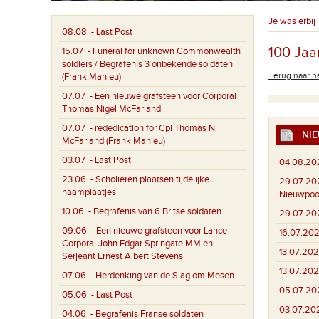
Je was erbij
08.08
- Last Post
100 Jaar
15.07
- Funeral for unknown Commonwealth
soldiers / Begrafenis 3 onbekende soldaten
Terug naar he
(Frank Mahieu)
07.07
- Een nieuwe grafsteen voor Corporal
Thomas Nigel McFarland
07.07
- rededication for Cpl Thomas N.
NIE
McFarland (Frank Mahieu)
03.07
- Last Post
04.08.20
23.06
- Scholieren plaatsen tijdelijke
29.07.20
naamplaatjes
Nieuwpoo
10.06
- Begrafenis van 6 Britse soldaten
29.07.20
09.06
- Een nieuwe grafsteen voor Lance
16.07.202
Corporal John Edgar Springate MM en
13.07.202
Serjeant Ernest Albert Stevens
13.07.202
07.06
- Herdenking van de Slag om Mesen
05.07.20
05.06
- Last Post
03.07.20
04.06
- Begrafenis Franse soldaten