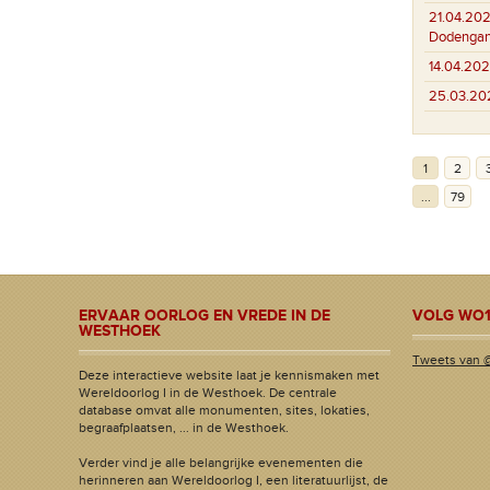
21.04.202
Dodenga
14.04.202
25.03.20
1
2
...
79
ERVAAR OORLOG EN VREDE IN DE
VOLG WO1
WESTHOEK
Tweets van 
Deze interactieve website laat je kennismaken met
Wereldoorlog I in de Westhoek. De centrale
database omvat alle monumenten, sites, lokaties,
begraafplaatsen, ... in de Westhoek.
Verder vind je alle belangrijke evenementen die
herinneren aan Wereldoorlog I, een literatuurlijst, de