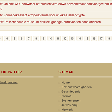
6:
Unieke WOI-houwitser onthuld en vernieuwd bezoekersaanbod voorgesteld in
ng
6:
Zonnebeke krijgt erfgoedpremie voor unieke Heldencrypte
26:
Passchendaele Museum officieel goedgekeurd voor en door kinderen
3
4
5
6
7
8
9
10
11
12
13
14
15
16
17
18
 OP TWITTER
SITEMAP
@wo1greatwar
Home
Bezienswaardigheden
Geschiedenis
Nieuws
Evenementen
Je was erbij
Netwerk