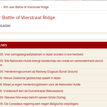
100 Jaar Battle of Vierstraat Ridge
›
 Battle of Vierstraat Ridge
t artikel
UWS
26:
Vier oorlogsbegraafplaatsen in Ieper worden in ere hersteld
26:
91e Nationale Hulde brengt boodschap van vrede en verbondenheid vanuit
rt
26:
Herdenkingsconcert op Railway Dugouts Burial Ground
6:
Nieuw-Zeelands gezelschap speelt in Ieper
6:
Maak je eigen herdenkingsbloem voor de Nationale Hulde
6:
Vredesduif aan de Duinenkapel (Nieuwpoort)
26:
Nieuwe foto-expo belicht sporen Grote Oorlog
26:
De Canadese regering eert negen Belgische vrijwilligers