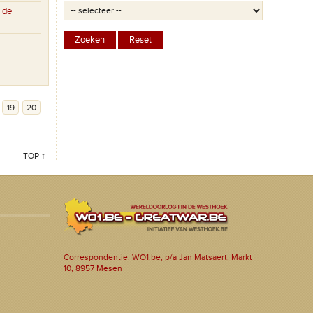
 de
19
20
TOP ↑
Correspondentie: WO1.be, p/a Jan Matsaert, Markt
10, 8957 Mesen