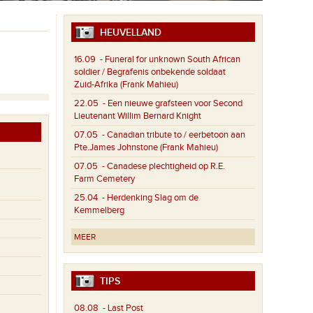
HEUVELLAND
16.09
- Funeral for unknown South African
soldier / Begrafenis onbekende soldaat
Zuid-Afrika (Frank Mahieu)
22.05
- Een nieuwe grafsteen voor Second
Lieutenant Willim Bernard Knight
07.05
- Canadian tribute to / eerbetoon aan
Pte.James Johnstone (Frank Mahieu)
07.05
- Canadese plechtigheid op R.E.
Farm Cemetery
25.04
- Herdenking Slag om de
Kemmelberg
MEER
TIPS
08.08
- Last Post