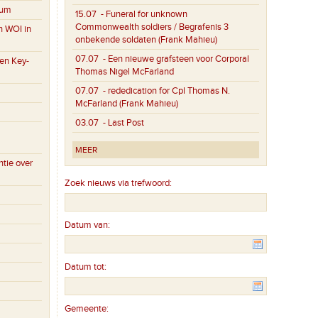
eum
15.07
- Funeral for unknown
Commonwealth soldiers / Begrafenis 3
n WOI in
onbekende soldaten (Frank Mahieu)
07.07
- Een nieuwe grafsteen voor Corporal
en Key-
Thomas Nigel McFarland
07.07
- rededication for Cpl Thomas N.
McFarland (Frank Mahieu)
03.07
- Last Post
MEER
tie over
Zoek nieuws via trefwoord:
Datum van:
Datum tot:
Gemeente: