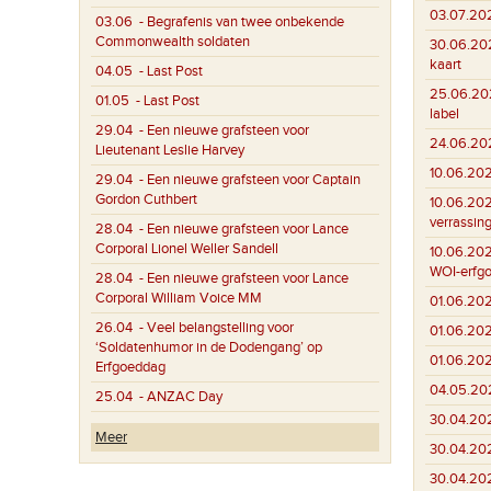
03.07.20
03.06
- Begrafenis van twee onbekende
Commonwealth soldaten
30.06.20
kaart
04.05
- Last Post
25.06.20
01.05
- Last Post
label
29.04
- Een nieuwe grafsteen voor
24.06.20
Lieutenant Leslie Harvey
10.06.20
29.04
- Een nieuwe grafsteen voor Captain
Gordon Cuthbert
10.06.20
verrassin
28.04
- Een nieuwe grafsteen voor Lance
Corporal Lionel Weller Sandell
10.06.20
WOI-erfg
28.04
- Een nieuwe grafsteen voor Lance
Corporal William Voice MM
01.06.20
26.04
- Veel belangstelling voor
01.06.20
‘Soldatenhumor in de Dodengang’ op
01.06.20
Erfgoeddag
04.05.20
25.04
- ANZAC Day
30.04.20
Meer
30.04.20
30.04.20