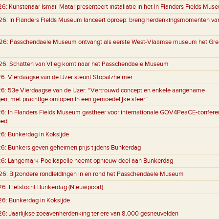
26:
Kunstenaar Ismail Matar presenteert installatie in het In Flanders Fields Mus
26:
In Flanders Fields Museum lanceert oproep: breng herdenkingsmomenten va
26:
Passchendaele Museum ontvangt als eerste West-Vlaamse museum het Gre
26:
Schatten van Vlieg komt naar het Passchendaele Museum
26:
Vierdaagse van de IJzer steunt Stopalzheimer
26:
53e Vierdaagse van de IJzer: “Vertrouwd concept en enkele aangename
gen, met prachtige omlopen in een gemoedelijke sfeer”.
26:
In Flanders Fields Museum gastheer voor internationale GOV4PeaCE-conferen
oed
26:
Bunkerdag in Koksijde
26:
Bunkers geven geheimen prijs tijdens Bunkerdag
26:
Langemark-Poelkapelle neemt opnieuw deel aan Bunkerdag
26:
Bijzondere rondleidingen in en rond het Passchendaele Museum
26:
Fietstocht Bunkerdag (Nieuwpoort)
26:
Bunkerdag in Koksijde
26:
Jaarlijkse zoeavenherdenking ter ere van 8.000 gesneuvelden