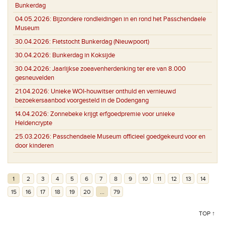
Bunkerdag
04.05.2026:
Bijzondere rondleidingen in en rond het Passchendaele
Museum
30.04.2026:
Fietstocht Bunkerdag (Nieuwpoort)
30.04.2026:
Bunkerdag in Koksijde
30.04.2026:
Jaarlijkse zoeavenherdenking ter ere van 8.000
gesneuvelden
21.04.2026:
Unieke WOI-houwitser onthuld en vernieuwd
bezoekersaanbod voorgesteld in de Dodengang
14.04.2026:
Zonnebeke krijgt erfgoedpremie voor unieke
Heldencrypte
25.03.2026:
Passchendaele Museum officieel goedgekeurd voor en
door kinderen
1
2
3
4
5
6
7
8
9
10
11
12
13
14
15
16
17
18
19
20
...
79
TOP ↑