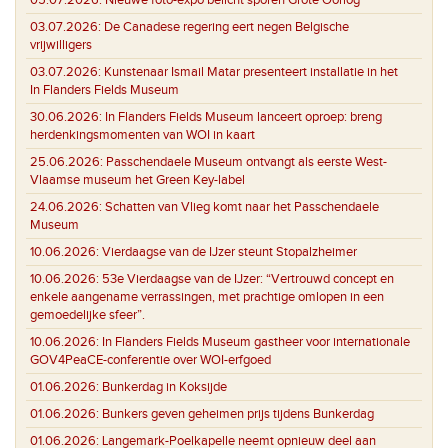
03.07.2026:
De Canadese regering eert negen Belgische
vrijwilligers
03.07.2026:
Kunstenaar Ismail Matar presenteert installatie in het
In Flanders Fields Museum
30.06.2026:
In Flanders Fields Museum lanceert oproep: breng
herdenkingsmomenten van WOI in kaart
25.06.2026:
Passchendaele Museum ontvangt als eerste West-
Vlaamse museum het Green Key-label
24.06.2026:
Schatten van Vlieg komt naar het Passchendaele
Museum
10.06.2026:
Vierdaagse van de IJzer steunt Stopalzheimer
10.06.2026:
53e Vierdaagse van de IJzer: “Vertrouwd concept en
enkele aangename verrassingen, met prachtige omlopen in een
gemoedelijke sfeer”.
10.06.2026:
In Flanders Fields Museum gastheer voor internationale
GOV4PeaCE-conferentie over WOI-erfgoed
01.06.2026:
Bunkerdag in Koksijde
01.06.2026:
Bunkers geven geheimen prijs tijdens Bunkerdag
01.06.2026:
Langemark-Poelkapelle neemt opnieuw deel aan