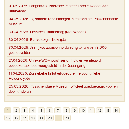
01.06.2026:
Langemark-Poelkapelle neemt opnieuw deel aan
Bunkerdag
04.05.2026:
Bijzondere rondleidingen in en rond het Passchendaele
Museum
30.04.2026:
Fietstocht Bunkerdag (Nieuwpoort)
30.04.2026:
Bunkerdag in Koksijde
30.04.2026:
Jaarlijkse zoeavenherdenking ter ere van 8.000
gesneuvelden
21.04.2026:
Unieke WOI-houwitser onthuld en vernieuwd
bezoekersaanbod voorgesteld in de Dodengang
14.04.2026:
Zonnebeke krijgt erfgoedpremie voor unieke
Heldencrypte
25.03.2026:
Passchendaele Museum officieel goedgekeurd voor en
door kinderen
1
2
3
4
5
6
7
8
9
10
11
12
13
14
15
16
17
18
19
20
...
79