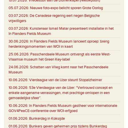
13.07.2026:
Vredesduif aan de Duinenkapel (Nieuwpoort)
05.07.2026:
Nieuwe foto-expo belicht sporen Grote Oorlog
03.07.2026:
De Canadese regering eert negen Belgische
vrijwilligers
03.07.2026:
Kunstenaar Ismail Matar presenteert installatie in het
In Flanders Fields Museum
30.06.2026:
In Flanders Fields Museum lanceert oproep: breng
herdenkingsmomenten van WOI in kaart
25.06.2026:
Passchendaele Museum ontvangt als eerste West-
Vlaamse museum het Green Key-label
24.06.2026:
Schatten van Vlieg komt naar het Passchendaele
Museum
10.06.2026:
Vierdaagse van de IJzer steunt Stopalzheimer
10.06.2026:
53e Vierdaagse van de IJzer: “Vertrouwd concept en
enkele aangename verrassingen, met prachtige omlopen in een
gemoedelijke sfeer”.
10.06.2026:
In Flanders Fields Museum gastheer voor internationale
GOV4PeaCE-conferentie over WOI-erfgoed
01.06.2026:
Bunkerdag in Koksijde
01.06.2026:
Bunkers geven geheimen prijs tijdens Bunkerdag