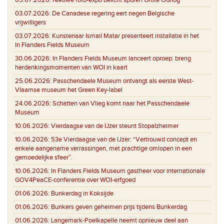
03.07.2026:
De Canadese regering eert negen Belgische
vrijwilligers
03.07.2026:
Kunstenaar Ismail Matar presenteert installatie in het
In Flanders Fields Museum
30.06.2026:
In Flanders Fields Museum lanceert oproep: breng
herdenkingsmomenten van WOI in kaart
25.06.2026:
Passchendaele Museum ontvangt als eerste West-
Vlaamse museum het Green Key-label
24.06.2026:
Schatten van Vlieg komt naar het Passchendaele
Museum
10.06.2026:
Vierdaagse van de IJzer steunt Stopalzheimer
10.06.2026:
53e Vierdaagse van de IJzer: “Vertrouwd concept en
enkele aangename verrassingen, met prachtige omlopen in een
gemoedelijke sfeer”.
10.06.2026:
In Flanders Fields Museum gastheer voor internationale
GOV4PeaCE-conferentie over WOI-erfgoed
01.06.2026:
Bunkerdag in Koksijde
01.06.2026:
Bunkers geven geheimen prijs tijdens Bunkerdag
01.06.2026:
Langemark-Poelkapelle neemt opnieuw deel aan