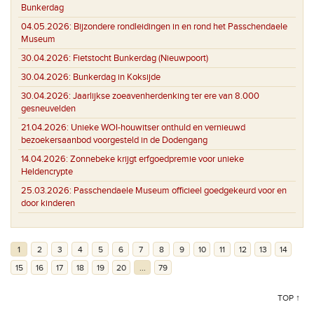
Bunkerdag
04.05.2026:
Bijzondere rondleidingen in en rond het Passchendaele
Museum
30.04.2026:
Fietstocht Bunkerdag (Nieuwpoort)
30.04.2026:
Bunkerdag in Koksijde
30.04.2026:
Jaarlijkse zoeavenherdenking ter ere van 8.000
gesneuvelden
21.04.2026:
Unieke WOI-houwitser onthuld en vernieuwd
bezoekersaanbod voorgesteld in de Dodengang
14.04.2026:
Zonnebeke krijgt erfgoedpremie voor unieke
Heldencrypte
25.03.2026:
Passchendaele Museum officieel goedgekeurd voor en
door kinderen
1
2
3
4
5
6
7
8
9
10
11
12
13
14
15
16
17
18
19
20
...
79
TOP ↑