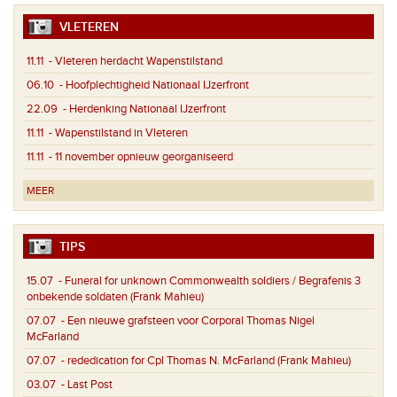
VLETEREN
11.11
- Vleteren herdacht Wapenstilstand
06.10
- Hoofplechtigheid Nationaal IJzerfront
22.09
- Herdenking Nationaal IJzerfront
11.11
- Wapenstilstand in Vleteren
11.11
- 11 november opnieuw georganiseerd
MEER
TIPS
15.07
- Funeral for unknown Commonwealth soldiers / Begrafenis 3
onbekende soldaten (Frank Mahieu)
07.07
- Een nieuwe grafsteen voor Corporal Thomas Nigel
McFarland
07.07
- rededication for Cpl Thomas N. McFarland (Frank Mahieu)
03.07
- Last Post