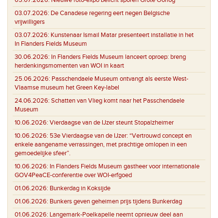
03.07.2026:
De Canadese regering eert negen Belgische
vrijwilligers
03.07.2026:
Kunstenaar Ismail Matar presenteert installatie in het
In Flanders Fields Museum
30.06.2026:
In Flanders Fields Museum lanceert oproep: breng
herdenkingsmomenten van WOI in kaart
25.06.2026:
Passchendaele Museum ontvangt als eerste West-
Vlaamse museum het Green Key-label
24.06.2026:
Schatten van Vlieg komt naar het Passchendaele
Museum
10.06.2026:
Vierdaagse van de IJzer steunt Stopalzheimer
10.06.2026:
53e Vierdaagse van de IJzer: “Vertrouwd concept en
enkele aangename verrassingen, met prachtige omlopen in een
gemoedelijke sfeer”.
10.06.2026:
In Flanders Fields Museum gastheer voor internationale
GOV4PeaCE-conferentie over WOI-erfgoed
01.06.2026:
Bunkerdag in Koksijde
01.06.2026:
Bunkers geven geheimen prijs tijdens Bunkerdag
01.06.2026:
Langemark-Poelkapelle neemt opnieuw deel aan