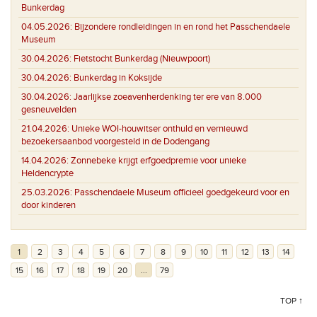
Bunkerdag
04.05.2026:
Bijzondere rondleidingen in en rond het Passchendaele
Museum
30.04.2026:
Fietstocht Bunkerdag (Nieuwpoort)
30.04.2026:
Bunkerdag in Koksijde
30.04.2026:
Jaarlijkse zoeavenherdenking ter ere van 8.000
gesneuvelden
21.04.2026:
Unieke WOI-houwitser onthuld en vernieuwd
bezoekersaanbod voorgesteld in de Dodengang
14.04.2026:
Zonnebeke krijgt erfgoedpremie voor unieke
Heldencrypte
25.03.2026:
Passchendaele Museum officieel goedgekeurd voor en
door kinderen
1
2
3
4
5
6
7
8
9
10
11
12
13
14
15
16
17
18
19
20
...
79
TOP ↑