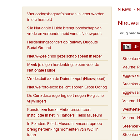
Nieuws
N
›
Vier oorlogsbegraafplaatsen in Ieper worden
in ere hersteld
Nieuwe 
91e Nationale Hulde brengt boodschap van
Terug naar he
vrede en verbondenheid vanuit Nieuwpoort
Herdenkingsconcert op Railway Dugouts
JE 
Burial Ground
Nieuw-Zeelands gezelschap speelt in Ieper
Steenker
Maak je eigen herdenkingsbloem voor de
Veurne:
R
Nationale Hulde
Eggewaar
Vredesduif aan de Duinenkapel (Nieuwpoort)
Steenker
Nieuwe foto-expo belicht sporen Grote Oorlog
Eggewaar
De Canadese regering eert negen Belgische
Veurne:
H
vrijwilligers
Westvlete
Kunstenaar Ismail Matar presenteert
installatie in het In Flanders Fields Museum
Veurne:
H
In Flanders Fields Museum lanceert oproep:
Steenker
breng herdenkingsmomenten van WOI in
Steenker
kaart