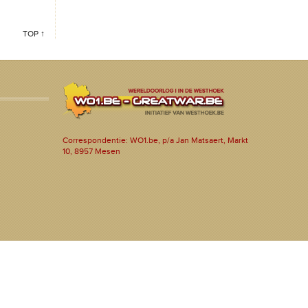
TOP ↑
Correspondentie: WO1.be, p/a Jan Matsaert, Markt
10, 8957 Mesen