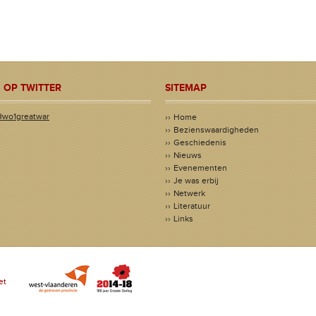
 OP TWITTER
SITEMAP
@wo1greatwar
Home
Bezienswaardigheden
Geschiedenis
Nieuws
Evenementen
Je was erbij
Netwerk
Literatuur
Links
et