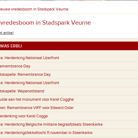
ieuwe vredesboom in Stadspark Veurne
vredesboom in Stadspark Veurne
t artikel
WAS ERBIJ
ke:
Herdenking Nationaal IJzerfront
emembrance Day
tskapelle:
Remembrance Day
ke:
Herdenking Nationaal IJzerfront
tskapelle:
Wapenstilstand
ulde aan het monument voor Karel Cogghe
ren:
Remembrance VIFF voor Edward Osler
erdenking voor Karel Cogge
ke:
Herdenking Belgische militaire begraafplaats Steenkerke
ke:
Herdenkingsfakkeltocht 11 november in Steenkerke