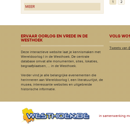
1
2
MEER
ERVAAR OORLOG EN VREDE IN DE
VOLG WO1
WESTHOEK
Tweets van 
Deze interactieve website laat je kennismaken met
Wereldoorlog I in de Westhoek. De centrale
database omvat alle monumenten, sites, lokaties,
begraafplaatsen, ... in de Westhoek.
Verder vind je alle belangrijke evenementen die
herinneren aan Wereldoorlog I, een literatuurlijst, de
musea, interessante websites en uitgebreide
historische informatie.
in samenwerking m