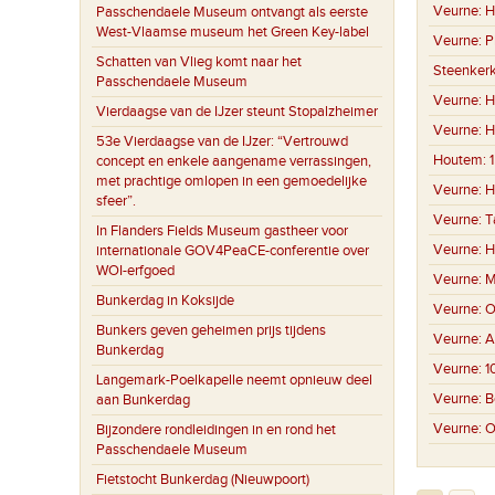
Veurne:
H
Passchendaele Museum ontvangt als eerste
West-Vlaamse museum het Green Key-label
Veurne:
P
Schatten van Vlieg komt naar het
Steenker
Passchendaele Museum
Veurne:
H
Vierdaagse van de IJzer steunt Stopalzheimer
Veurne:
H
53e Vierdaagse van de IJzer: “Vertrouwd
Houtem:
concept en enkele aangename verrassingen,
met prachtige omlopen in een gemoedelijke
Veurne:
H
sfeer”.
Veurne:
T
In Flanders Fields Museum gastheer voor
Veurne:
H
internationale GOV4PeaCE-conferentie over
WOI-erfgoed
Veurne:
M
Bunkerdag in Koksijde
Veurne:
O
Bunkers geven geheimen prijs tijdens
Veurne:
A
Bunkerdag
Veurne:
1
Langemark-Poelkapelle neemt opnieuw deel
Veurne:
B
aan Bunkerdag
Veurne:
O
Bijzondere rondleidingen in en rond het
Passchendaele Museum
Fietstocht Bunkerdag (Nieuwpoort)