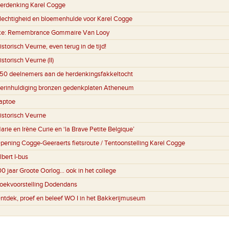
erdenking Karel Cogge
lechtigheid en bloemenhulde voor Karel Cogge
ke:
Remembrance Gommaire Van Looy
istorisch Veurne, even terug in de tijd!
istorisch Veurne (II)
150 deelnemers aan de herdenkingsfakkeltocht
erinhuldiging bronzen gedenkplaten Atheneum
aptoe
istorisch Veurne
arie en Irène Curie en ‘la Brave Petite Belgique’
pening Cogge-Geeraerts fietsroute / Tentoonstelling Karel Cogge
lbert I-bus
00 jaar Groote Oorlog… ook in het college
oekvoorstelling Dodendans
ntdek, proef en beleef WO I in het Bakkerijmuseum