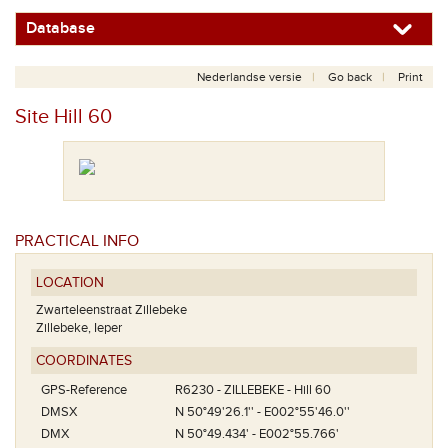
Database
Nederlandse versie
Go back
Print
Site Hill 60
PRACTICAL INFO
LOCATION
Zwarteleenstraat Zillebeke
Zillebeke, Ieper
COORDINATES
GPS-Reference
R6230 - ZILLEBEKE - Hill 60
DMSX
N 50°49'26.1'' - E002°55'46.0''
DMX
N 50°49.434' - E002°55.766'