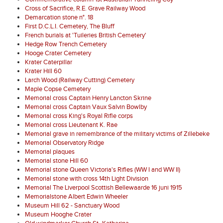
Cross of Sacrifice, R.E. Grave Railway Wood
Demarcation stone n°. 18
First D.C.L.I. Cemetery, The Bluff
French burials at 'Tuileries British Cemetery'
Hedge Row Trench Cemetery
Hooge Crater Cemetery
Krater Caterpillar
Krater Hill 60
Larch Wood (Railway Cutting) Cemetery
Maple Copse Cemetery
Memorial cross Captain Henry Lancton Skrine
Memorial cross Captain Vaux Salvin Bowlby
Memorial cross King's Royal Rifle corps
Memorial cross Lieutenant K. Rae
Memorial grave in remembrance of the military victims of Zillebeke
Memorial Observatory Ridge
Memorial plaques
Memorial stone Hill 60
Memorial stone Queen Victoria's Rifles (WW I and WW II)
Memorial stone with cross 14th Light Division
Memorial The Liverpool Scottish Bellewaarde 16 juni 1915
Memorialstone Albert Edwin Wheeler
Museum Hill 62 - Sanctuary Wood
Museum Hooghe Crater