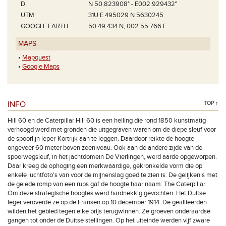
D
N 50.823908° - E002.929432°
UTM
31U E 495029 N 5630245
GOOGLE EARTH
50 49.434 N, 002 55.766 E
MAPS
•
Mapquest
•
Google Maps
INFO
TOP ↑
Hill 60 en de Caterpillar Hill 60 is een helling die rond 1850 kunstmatig
verhoogd werd met gronden die uitgegraven waren om de diepe sleuf voor
de spoorlijn leper-Kortrijk aan te leggen. Daardoor reikte de hoogte
ongeveer 60 meter boven zeeniveau. Ook aan de andere zijde van de
spoorwegsleuf, in het jachtdomein De Vierlingen, werd aarde opgeworpen.
Daar kreeg de ophoging een merkwaardige, gekronkelde vorm die op
enkele luchtfoto's van voor de mijnenslag goed te zien is. De gelijkenis met
de gelede romp van een rups gaf de hoogte haar naam: The Caterpillar.
Om deze strategische hoogtes werd hardnekkig gevochten. Het Duitse
leger veroverde ze op de Fransen op 10 december 1914. De geallieerden
wilden het gebied tegen elke prijs terugwinnen. Ze groeven onderaardse
gangen tot onder de Duitse stellingen. Op het uiteinde werden vijf zware