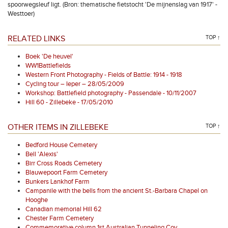
spoorwegsleuf ligt. (Bron: thematische fietstocht 'De mijnenslag van 1917' -
Westtoer)
RELATED LINKS
TOP ↑
Boek 'De heuvel'
WW1Battlefields
Western Front Photography - Fields of Battle: 1914 - 1918
Cycling tour – Ieper – 28/05/2009
Workshop: Battlefield photography - Passendale - 10/11/2007
Hill 60 - Zillebeke - 17/05/2010
OTHER ITEMS IN ZILLEBEKE
TOP ↑
Bedford House Cemetery
Bell 'Alexis'
Birr Cross Roads Cemetery
Blauwepoort Farm Cemetery
Bunkers Lankhof Farm
Campanile with the bells from the ancient St.-Barbara Chapel on
Hooghe
Canadian memorial Hill 62
Chester Farm Cemetery
Commemorative column 1st Australian Tunneling Coy