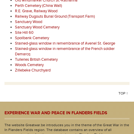
Old windmarker Church St.-Katharina
Perth Cemetery (China Wall)
R.E. Grave, Railway Wood
Railway Dugouts Burial Ground (Transport Farm)
Sanctuary Wood
Sanctuary Wood Cemetery
Site Hill 60
Spoilbank Cemetery
Stained-glass window in remembrance of Avenel St. George
Stained-glass window in remembrance of the French soldier
Demarcq
Tuileries British Cemetery
Woods Cemetery
Zillebeke Churchyard
TOP ↑
EXPERIENCE WAR AND PEACE IN FLANDERS FIELDS
The website Greatwar.be introduces you in the theme of the Great War in the
In Flanders Fields region. The database contains an overview of all