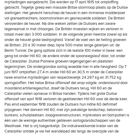
mijnladingen aangebracht. Die werden op 17 april 1915 tot ontploffing
gebracht. Tegelijk greep een massale Britse stormloop plaats op de Duitse
stellingen. Het gevecht herschiep de heuvel in een immense modderpoel
vol granaattrechters, boomstronken en gesneuvelde soldaten. De Britten
veroverden de heuvel. Na drie weken zetten de Duitsers een zware
tegenaanval in met chloorgas. De Brittén moesten wijken en verloren in
totaal meer dan 3.000 soldaten. In de volgende jaren heerste zowel op als
onder de heuvel grote bedrijvigheid. Vanaf de voet van de helling groeven
de Britten, 20 à 30 meter diep, bijna 500 meter lange galerijen uit: de
Berlin Tunnel. De gang splitste zich in de laatste 100 meter in twee: een
gang tot onder Hill 60, de andere onder de spoorwegsleuf door, tot onder
de Caterpillar. Duitse Pioniere groeven tegengangen en plaatsten
tegenmijnen. De ondergrondse oorlog woedde hier in alle hevigheid. Op 7
juni 1917 ontploften 27,4 m onder Hill 60 en 30,5 m onder de Caterpillar
twee enorme mijnladingen van respectievelijk 24.267 kg en 31.752 kg
springstoffen. Het helse Britse offensief dat erop volgde, ondersteund door
moordend artilleriegeschut, dreef de Duitsers terug. Hill 60 en de
Caterpillar vielen opnieuw in Britse handen. Tijdens het grote Duitse
offensief van april 1918 verloren de geallieerden Hill 60 voor de derde keer.
Pas eind september 1918 zouden de Duitsers hun Höhe 60 definitief
prijsgeven. Het domein Hill 60, met zijn pokdalige landschap, betonnen
bunkers, schuilplaatsen, loopgravenstructuren, mijnkraters en bomputten is
één van de weinige authentiek gebleven oorlogslandschappen van de
Westhoek. Het is vrij toegankelijk. De indrukwekkende krater van de
Caterpillar ontdek je via het wandelpad dat langs de overzijde van de