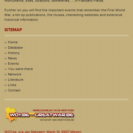
monuments, sites, locations, cemeteries, ... in Flanders Fields.
Further on you will find the important events that remember the First World
War, a list op publications, the musea, interesting websites and extensive
historical information.
SITEMAP
Home
Database
History
News
Events
You were there
Network
Literature
Links
Contact
WO1.be, p/a Jan Matsaert, Markt 10, 8957 Mesen