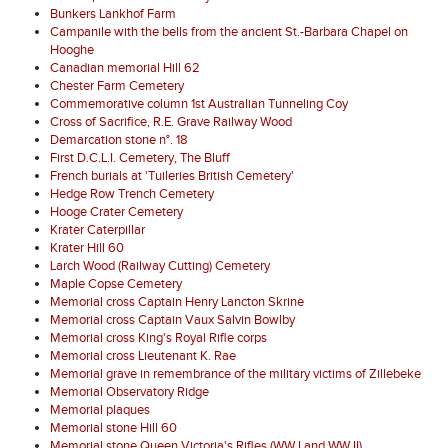
Bunkers Lankhof Farm
Campanile with the bells from the ancient St.-Barbara Chapel on
Hooghe
Canadian memorial Hill 62
Chester Farm Cemetery
Commemorative column 1st Australian Tunneling Coy
Cross of Sacrifice, R.E. Grave Railway Wood
Demarcation stone n°. 18
First D.C.L.I. Cemetery, The Bluff
French burials at 'Tuileries British Cemetery'
Hedge Row Trench Cemetery
Hooge Crater Cemetery
Krater Caterpillar
Krater Hill 60
Larch Wood (Railway Cutting) Cemetery
Maple Copse Cemetery
Memorial cross Captain Henry Lancton Skrine
Memorial cross Captain Vaux Salvin Bowlby
Memorial cross King's Royal Rifle corps
Memorial cross Lieutenant K. Rae
Memorial grave in remembrance of the military victims of Zillebeke
Memorial Observatory Ridge
Memorial plaques
Memorial stone Hill 60
Memorial stone Queen Victoria's Rifles (WW I and WW II)