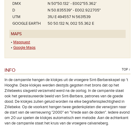
DMX
N 50°50.132' - E002°55.362'
D
N 50.835539° - E002.922705°
UTM
31U E 494557 N 5631539
GOOGLE EARTH
50 50.132 N, 002 55.362 E
MAPS
•
Mapquest
•
Google Maps
INFO
TOP ↑
In de campanile hangen de klokjes uit de vroegere Sint-Barbarakapel op 't
Hooghe. Deze klokjes werden destijds gegoten met brons dat op het
Zillebeeks slagveld verzameld werd na de oorlog. In de campanile staat
ook het gerestaureerde beeld van Sint-Barbara, patrones van de goede
dood. De klokjes zullen geluid worden na elke begrafenisplechtigheid in
Zillebeke. Op de voorkant hangen twee gedenkplaten die verwijzen naar
de start van de vernieuwing "2000" en "Vrede aan de doden". Iedere avond
om 20 uur spelen de klokjes automatisch een melodie. Aan de achterkant
van de campanile staat het kruis van de vroegere calvarieberg.