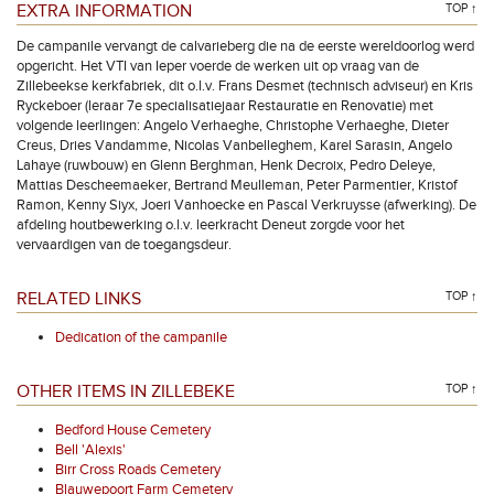
EXTRA INFORMATION
TOP ↑
De campanile vervangt de calvarieberg die na de eerste wereldoorlog werd
opgericht. Het VTI van Ieper voerde de werken uit op vraag van de
Zillebeekse kerkfabriek, dit o.l.v. Frans Desmet (technisch adviseur) en Kris
Ryckeboer (leraar 7e specialisatiejaar Restauratie en Renovatie) met
volgende leerlingen: Angelo Verhaeghe, Christophe Verhaeghe, Dieter
Creus, Dries Vandamme, Nicolas Vanbelleghem, Karel Sarasin, Angelo
Lahaye (ruwbouw) en Glenn Berghman, Henk Decroix, Pedro Deleye,
Mattias Descheemaeker, Bertrand Meulleman, Peter Parmentier, Kristof
Ramon, Kenny Siyx, Joeri Vanhoecke en Pascal Verkruysse (afwerking). De
afdeling houtbewerking o.l.v. leerkracht Deneut zorgde voor het
vervaardigen van de toegangsdeur.
RELATED LINKS
TOP ↑
Dedication of the campanile
OTHER ITEMS IN ZILLEBEKE
TOP ↑
Bedford House Cemetery
Bell 'Alexis'
Birr Cross Roads Cemetery
Blauwepoort Farm Cemetery