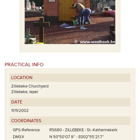
PRACTICAL INFO
LOCATION
Zillebeke Churchyard
Zillebeke, Ieper
DATE
11/11/2002
COORDINATES
GPS-Reference
R5680 - ZILLEBEKE - St.-Katharinakerk
DMSX
N 50°50'07.9'' - E002°55'21.7''