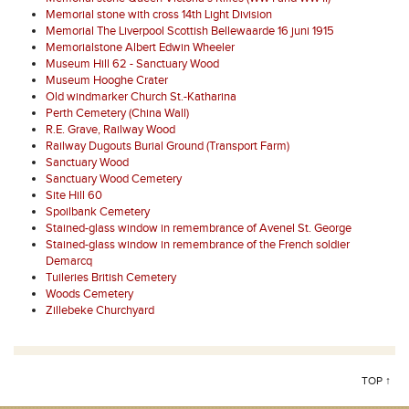
Memorial stone with cross 14th Light Division
Memorial The Liverpool Scottish Bellewaarde 16 juni 1915
Memorialstone Albert Edwin Wheeler
Museum Hill 62 - Sanctuary Wood
Museum Hooghe Crater
Old windmarker Church St.-Katharina
Perth Cemetery (China Wall)
R.E. Grave, Railway Wood
Railway Dugouts Burial Ground (Transport Farm)
Sanctuary Wood
Sanctuary Wood Cemetery
Site Hill 60
Spoilbank Cemetery
Stained-glass window in remembrance of Avenel St. George
Stained-glass window in remembrance of the French soldier
Demarcq
Tuileries British Cemetery
Woods Cemetery
Zillebeke Churchyard
TOP ↑